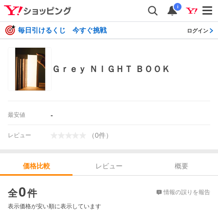
i
毎日引けるくじ 今すぐ挑戦
ログイン
Ｇｒｅｙ ＮＩＧＨＴ ＢＯＯＫ
-
最安値
（
0
件
）
レビュー
レビュー
概要
価格比較
価格比較
0
全
件
情報の誤りを報告
表示価格が安い順に表示しています