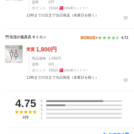
送料
0
円
ポイント
152
pt
10
%
要エントリー
12時までの注文で当日発送（休業日を除く）
生活の道具店 キトエン
4.72
1,800
円
実質
商品価格
1,980
円
送料
0
円
ポイント
180
pt
10
%
要エントリー
12時までの注文で当日発送（休業日を除く）
レビュー
4.75
5
4
3
2
4
件
1