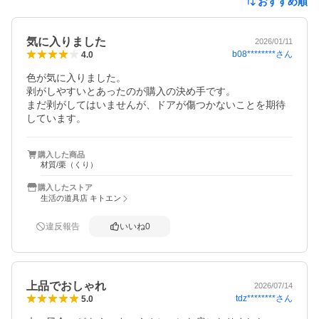
おすすめ順
気に入りました
2026/01/11
b08********
さん
4.0
色が気に入りました。

剥がしやすいとあったのが購入の決め手です。

まだ剥がしてはいませんが、ドアが傷つかないことを期待
しています。
購入した商品
材質/栗（くり）
購入したストア
生活の道具店 キトエン
違反報告
いいね
0
上品でおしゃれ
2026/07/14
tdz********
さん
5.0