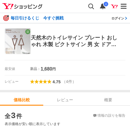
i
毎日引けるくじ 今すぐ挑戦
ログイン
天然木のトイレサイン プレート おし
ゃれ 木製 ピクトサイン 男 女 ドアサ
イン サイン ドアプレート シンプル ウ
ォールステッカー 壁 トイレ シール式
kitoen
1,680
最安値
新品：
円
（
4
件
）
レビュー
4.75
レビュー
概要
価格比較
価格比較
3
全
件
情報の誤りを報告
表示価格が安い順に表示しています