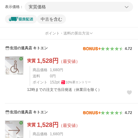
実質価格
表示価格：
中古を含む
ポイント・送料の算出方法
生活の道具店 キトエン
4.72
1,528
円
実質
（最安値）
商品価格
1,680
円
送料
0
円
ポイント
152
pt
10
%
要エントリー
12時までの注文で当日発送（休業日を除く）
生活の道具店 キトエン
4.72
1,528
円
実質
（最安値）
商品価格
1,680
円