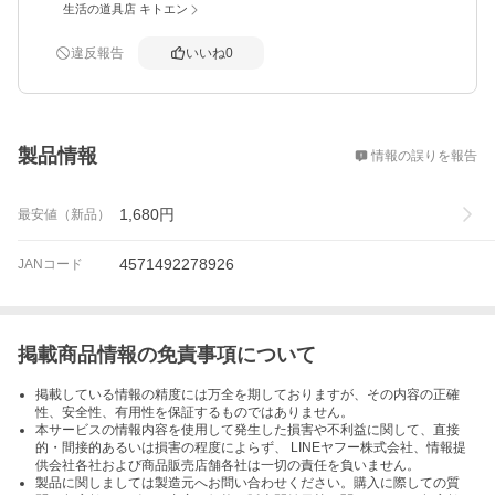
生活の道具店 キトエン
違反報告
いいね
0
概要
製品情報
情報の誤りを報告
1,680
円
最安値（新品）
4571492278926
JANコード
掲載商品情報の免責事項について
掲載している情報の精度には万全を期しておりますが、その内容の正確
性、安全性、有用性を保証するものではありません。
本サービスの情報内容を使用して発生した損害や不利益に関して、直接
的・間接的あるいは損害の程度によらず、 LINEヤフー株式会社、情報提
供会社各社および商品販売店舗各社は一切の責任を負いません。
製品に関しましては製造元へお問い合わせください。購入に際しての質