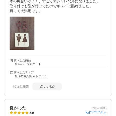
木の風合いがよく、すごくオシャレな扉になりました。

取り付けも型が付いてたのでキレイに貼れました。

買って大満足です。
購入した商品
材質/パープルハート
購入したストア
生活の道具店 キトエン
違反報告
いいね
0
良かった
2024/10/05
kat********
さん
5.0