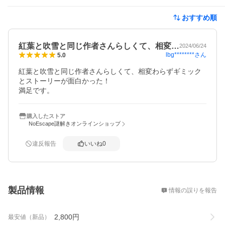
おすすめ順
紅葉と吹雪と同じ作者さんらしくて、相変…
2024/06/24
lbg********
さん
5.0
紅葉と吹雪と同じ作者さんらしくて、相変わらずギミック
とストーリーが面白かった！

満足です。
購入したストア
NoEscape謎解きオンラインショップ
違反報告
いいね
0
概要
製品情報
情報の誤りを報告
2,800
円
最安値（新品）