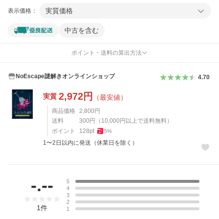
実質価格
表示価格：
中古を含む
ポイント・送料の算出方法
NoEscape謎解きオンラインショップ
4.70
2,972
円
実質
（最安値）
商品価格
2,800
円
送料
300
円
（
10,000
円以上で送料無料）
ポイント
128
pt
5
%
1〜2日以内に発送（休業日を除く）
レビュー
-.--
5
4
3
2
1
件
1