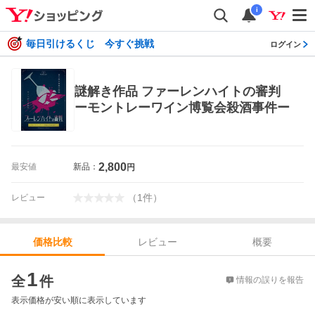
i
毎日引けるくじ 今すぐ挑戦
ログイン
謎解き作品 ファーレンハイトの審判
ーモントレーワイン博覧会殺酒事件ー
2,800
最安値
新品：
円
（
1
件
）
レビュー
レビュー
概要
価格比較
価格比較
1
全
件
情報の誤りを報告
表示価格が安い順に表示しています