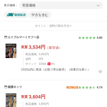
実質価格
表示価格：
中古を含む
ポイント・送料の算出方法
エイブルマートヤフー店
4.80
3,534
円
実質
（最安値）
商品価格
3,850
円
送料
0
円
ポイント
316
pt
9
%
10日以内に発送（お取り寄せ販売）（休業日を除く）
楽譜ネッツ
4.74
3,604
円
実質
商品価格
3,850
円