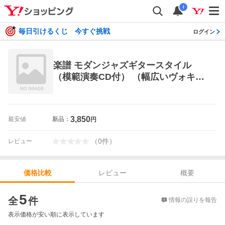
i
毎日引けるくじ 今すぐ挑戦
ログイン
楽譜 モダンジャズギタースタイル
（模範演奏CD付） （幅広いヴォキャ
ブラリーをめざす）
3,850
最安値
新品：
円
（
0
件
）
レビュー
レビュー
概要
価格比較
価格比較
5
全
件
情報の誤りを報告
表示価格が安い順に表示しています