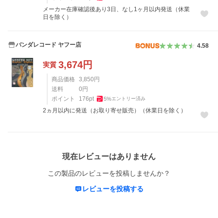
メーカー在庫確認後あり3日、なし1ヶ月以内発送（休業
日を除く）
バンダレコード ヤフー店
4.58
3,674
円
実質
商品価格
3,850
円
送料
0
円
ポイント
176
pt
5
%
エントリー済み
2ヵ月以内に発送（お取り寄せ販売）（休業日を除く）
レビュー
現在レビューはありません
この製品のレビューを投稿しませんか？
レビューを投稿する