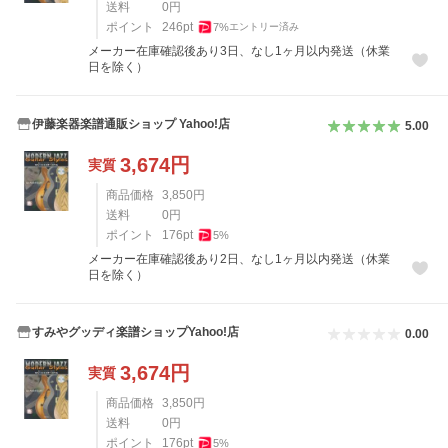
送料
0
円
ポイント
246
pt
7
%
エントリー済み
メーカー在庫確認後あり3日、なし1ヶ月以内発送（休業
日を除く）
伊藤楽器楽譜通販ショップ Yahoo!店
5.00
3,674
円
実質
商品価格
3,850
円
送料
0
円
ポイント
176
pt
5
%
メーカー在庫確認後あり2日、なし1ヶ月以内発送（休業
日を除く）
すみやグッディ楽譜ショップYahoo!店
0.00
3,674
円
実質
商品価格
3,850
円
送料
0
円
ポイント
176
pt
5
%