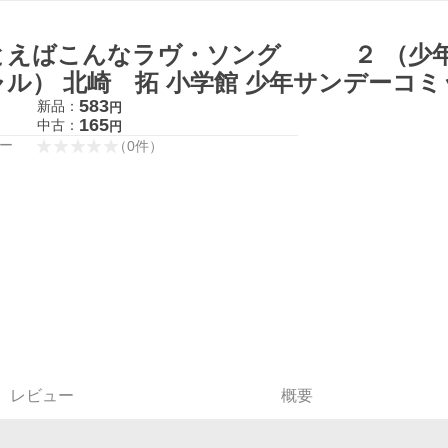
とえばこんなラヴ・ソング ２ （少年
ャル） 北崎 拓 小学館 少年サンデーコ
583
新品：
円
165
中古：
円
ー
（
0
件
）
レビュー
概要