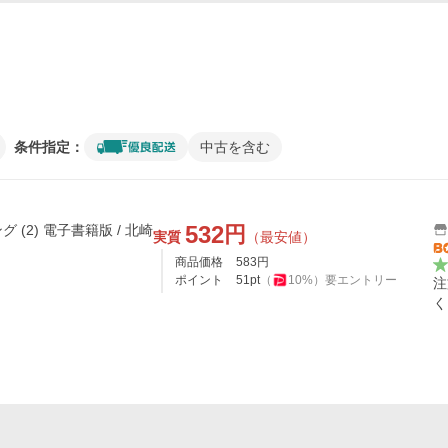
条件指定：
中古を含む
532
円
(2) 電子書籍版 / 北崎
実質
（最安値）
商品価格
583
円
ポイント
51
pt
（
10
%）
要エントリー
注
く