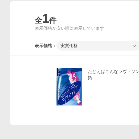
1
全
件
表示価格が安い順に表示しています
表示価格：
実質価格
価格比較
たとえばこんなラヴ・ソング 
拓