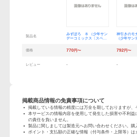
概要
みずぽろ ８ （少年サン
神引きのモ
製品名
デーコミックス〔スペシ
（少年サン
ャル〕） 一色美穂
ス〔スペシ
次郎
770
792
価格
円〜
円〜
レビュー
-
-
掲載商品情報の免責事項について
掲載している情報の精度には万全を期しておりますが、
本サービスの情報内容を使用して発生した損害や不利益に
の責任を負いません。
製品に関しましては製造元へお問い合わせください。購
ポイント・支払額の正確な情報（付与条件・上限等）は