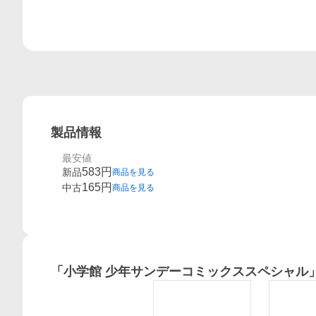
製品情報
最安値
583
円
新品
商品を見る
165
円
中古
商品を見る
「
小学館 少年サンデーコミックススペシャル