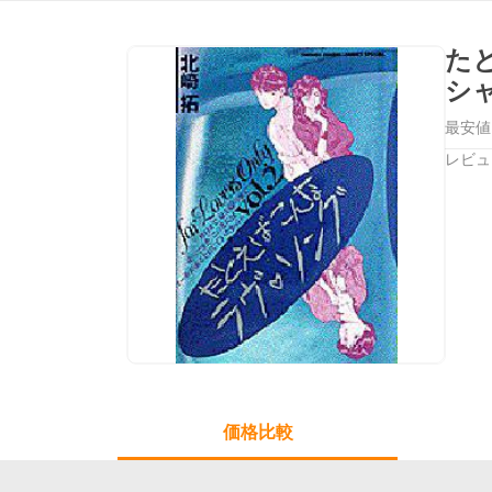
た
シ
最安値
レビュ
価格比較