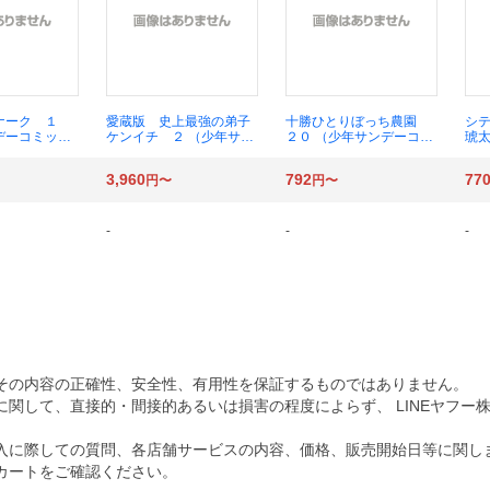
ナーク １
愛蔵版 史上最強の弟子
十勝ひとりぼっち農園
シ
デーコミック
ケンイチ ２ （少年サン
２０ （少年サンデーコミ
琥太
ャル〕） 杉浦
デーコミックス〔スペシ
ックス〔スペシャル〕）
年
ャル〕） 松江名俊
横山裕二
〔ス
3,960
792
77
円〜
円〜
ぐ
-
-
-
その内容の正確性、安全性、有用性を保証するものではありません。
関して、直接的・間接的あるいは損害の程度によらず、 LINEヤフー
入に際しての質問、各店舗サービスの内容、価格、販売開始日等に関し
カートをご確認ください。