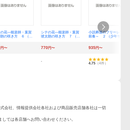
テの花―能楽師・葉賀
シテの花―能楽師・葉賀
小説葬送のフリーレン～
朗の咲き方 ６ （少
琥太朗の咲き方 ７ （少
前奏～ ２ （少年サンデ
サンデーコミックス
年サンデーコミックス
ーコミックススペシャ
ペシャル〕） 壱原ち
〔スペシャル〕） 壱原ち
ル） 八目迷／著 山田鐘
0
770
935
円〜
円〜
円〜
さ
ぐさ
人／原作 アベツカサ／
作画
-
4.75
（
4
件）
株式会社、情報提供会社各社および商品販売店舗各社は一切
ましては各店舗へお問い合わせください。