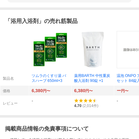
「
浴用入浴剤
」の売れ筋製品
ツムラのくすり湯 バ
薬用BARTH 中性重炭
温泡 ONPO
製品名
スハーブ 650ml×3
酸入浴剤 90錠 ×1
セット 84錠入
6,380
6,380
ー
価格
円〜
円〜
円〜
-
-
レビュー
4.70
(
2,014
件)
掲載商品情報の免責事項について