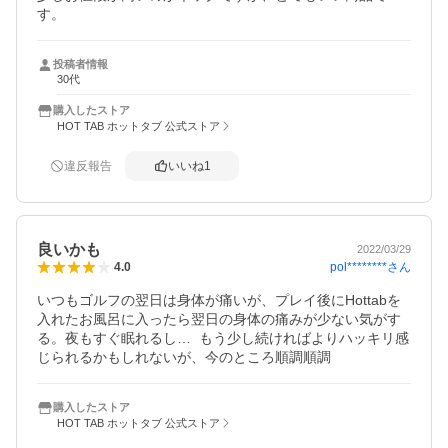
す。
投稿者情報
30代
購入したストア
HOT TAB ホットタブ 公式ストア
違反報告
いいね
1
良いかも
2022/03/29
pol********
さん
4.0
いつもゴルフの翌日は身体が痛いが、プレイ後にHottabを
入れたお風呂に入ったら翌日の身体の痛みが少ない気がす
る。夜もすぐ眠れるし…  もう少し続ければよりハッキリ感
じられるかもしれないが、今のところ順調順調
購入したストア
HOT TAB ホットタブ 公式ストア