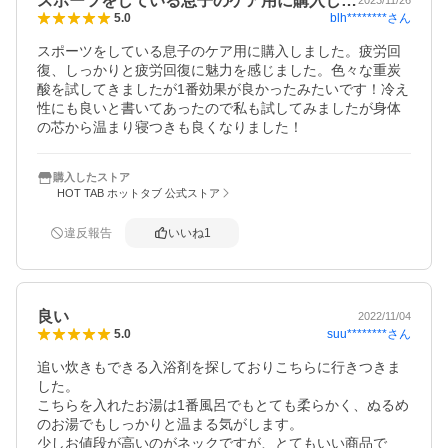
スポーツをしている息子のケア用に購入し…
blh********
さん
5.0
スポーツをしている息子のケア用に購入しました。疲労回
復、しっかりと疲労回復に魅力を感じました。色々な重炭
酸を試してきましたが1番効果が良かったみたいです！冷え
性にも良いと書いてあったので私も試してみましたが身体
の芯から温まり寝つきも良くなりました！
購入したストア
HOT TAB ホットタブ 公式ストア
違反報告
いいね
1
良い
2022/11/04
suu********
さん
5.0
追い炊きもできる入浴剤を探しておりこちらに行きつきま
した。

こちらを入れたお湯は1番風呂でもとても柔らかく、ぬるめ
のお湯でもしっかりと温まる気がします。

少しお値段が高いのがネックですが、とてもいい商品で