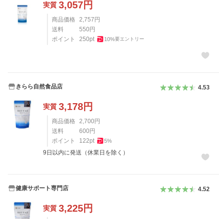
3,057
円
実質
商品価格
2,757
円
送料
550
円
ポイント
250
pt
10
%
要エントリー
きらら自然食品店
4.53
3,178
円
実質
商品価格
2,700
円
送料
600
円
ポイント
122
pt
5
%
9日以内に発送（休業日を除く）
健康サポート専門店
4.52
3,225
円
実質