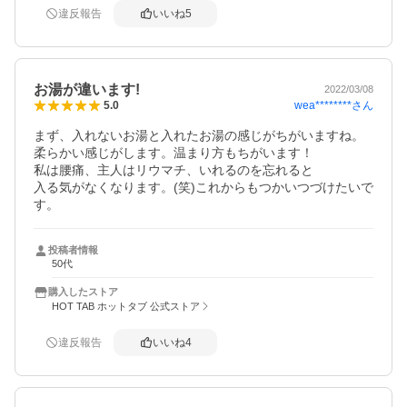
違反報告
いいね
5
お湯が違います!
2022/03/08
wea********
さん
5.0
まず、入れないお湯と入れたお湯の感じがちがいますね。
柔らかい感じがします。温まり方もちがいます！

私は腰痛、主人はリウマチ、いれるのを忘れると

入る気がなくなります。(笑)これからもつかいつづけたいで
す。
投稿者情報
50代
購入したストア
HOT TAB ホットタブ 公式ストア
違反報告
いいね
4