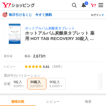
i
毎日引けるくじ 今すぐ挑戦
ログイン
ホットアルバム炭酸泉タブレット
ホットアルバム炭酸泉タブレット 薬
用 HOT TAB RECOVERY 30錠入 浴
用入浴剤
2,673
最安値
新品：
円
（
58
件
）
レビュー
4.81
選択中のバリエーション
9錠入
30錠入
90錠入
容量
919
円〜
2,673
円〜
6,150
円〜
レビュー
概要
価格比較