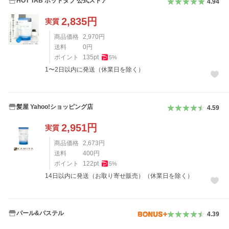
HOT TAB ホットタブ 公式ストア
4.94
2,835
円
実質
商品価格
2,970
円
送料
0
円
ポイント
135
pt
5
%
1〜2日以内に発送（休業日を除く）
髪屋 Yahoo!ショッピング店
4.59
2,951
円
実質
商品価格
2,673
円
送料
400
円
ポイント
122
pt
5
%
14日以内に発送（お取り寄せ販売）（休業日を除く）
パール&パステル
4.39