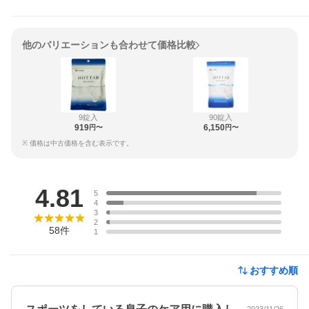
他のバリエーションも合わせて価格比較
9錠入
90錠入
919
6,150
円〜
円〜
※ 価格は中古価格を含む表示です。
レビュー
4.81
5
4
3
2
58
件
1
おすすめ順
2023/11/26