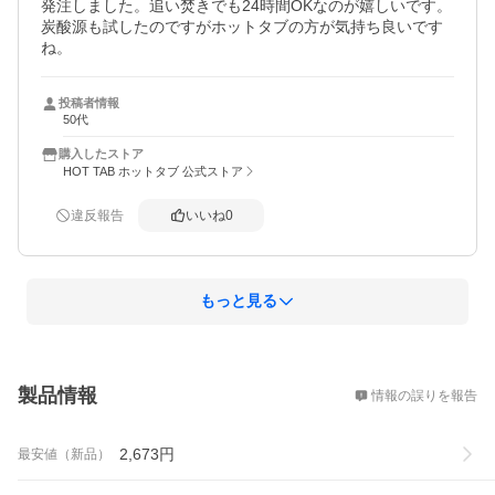
発注しました。追い焚きでも24時間OKなのが嬉しいです。
炭酸源も試したのですがホットタブの方が気持ち良いです
ね。
投稿者情報
50代
購入したストア
HOT TAB ホットタブ 公式ストア
違反報告
いいね
0
もっと見る
概要
製品情報
情報の誤りを報告
2,673
円
最安値（新品）