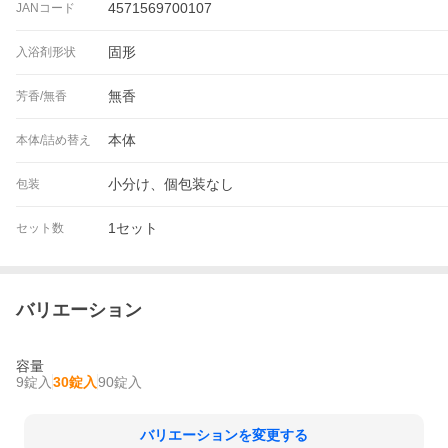
4571569700107
JANコード
固形
入浴剤形状
無香
芳香/無香
本体
本体/詰め替え
小分け、個包装なし
包装
1セット
セット数
バリエーション
容量
9錠入
30錠入
90錠入
バリエーションを変更する