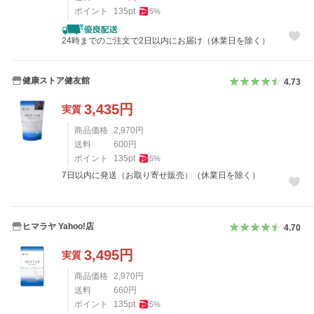
ポイント
135
pt
5
%
24時までのご注文で2日以内にお届け（休業日を除く）
健康ストア健友館
4.73
3,435
円
実質
商品価格
2,970
円
送料
600
円
ポイント
135
pt
5
%
7日以内に発送（お取り寄せ販売）（休業日を除く）
ヒマラヤ Yahoo!店
4.70
3,495
円
実質
商品価格
2,970
円
送料
660
円
ポイント
135
pt
5
%