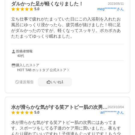
ダルかった足が軽くなりました！
2023/05/11
meg********
さん
5.0
立ち仕事で疲れがたまっていた日にこの入浴剤を入れたお
風呂にゆっくり浸かったら、疲労感が抜けました！特に足
がダルかったのですが、軽くなってスッキリ。ポカポカあ
たたまってゆっくり眠れました。
投稿者情報
40代
購入したストア
HOT TAB ホットタブ 公式ストア
違反報告
いいね
1
水が滑らかな気がする笑アトピー肌の次男…
2023/10/04
ari********
さん
5.0
水が滑らかな気がする笑アトピー肌の次男にはあってま
す。スポーツをしてる子達のケア用に買いました。夜もす
んなり寝れていいですね！子供達もぐっすりです！もう少