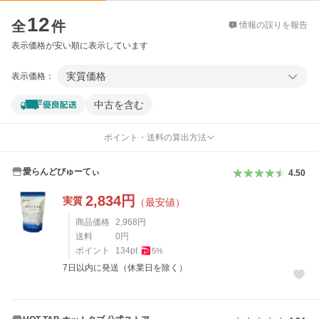
価格比較
12
全
件
情報の誤りを報告
表示価格が安い順に表示しています
実質価格
表示価格：
中古を含む
ポイント・送料の算出方法
愛らんどびゅーてぃ
4.50
2,834
円
実質
（最安値）
商品価格
2,968
円
送料
0
円
ポイント
134
pt
5
%
7日以内に発送（休業日を除く）