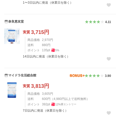
1〜3日以内に発送（休業日を除く）
奈良恵友堂
4.11
3,715
円
実質
商品価格
2,970
円
送料
880
円
ポイント
135
pt
5
%
14日以内に発送（休業日を除く）
マイドラ生活総合館
3.90
3,813
円
実質
商品価格
3,605
円
送料
600
円
（
4,980
円以上で送料無料）
ポイント
392
pt
12
%
要エントリー
7日以内に発送（休業日を除く）