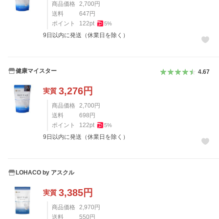
商品価格
2,700
円
送料
647
円
ポイント
122
pt
5
%
9日以内に発送（休業日を除く）
健康マイスター
4.67
3,276
円
実質
商品価格
2,700
円
送料
698
円
ポイント
122
pt
5
%
9日以内に発送（休業日を除く）
LOHACO by アスクル
3,385
円
実質
商品価格
2,970
円
送料
550
円