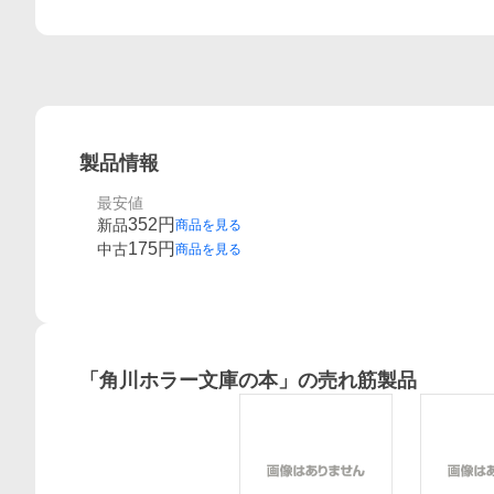
製品情報
最安値
352
円
新品
商品を見る
175
円
中古
商品を見る
「
角川ホラー文庫の本
」の売れ筋製品