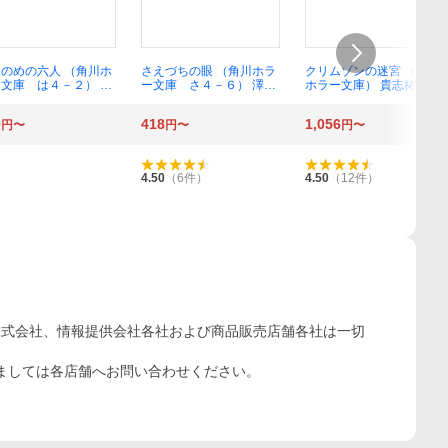
のめの六人 （角川ホ
さえづちの眼 （角川ホラ
クリムゾンの迷宮 （角川
文庫 は４－２） 原
ー文庫 さ４－６） 澤村
ホラー文庫） 貴志祐介／
／〔著〕
伊智／〔著〕
〔著〕
9
418
1,056
円〜
円〜
円〜
4.50
（
6
件）
4.50
（
12
件）
株式会社、情報提供会社各社および商品販売店舗各社は一切
ましては各店舗へお問い合わせください。