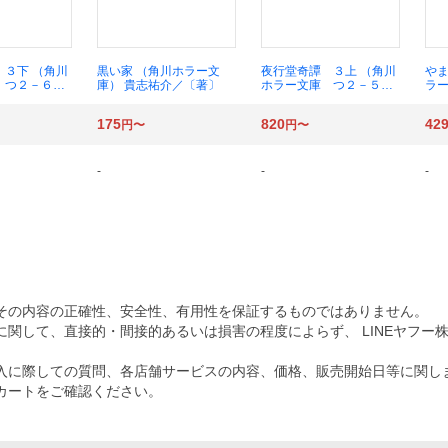
 ３下 （角川
黒い家 （角川ホラー文
夜行堂奇譚 ３上 （角川
やま
 つ２－６）
庫） 貴志祐介／〔著〕
ホラー文庫 つ２－５）
ラー
〕
嗣人／〔著〕
浩
175
820
42
円〜
円〜
-
-
-
その内容の正確性、安全性、有用性を保証するものではありません。
関して、直接的・間接的あるいは損害の程度によらず、 LINEヤフー
入に際しての質問、各店舗サービスの内容、価格、販売開始日等に関し
カートをご確認ください。