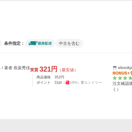
条件指定：
中古を含む
321
ebook
円
/ 著者:長坂秀佳
実質
（最安値）
商品価格
352
円
ポイント
31
pt
（
10
%）
要エントリー
注文確認
く）