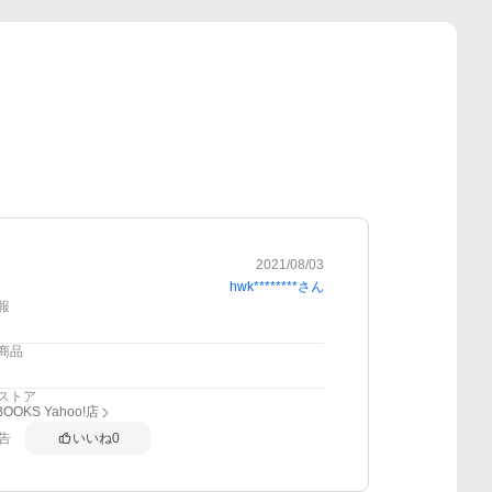
2021/08/03
hwk********
さん
報
商品
ストア
BOOKS Yahoo!店
告
いいね
0