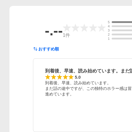
5
-.--
4
3
1
件
2
1
おすすめ順
到着後、早速、読み始めています。まだ
レビュー
5.0
到着後、早速、読み始めています。

まだ話の途中ですが、この独特のホラー感は冒
進めています。