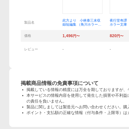
概要
此方より 小林泰三未収
夜行堂奇譚
製品名
録短編集 （角川ホラー文
ホラー文庫
庫 こ２－２３） 小林泰
嗣人／〔著
三／〔著〕
1,496
820
価格
円〜
円〜
レビュー
-
-
掲載商品情報の免責事項について
掲載している情報の精度には万全を期しておりますが、
本サービスの情報内容を使用して発生した損害や不利益に
の責任を負いません。
製品に関しましては製造元へお問い合わせください。購
ポイント・支払額の正確な情報（付与条件・上限等）は