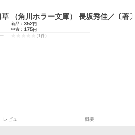
切草 （角川ホラー文庫） 長坂秀佳／〔著
352
新品：
円
175
中古：
円
ー
（
1
件
）
レビュー
概要