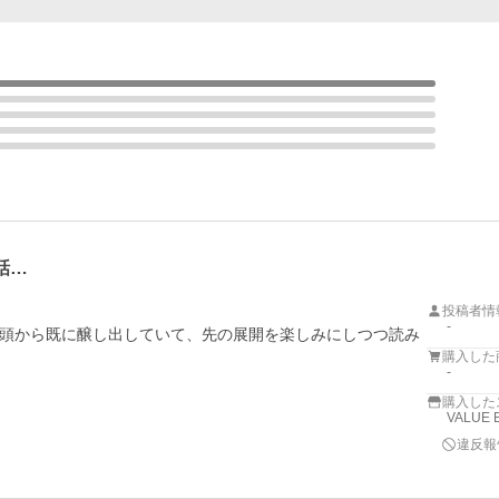
話…
投稿者情
-
頭から既に醸し出していて、先の展開を楽しみにしつつ読み
購入した
-
購入した
VALUE 
違反報