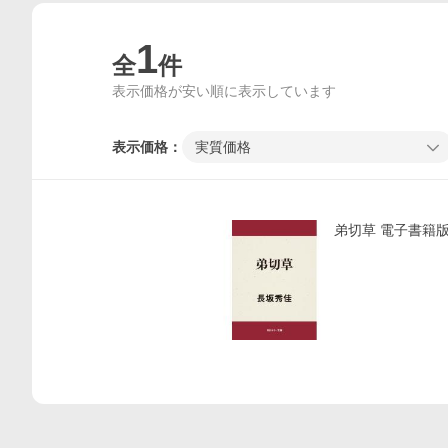
1
全
件
表示価格が安い順に表示しています
表示価格：
実質価格
価格比較
弟切草 電子書籍版 