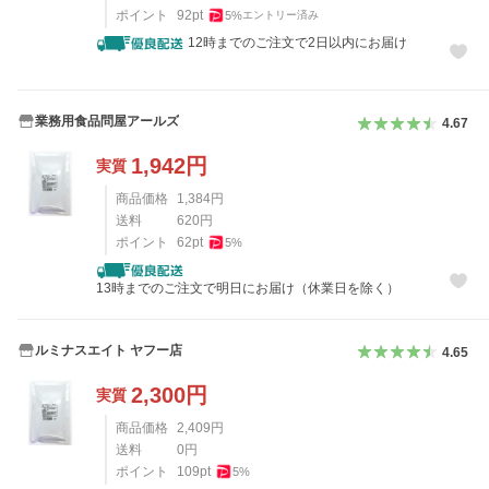
ポイント
92
pt
5
%
エントリー済み
12時までのご注文で2日以内にお届け
業務用食品問屋アールズ
4.67
1,942
円
実質
商品価格
1,384
円
送料
620
円
ポイント
62
pt
5
%
13時までのご注文で明日にお届け（休業日を除く）
ルミナスエイト ヤフー店
4.65
2,300
円
実質
商品価格
2,409
円
送料
0
円
ポイント
109
pt
5
%