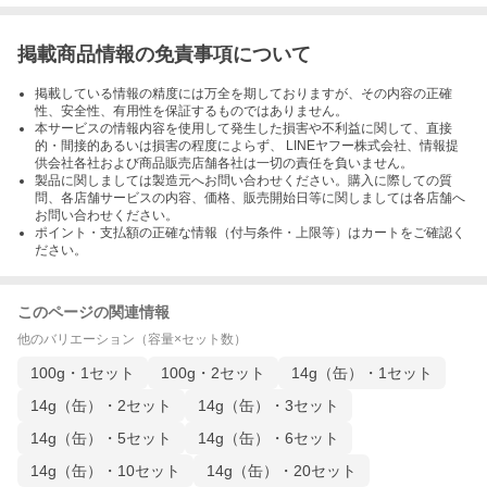
掲載商品情報の免責事項について
掲載している情報の精度には万全を期しておりますが、その内容の正確
性、安全性、有用性を保証するものではありません。
本サービスの情報内容を使用して発生した損害や不利益に関して、直接
的・間接的あるいは損害の程度によらず、 LINEヤフー株式会社、情報提
供会社各社および商品販売店舗各社は一切の責任を負いません。
製品に関しましては製造元へお問い合わせください。購入に際しての質
問、各店舗サービスの内容、価格、販売開始日等に関しましては各店舗へ
お問い合わせください。
ポイント・支払額の正確な情報（付与条件・上限等）はカートをご確認く
ださい。
このページの関連情報
他のバリエーション（容量×セット数）
100g・1セット
100g・2セット
14g（缶）・1セット
14g（缶）・2セット
14g（缶）・3セット
14g（缶）・5セット
14g（缶）・6セット
14g（缶）・10セット
14g（缶）・20セット