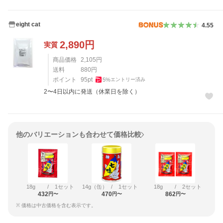
eight cat
4.55
2,890
円
実質
商品価格
2,105
円
送料
880
円
ポイント
95
pt
5
%
エントリー済み
2〜4日以内に発送（休業日を除く）
他のバリエーションも合わせて価格比較
18g
/
1セット
14g（缶）
/
1セット
18g
/
2セット
432
470
862
円〜
円〜
円〜
※ 価格は中古価格を含む表示です。