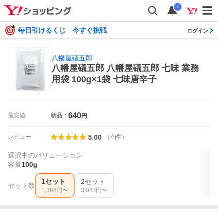
i
毎日引けるくじ 今すぐ挑戦
ログイン
八幡屋礒五郎
八幡屋礒五郎 八幡屋礒五郎 七味 業務
用袋 100g×1袋 七味唐辛子
640
最安値
新品：
円
（
4
件
）
レビュー
5.00
選択中のバリエーション
容量
100g
1セット
2セット
セット数
1,384
円〜
3,043
円〜