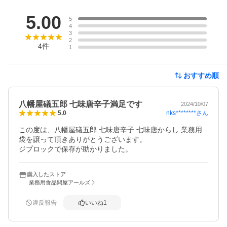
レビュー
5.00
5
4
3
2
4
件
1
おすすめ順
八幡屋礒五郎 七味唐辛子満足です
2024/10/07
nks********
さん
5.0
この度は、八幡屋礒五郎 七味唐辛子 七味唐からし 業務用
袋を譲って頂きありがとうございます。

ジプロックで保存が助かりました。
購入したストア
業務用食品問屋アールズ
違反報告
いいね
1