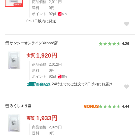
商品価格
2,011
円
送料
0
円
ポイント
92
pt
5
%
0〜1日以内に発送
サンシーオンラインYahoo!店
4.26
1,920
円
実質
商品価格
2,012
円
送料
0
円
ポイント
92
pt
5
%
24時までのご注文で2日以内にお届け
ろくしょう堂
4.44
1,933
円
実質
商品価格
2,025
円
送料
0
円