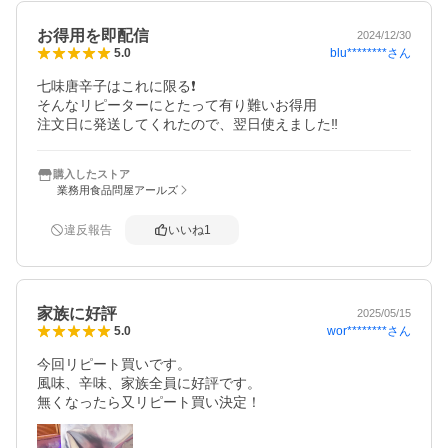
お得用を即配信
2024/12/30
blu********
さん
5.0
七味唐辛子はこれに限る❗️

そんなリピーターにとたって有り難いお得用

注文日に発送してくれたので、翌日使えました‼️
購入したストア
業務用食品問屋アールズ
違反報告
いいね
1
家族に好評
2025/05/15
wor********
さん
5.0
今回リピート買いです。

風味、辛味、家族全員に好評です。

無くなったら又リピート買い決定！