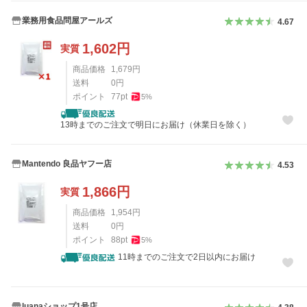
業務用食品問屋アールズ
4.67
1,602
円
実質
商品価格
1,679
円
送料
0
円
ポイント
77
pt
5
%
13時までのご注文で明日にお届け（休業日を除く）
Mantendo 良品ヤフー店
4.53
1,866
円
実質
商品価格
1,954
円
送料
0
円
ポイント
88
pt
5
%
11時までのご注文で2日以内にお届け
luanaショップ1号店