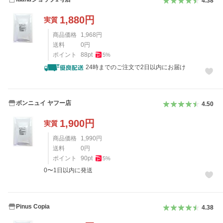
4.38
1,880
円
実質
商品価格
1,968
円
送料
0
円
ポイント
88
pt
5
%
24時までのご注文で2日以内にお届け
ボンニュイ ヤフー店
4.50
1,900
円
実質
商品価格
1,990
円
送料
0
円
ポイント
90
pt
5
%
0〜1日以内に発送
Pinus Copia
4.38