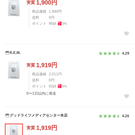
1,900
円
実質
商品価格
1,990
円
送料
0
円
ポイント
90
pt
5
%
R.E.M.
4.29
1,919
円
実質
商品価格
2,011
円
送料
0
円
ポイント
92
pt
5
%
0〜1日以内に発送
グッドライフメディアセンター本店
4.26
1,919
円
実質