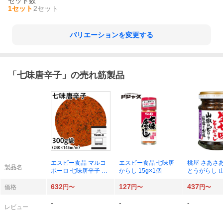
セット数
1セット
2セット
バリエーションを変更する
「
七味唐辛子
」の売れ筋製品
エスビー食品 マルコ
エスビー食品 七味唐
桃屋 さあさ
製品名
ポーロ 七味唐辛子 30
からし 15g×1個
とうがらし 
0g×1袋
リリ結構なお味
632
127
437
1個
価格
円〜
円〜
円〜
-
-
-
レビュー