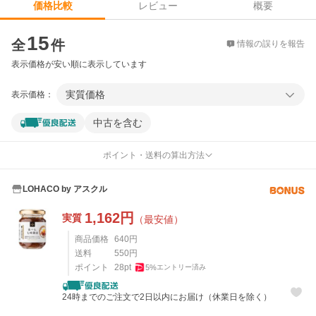
レビュー
概要
価格比較
価格比較
15
全
件
情報の誤りを報告
表示価格が安い順に表示しています
実質価格
表示価格：
中古を含む
ポイント・送料の算出方法
LOHACO by アスクル
1,162
円
実質
（最安値）
商品価格
640
円
送料
550
円
ポイント
28
pt
5
%
エントリー済み
24時までのご注文で2日以内にお届け（休業日を除く）