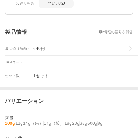
違反報告
いいね
0
概要
製品情報
情報の誤りを報告
640
円
最安値（新品）
-
JANコード
1セット
セット数
バリエーション
容量
100g
12g
14g（缶）
14g（袋）
18g
28g
35g
500g
8g