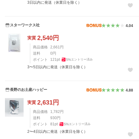
3日以内に発送（休業日を除く）
スターワークス社
4.04
2,540
円
実質
商品価格
2,661
円
送料
0
円
ポイント
121
pt
5
%
エントリー済み
3〜5日以内に発送（休業日を除く）
長野のお土産ハッピー
4.88
2,631
円
実質
商品価格
1,782
円
送料
930
円
ポイント
81
pt
5
%
エントリー済み
2〜4日以内に発送（休業日を除く）