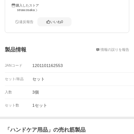
購入したストア
straw.osaka
違反報告
いいね
0
概要
製品情報
情報の誤りを報告
1201101162553
JANコード
セット
セット/単品
3個
入数
1セット
セット数
「
ハンドケア用品
」の売れ筋製品