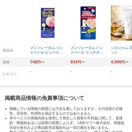
メンソレータム ハン
メンソレータム ハン
シロジャム 2
製品名
ドベール ビューティ
ドベール リッチネイ
ット
ー プレミアムリッチ
ル爪補強コート 10ml
748
834
4,098
ネイル 12g×1個
×1個
価格
円〜
円〜
円〜
-
-
-
レビュー
掲載商品情報の免責事項について
掲載している情報の精度には万全を期しておりますが、その内容の正確
性、安全性、有用性を保証するものではありません。
本サービスの情報内容を使用して発生した損害や不利益に関して、直接
的・間接的あるいは損害の程度によらず、 LINEヤフー株式会社、情報提
供会社各社および商品販売店舗各社は一切の責任を負いません。