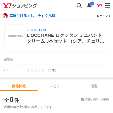
i
毎日引けるくじ 今すぐ挑戦
ログイン
L'OCCITANE
L'OCCITANE ロクシタン ミニハンド
クリーム 3本セット （シア、チェリ
ー、ヴァーベナ） ハンドケア用品
-
最安値
（
2
件
）
レビュー
レビュー
概要
価格比較
価格比較
0
全
件
情報の誤りを報告
表示価格が安い順に表示しています