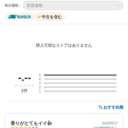
実質価格
表示価格：
中古を含む
購入可能なストアはありません
レビュー
-.--
5
4
3
2
2
件
1
おすすめ順
香りがとてもイイ👍
2023/08/17