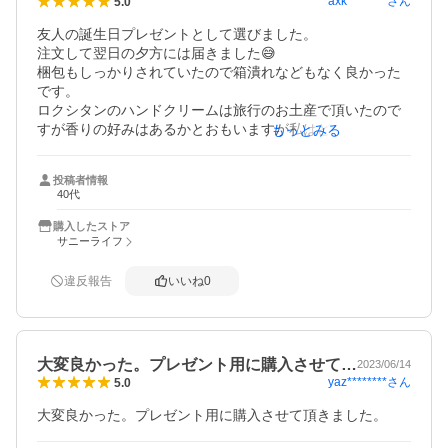
axk********
さん
5.0
友人の誕生日プレゼントとして選びました。

注文して翌日の夕方には届きました😅

梱包もしっかりされていたので箱潰れなどもなく良かった
です。

ロクシタンのハンドクリームは旅行のお土産で頂いたので
すが香りの好みはあるかとおもいますが私はどれもスキな
もっとみる
香りでベタつきもなく使い心地はいいと思います👍

プレゼントに悩んだ時はロクシタンのハンドクリーム喜ん
投稿者情報
でもらえると思います😊
40代
購入したストア
サニーライフ
違反報告
いいね
0
大変良かった。プレゼント用に購入させて…
2023/06/14
yaz********
さん
5.0
大変良かった。プレゼント用に購入させて頂きました。