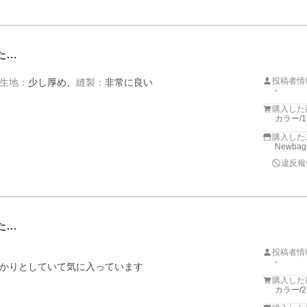
た…
投稿者情
生地
：
少し厚め
縫製
：
非常に良い
-
購入した
カラー/
購入した
Newbag
違反報
た…
投稿者情
-
かりとしていて気に入っています
購入した
カラー/