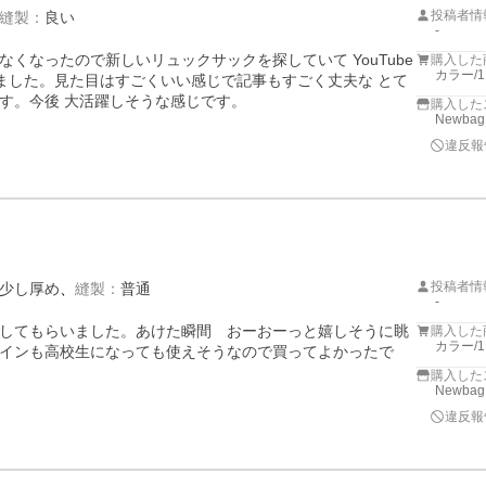
投稿者情
縫製
：
良い
-
くなったので新しいリュックサックを探していて YouTube
購入した
カラー/
りました。見た目はすごくいい感じで記事もすごく丈夫な とて
す。今後 大活躍しそうな感じです。
購入した
Newbag
違反報
投稿者情
少し厚め
縫製
：
普通
-
してもらいました。あけた瞬間　おーおーっと嬉しそうに眺
購入した
カラー/
インも高校生になっても使えそうなので買ってよかったで
購入した
Newbag
違反報