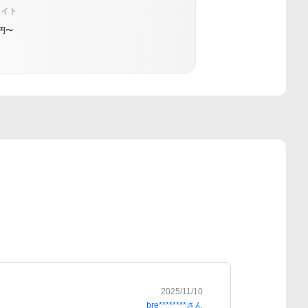
ァイト
円〜
2025/11/10
bre********
さん