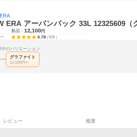
 ERA
W ERA アーバンパック 33L 123256
12,100
新品：
円
ー
4.78
（
9
件
）
択中のバリエーション
グラファイト
ラー
12,100
円〜
レビュー
概要