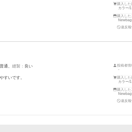
購入した
カラー/
購入した
Newbag
違反報
投稿者情
普通
縫製
：
良い
-
やすいです。
購入した
カラー/
購入した
Newbag
違反報