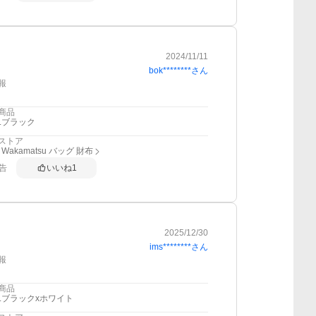
2024/11/11
bok********
さん
報
商品
1.ブラック
ストア
 Wakamatsu バッグ 財布
告
いいね
1
2025/12/30
ims********
さん
報
商品
2.ブラックxホワイト