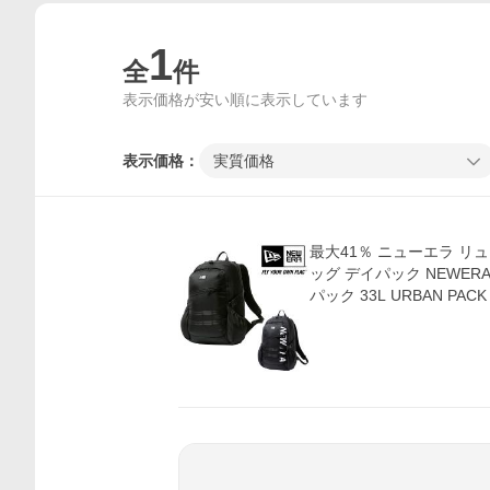
1
全
件
表示価格が安い順に表示しています
表示価格：
実質価格
最大41％ ニューエラ リ
ッグ デイパック NEWER
パック 33L URBAN PA
価格比較