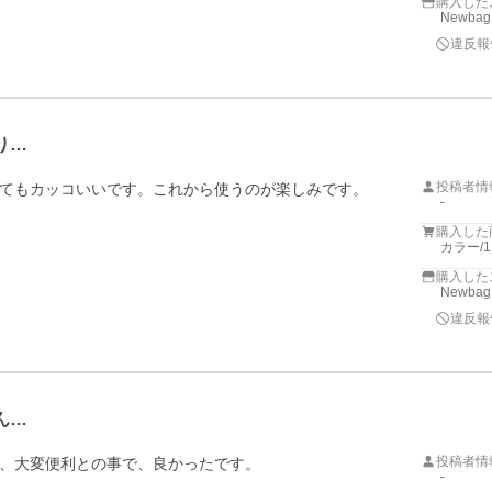
購入した
Newbag
違反報
り…
投稿者情
てもカッコいいです。これから使うのが楽しみです。
-
購入した
カラー/
購入した
Newbag
違反報
ん…
投稿者情
、大変便利との事で、良かったです。
-