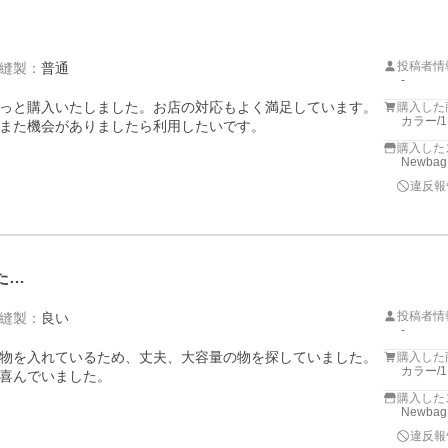
投稿者情
縫製
：
普通
-
っと購入いたしました。お店の対応もよく満足しています。

購入した
カラー/
また機会がありましたら利用したいです。
購入した
Newbag
違反報
た…
投稿者情
縫製
：
良い
-
物を入れているため、丈夫、大容量の物を探していました。
購入した
カラー/
喜んでいました。
購入した
Newbag
違反報