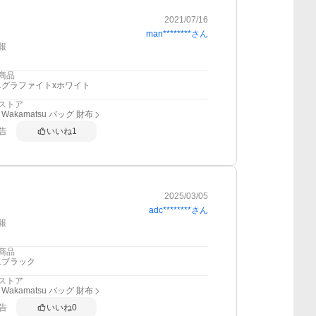
2021/07/16
man********
さん
報
商品
1.グラファイトxホワイト
ストア
 Wakamatsu バッグ 財布
告
いいね
1
2025/03/05
adc********
さん
報
商品
1.ブラック
ストア
 Wakamatsu バッグ 財布
告
いいね
0