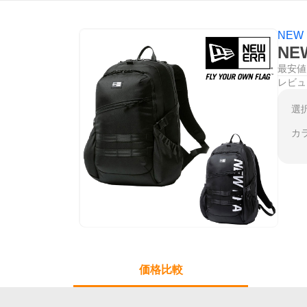
NEW
NE
最安値
レビュ
選
カ
価格比較