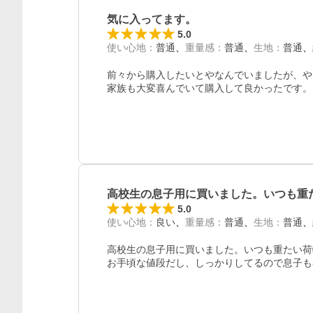
気に入ってます。
5.0
使い心地
：
普通
重量感
：
普通
生地
：
普通
前々から購入したいとやなんでいましたが、や
家族も大変喜んでいて購入して良かったです。
高校生の息子用に買いました。いつも重
5.0
使い心地
：
良い
重量感
：
普通
生地
：
普通
高校生の息子用に買いました。いつも重たい荷
お手頃な値段だし、しっかりしてるので息子も