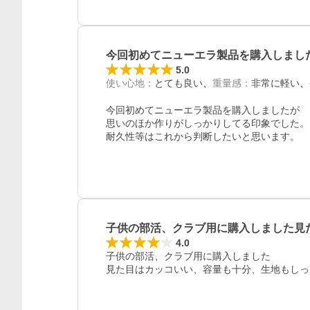
今回初めてニューエラ製品を購入しまし
レビュー
5.0
使い心地
：
とても良い
重量感
：
非常に軽い
今回初めてニューエラ製品を購入しましたが

思いのほか作りがしっかりしてる印象でした。

耐久性等はこれから判断したいと思います。
子供の部活、クラブ用に購入しました見
4.0
子供の部活、クラブ用に購入しました

見た目はカッコいい、容量も十分、生地もしっ