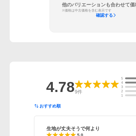
他のバリエーションも合わせて価
※価格は中古価格を含む表示です
確認する
5
4.78
4
3
9
件
2
1
おすすめ順
生地が丈夫そうで何より
5.0