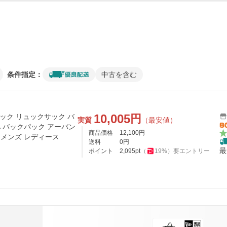
条件指定：
中古を含む
10,005
円
ュック リュックサック バ
実質
（最安値）
A バックパック アーバン
商品価格
12,100
円
CK メンズ レディース
送料
0
円
最
ポイント
2,095
pt
（
19
%）
要エントリー