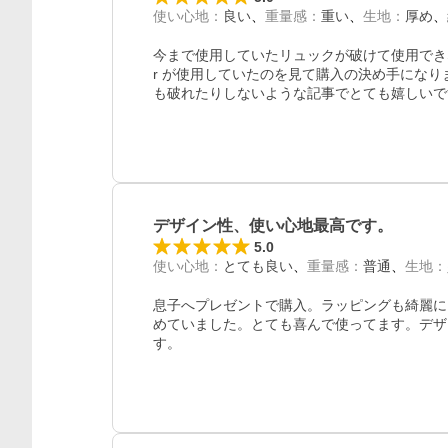
使い心地
：
良い
重量感
：
重い
生地
：
厚め
今まで使用していたリュックが破けて使用できな
r が使用していたのを見て購入の決め手にな
も破れたりしないような記事でとても嬉しいで
デザイン性、使い心地最高です。
5.0
使い心地
：
とても良い
重量感
：
普通
生地
：
息子へプレゼントで購入。ラッピングも綺麗に
めていました。とても喜んで使ってます。デザ
す。