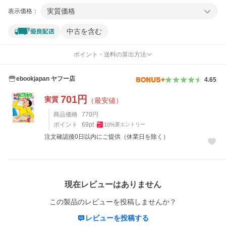
実質価格
表示価格：
中古を含む
ポイント・送料の算出方法
ebookjapan ヤフー店
4.65
701
円
実質
（最安値）
商品価格
770
円
ポイント
69
pt
10
%
要エントリー
注文確認後0日以内にご提供（休業日を除く）
レビュー
現在レビューはありません
この製品のレビューを投稿しませんか？
レビューを投稿する