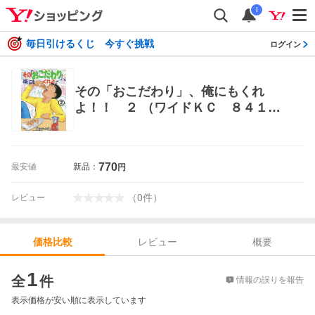
i
毎日引けるくじ 今すぐ挑戦
ログイン
その「おこだわり」、俺にもくれ
よ！！ ２ （ワイドＫＣ ８４１）
清野とおる／著 青年（一般）向け講
談社 ワイドコミックス
770
最安値
新品：
円
（
0
件
）
レビュー
レビュー
概要
価格比較
価格比較
1
全
件
情報の誤りを報告
表示価格が安い順に表示しています