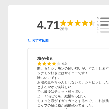
5
4.71
4
3
28
件
2
1
おすすめ順
粉が残る
4.0
開けるとシナモンの良い匂いが、すごくします(^ 
シナモン好きにはサイコーです！

味もいいです。

お湯の量をちゃんとしないと、シャビッとした
とまろやかで美味しい。

でも最後はチョット粉っぽい。

よーく混ぜても、結構粉っぽい。

ちょっと喉がイガイガっとするので、これは残
コップの底に粉が結構残ってました。
