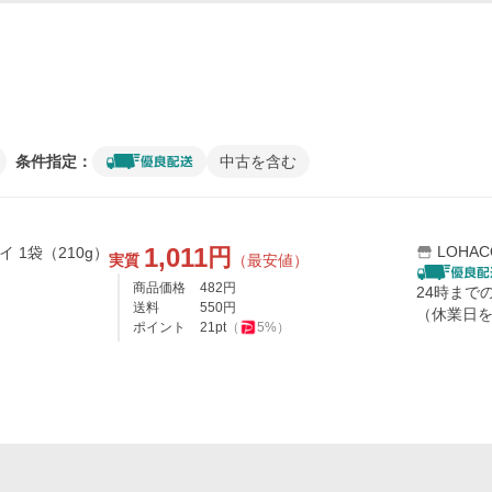
条件指定：
中古を含む
1,011
LOHAC
円
イ 1袋（210g）
実質
（最安値）
商品価格
482
円
24時まで
送料
550
円
（休業日
ポイント
21
pt
（
5
%）