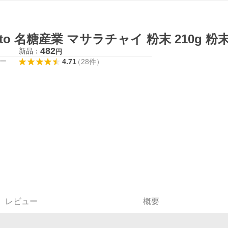
ito 名糖産業 マサラチャイ 粉末 210g
482
新品：
円
ー
4.71
（
28
件
）
レビュー
概要