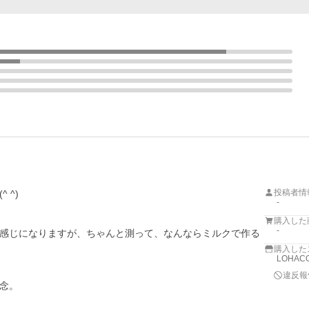
投稿者情
^)

-
購入した
-
感じになりますが、ちゃんと測って、なんならミルクで作る
購入した
LOHACO
違反報
念。
