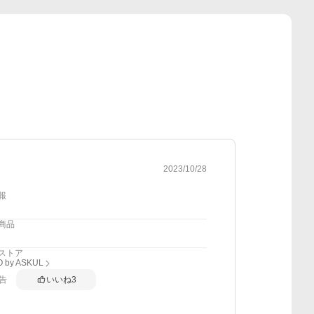
2023/10/28
報
商品
ストア
 by ASKUL
告
いいね
3