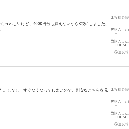
投稿者情
-
らうれしいけど、4000円分も買えないから3袋にしました。

。
購入した
-
購入した
LOHACO
違反報
投稿者情
した。しかし、すぐなくなってしまいので、割安なこちらを見
-
購入した
-
購入した
LOHACO
違反報