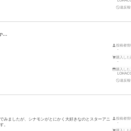
LOHACO
違反報
か…
投稿者情
-
購入した
-
購入した
LOHACO
違反報
投稿者情
でみましたが、シナモンがとにかく大好きなのとスターアニ
-
す。

購入した