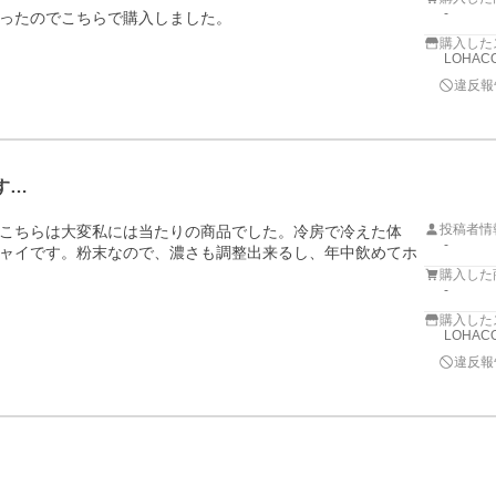
-
ったのでこちらで購入しました。
購入した
LOHACO
違反報
す…
投稿者情
こちらは大変私には当たりの商品でした。冷房で冷えた体
-
ャイです。粉末なので、濃さも調整出来るし、年中飲めてホ
購入した
-
購入した
LOHACO
違反報