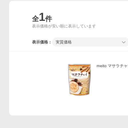
1
全
件
表示価格が安い順に表示しています
表示価格：
実質価格
価格比較
meito マサラチャ