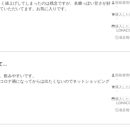
投稿者情
大きく値上げしてしまったのは残念ですが、名糖っぽい甘さが好
-
ていただいてます。お気に入りです。
購入した
-
購入した
LOHACO
違反報
て…
投稿者情
、飲みやすいです。

-
コロナ禍になってからは出たくないのでネットショッピング
購入した
-
購入した
LOHACO
違反報