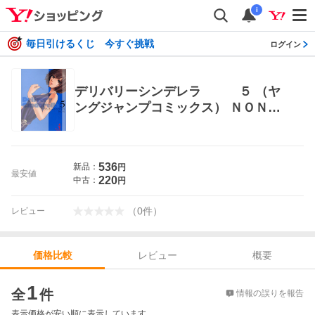
i
毎日引けるくじ 今すぐ挑戦
ログイン
デリバリーシンデレラ ５ （ヤ
ングジャンプコミックス） ＮＯＮ
著 集英社 ヤングジャンプコミックス
536
新品：
円
最安値
220
中古：
円
（
0
件
）
レビュー
レビュー
概要
価格比較
価格比較
1
全
件
情報の誤りを報告
表示価格が安い順に表示しています