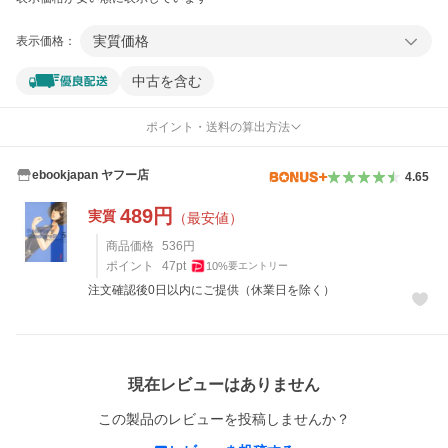
実質価格
表示価格：
中古を含む
ポイント・送料の算出方法
ebookjapan ヤフー店
4.65
489
円
実質
（最安値）
商品価格
536
円
ポイント
47
pt
10
%
要エントリー
注文確認後0日以内にご提供（休業日を除く）
レビュー
現在レビューはありません
この製品のレビューを投稿しませんか？