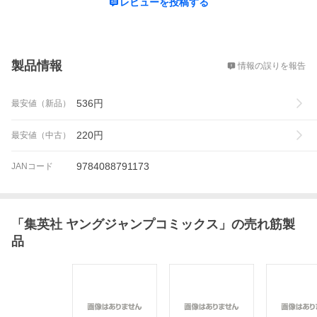
レビューを投稿する
概要
製品情報
情報の誤りを報告
536
円
最安値（新品）
220
円
最安値（中古）
9784088791173
JANコード
「
集英社 ヤングジャンプコミックス
」の売れ筋製
品