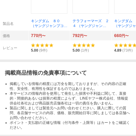
キングダム ８０
テラフォーマーズ ２
キングダム 
製品名
（ヤングジャンプコミ
４ （ヤングジャンプ
（ヤングジャ
ックス） 原泰久
コミックス） 貴家悠
ックス） 原
770
792
660
価格
円〜
円〜
円〜
レビュー
5.00
(
9
件)
5.00
(
1
件)
4.89
(
73
件)
掲載商品情報の免責事項について
掲載している情報の精度には万全を期しておりますが、その内容の正確
性、安全性、有用性を保証するものではありません。
本サービスの情報内容を使用して発生した損害や不利益に関して、直接
的・間接的あるいは損害の程度によらず、 LINEヤフー株式会社、情報提
供会社各社および商品販売店舗各社は一切の責任を負いません。
製品に関しましては製造元へお問い合わせください。購入に際しての質
問、各店舗サービスの内容、価格、販売開始日等に関しましては各店舗へ
お問い合わせください。
ポイント・支払額の正確な情報（付与条件・上限等）はカートをご確認く
ださい。