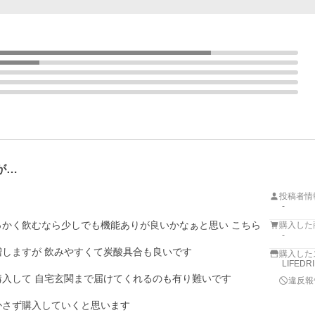
が…
投稿者情
-
っかく飲むなら少しでも機能ありが良いかなぁと思い こちら
購入した
-
しますが 飲みやすくて炭酸具合も良いです

購入した
LIFED
入して 自宅玄関まで届けてくれるのも有り難いです

違反報
さず購入していくと思います
