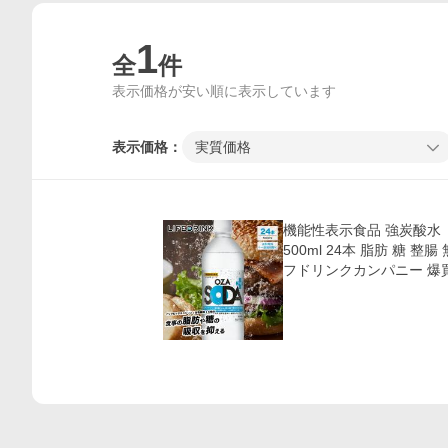
1
全
件
表示価格が安い順に表示しています
表示価格：
実質価格
価格比較
機能性表示食品 強炭酸水 【 
500ml 24本 脂肪 糖 整
フドリンクカンパニー 爆