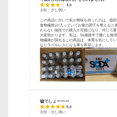
4.0
炭酸
：
少し弱い
この商品に付いて私が興味を持ったのは、脂肪
食物繊維)が入っていてお腹の調子を整えると
わらない値段での購入が可能になり、何しろ重
大変助かります。私は、50歳後半で腰にも無
物繊維が採れるこの商品は、体重を気にしてい
なりラベルレスになる事を希望します。　
嘘でしょーーー
5.0
炭酸
：
少し強い