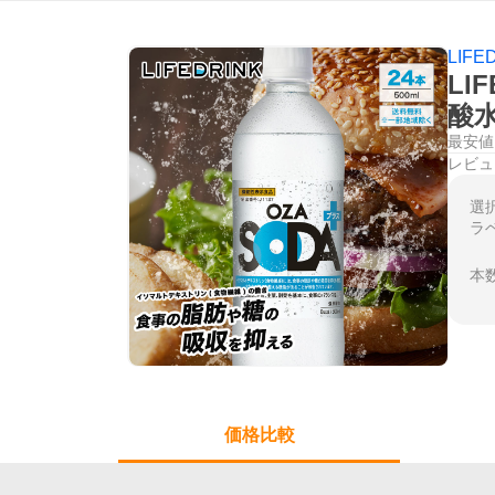
LIFE
LI
酸
最安値
レビュ
選
ラ
本
価格比較