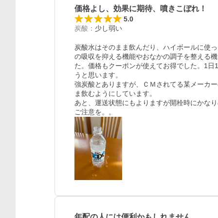
価格よし、効果に期待、噴きこぼれ！
5.0
炭酸
：
少し弱い
炭酸水はそのまま飲んだり、ハイボールに使っ
の吸収を抑える機能やおなかの調子を整える機
た。価格もクーポンが使えてお得でした。1日
うと思います。

レビュー
強炭酸とありますが、ＣＭされてる某メーカー
ま飲むようにしています。

あと、運送状態にもよりますが開栓時にかなり
ご注意を。。
年配の人には便利かもしれません。