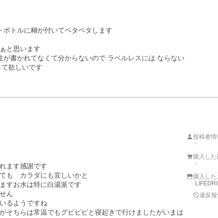
トボトルに糊が付いてベタベタします

ぁと思います

性が書かれてなくて分からないので ラベルレスには ならない
て欲しいです

投稿者情
-
購入した
-
れます感謝です

ても　カラダにも宜しいかと

購入した
LIFED
ますお水は特に白湯派です

せん

違反報
いるようですね

がそちらは常温でもグビビビと寝起きで行けましたがいまは