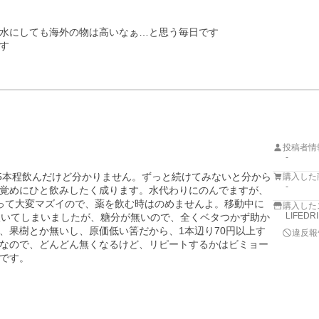
水にしても海外の物は高いなぁ…と思う毎日です



投稿者情
-
15本程飲んだけど分かりません。ずっと続けてみないと分から
購入した
-
覚めにひと飲みしたく成ります。水代わりにのんでますが、
って大変マズイので、薬を飲む時はのめませんよ。移動中に
購入した
LIFED
吹いてしまいましたが、糖分が無いので、全くベタつかず助か
、果樹とか無いし、原価低い筈だから、1本辺り70円以上す
違反報
なので、どんどん無くなるけど、リピートするかはビミョー
です。