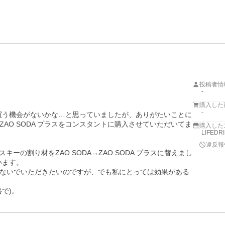
投稿者情
-
購入した
-
まり買う機会がないかな…と思っていましたが、ありがたいことに
AO SODA プラスをコンスタントに購入させていただいてま
購入した
LIFED
違反報
ーの割り材をZAO SODA→ZAO SODA プラスに替えまし
ます。

ないでいただきたいのですが、でも私にとっては効果がある
で)。