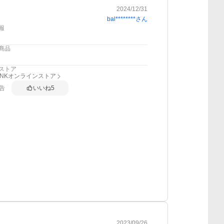
2024/12/31
bal********
さん
報
商品
ストア
RINKオンラインストア
告
いいね
5
2023/09/26