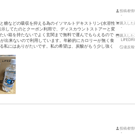
投稿者情
-
と糖などの吸収を抑える為のイソマルトデキストリン(水溶性
購入した
-
表示してたのとクーポン利用で、ディスカウントストアーと変
たい箱を持たないでよく玄関まで無料で運んでもらえるので
購入した
LIFED
理が出来ないので利用しています。年齢的にカロリーが無く食
る私にはありがたいです。私の希望は、炭酸がもう少し強く
違反報
投稿者情
-