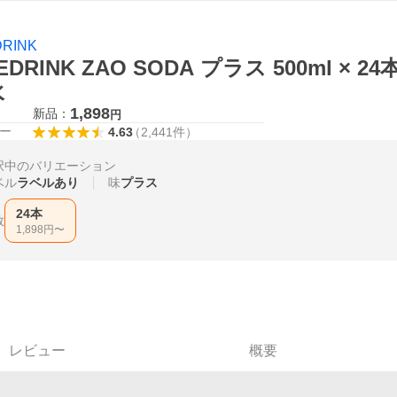
DRINK
FEDRINK ZAO SODA プラス 500ml 
水
1,898
新品：
円
ー
4.63
（
2,441
件
）
択中のバリエーション
ベル
ラベルあり
味
プラス
24本
数
1,898
円〜
レビュー
概要