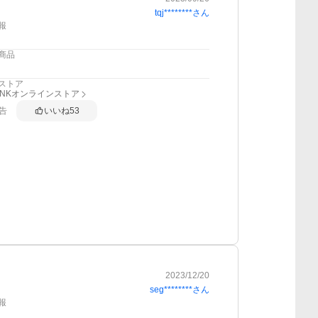
tqj********
さん
報
商品
ストア
RINKオンラインストア
告
いいね
53
2023/12/20
seg********
さん
報