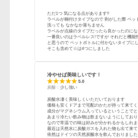
ただ1つ 気になる点があります!!

ラベルが糊付けタイプなので 剥がした際 ペッ
洗っても なかなか落ちません

ラベルが点線のタイプだったら良かったのにな
一番良いのはラベルレス!ですが それだと機能
と思うので ペットボトルに付かないタイプにし
そこも含めて☆は4つにしました
冷やせば美味しいです！
5.0
炭酸
：
少し強い
炭酸水凄く美味しくいただいております

価格も安くドアまで宅配のかたが持って来てく
成分がマグネシウム入っているということでと
あまり冷たい飲み物は飲まないようにしており
なので常温での味は好みが分かれるかもしれま
最近は天然水に炭酸ガスを入れた物も出て来て
依然はドイツの天然炭酸水を飲んでおりました