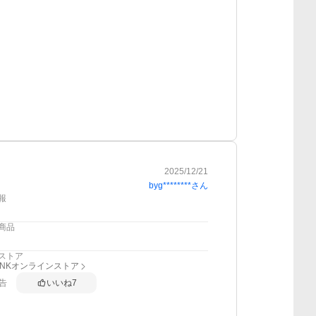
2025/12/21
byg********
さん
報
商品
ストア
RINKオンラインストア
告
いいね
7