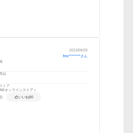
2023/06/28
fmv********
さん
報
商品
ストア
RINKオンラインストア
告
いいね
80