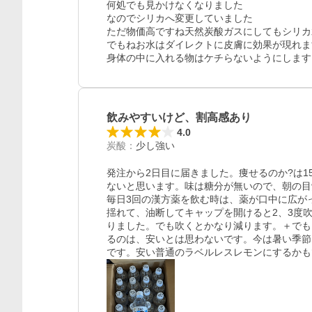
何処でも見かけなくなりました

なのでシリカへ変更していました

ただ物価高ですね天然炭酸ガスにしてもシリカ
でもねお水はダイレクトに皮膚に効果が現れます
身体の中に入れる物はケチらないようにします
飲みやすいけど、割高感あり
4.0
炭酸
：
少し強い
発注から2日目に届きました。痩せるのか?は
ないと思います。味は糖分が無いので、朝の目
毎日3回の漢方薬を飲む時は、薬が口中に広が
揺れて、油断してキャップを開けると2、3度
りました。でも吹くとかなり減ります。＋でも
るのは、安いとは思わないです。今は暑い季節
です。安い普通のラベルレスレモンにするかも