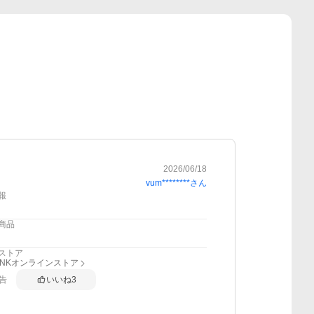
2026/06/18
vum********
さん
報
商品
ストア
RINKオンラインストア
告
いいね
3