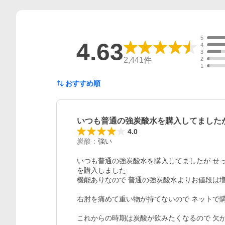
5
4.63
4
3
2,441
件
2
1
おすすめ順
いつも普通の強炭酸水を購入してました
4.0
炭酸
：
強い
いつも普通の強炭酸水を購入してましたが せ
を購入しました

機能ありなので 普通の強炭酸水よりお値段は増
右肘を痛めて重い物が持てないので ネットで購
これからの時期は炭酸が飲みたくなるので 欠か