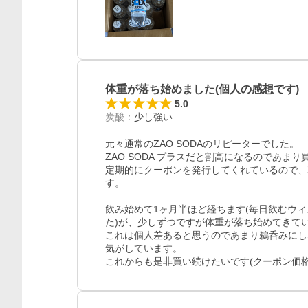
体重が落ち始めました(個人の感想です)
5.0
炭酸
：
少し強い
元々通常のZAO SODAのリピーターでした。

ZAO SODA プラスだと割高になるのであ
定期的にクーポンを発行してくれているので、Z
す。

飲み始めて1ヶ月半ほど経ちます(毎日飲むウィスキ
た)が、少しずつですが体重が落ち始めてきてい
これは個人差あると思うのであまり鵜呑みにし
気がしています。

これからも是非買い続けたいです(クーポン価格