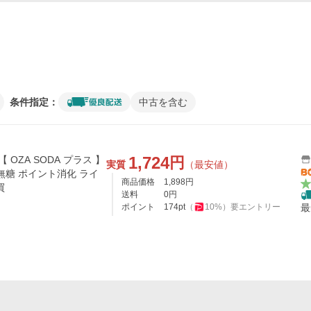
条件指定：
中古を含む
1,724
円
OZA SODA プラス 】
実質
（最安値）
腸 無糖 ポイント消化 ライ
商品価格
1,898
円
買
送料
0
円
ポイント
174
pt
（
10
%）
要エントリー
最