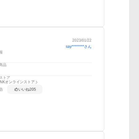
2023/01/22
say********
さん
報
商品
ストア
RINKオンラインストア
告
いいね
205