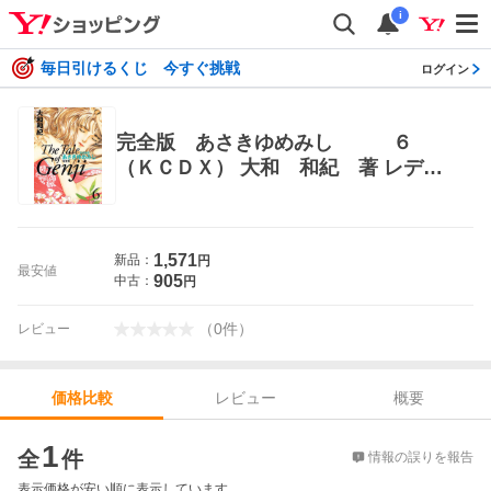
i
毎日引けるくじ 今すぐ挑戦
ログイン
完全版 あさきゆめみし ６
（ＫＣＤＸ） 大和 和紀 著 レディ
ース向け講談社 コミックスデラック
ス
1,571
新品：
円
最安値
905
中古：
円
（
0
件
）
レビュー
レビュー
概要
価格比較
価格比較
1
全
件
情報の誤りを報告
表示価格が安い順に表示しています