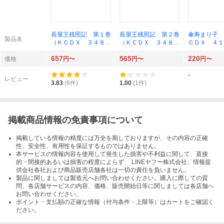
長屋王残照記 第１巻
長屋王残照記 第２巻
傘寿まり子 
製品名
（ＫＣＤＸ ３４８
（ＫＣＤＸ ３４８
ＣＤＸ ４１
１） 里中満智子／著
４） 里中満智子／著
おざわゆき／
657
565
220
価格
円〜
円〜
円〜
-
レビュー
3.83
(
6
件)
1.00
(
1
件)
掲載商品情報の免責事項について
掲載している情報の精度には万全を期しておりますが、その内容の正確
性、安全性、有用性を保証するものではありません。
本サービスの情報内容を使用して発生した損害や不利益に関して、直接
的・間接的あるいは損害の程度によらず、 LINEヤフー株式会社、情報提
供会社各社および商品販売店舗各社は一切の責任を負いません。
製品に関しましては製造元へお問い合わせください。購入に際しての質
問、各店舗サービスの内容、価格、販売開始日等に関しましては各店舗へ
お問い合わせください。
ポイント・支払額の正確な情報（付与条件・上限等）はカートをご確認く
ださい。