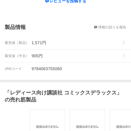
レビューを投稿する
概要
製品情報
情報の誤りを報告
1,571
円
最安値（新品）
905
円
最安値（中古）
9784063755060
JANコード
「
レディース向け講談社 コミックスデラックス
」
の売れ筋製品