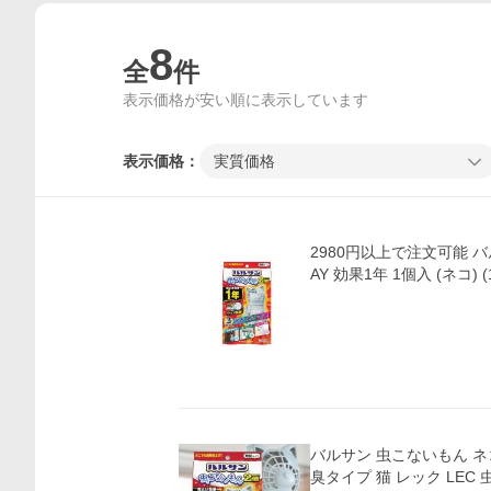
8
全
件
表示価格が安い順に表示しています
表示価格：
実質価格
2980円以上で注文可能 バルサン 虫こないもん 3W
AY 効果1年 1個入 (ネコ)
バルサン 虫こないもん ネコ 3
臭タイプ 猫 レック LEC