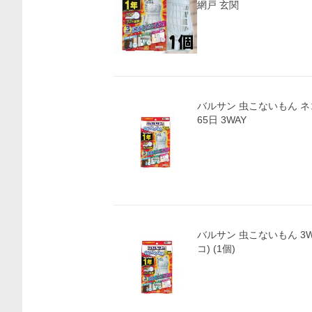
網戸 玄関
バルサン 虫こないもん ネコ
65日 3WAY
バルサン 虫こないもん 3WAY 効果
コ) (1個)
価格比較