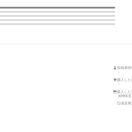
投稿者情
-
購入した
-
購入した
XPRICE
違反報