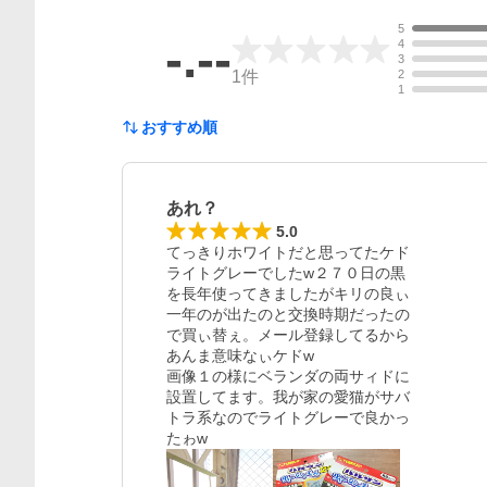
5
-.--
4
3
1
件
2
1
おすすめ順
あれ？
5.0
てっきりホワイトだと思ってたケド

ライトグレーでしたw２７０日の黒

を長年使ってきましたがキリの良ぃ

一年のが出たのと交換時期だったの

レビュー
で買ぃ替ぇ。メール登録してるから

あんま意味なぃケドw

画像１の様にベランダの両サィドに

設置してます。我が家の愛猫がサバ

トラ系なのでライトグレーで良かっ

たゎw