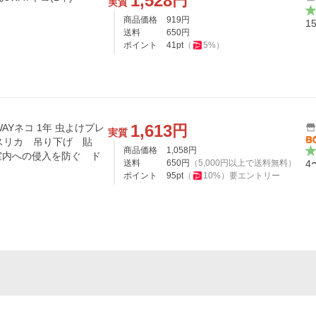
1,528
円
実質
商品価格
919
円
1
送料
650
円
ポイント
41
pt
（
5
%）
1,613
円
AYネコ 1年 虫よけプレ
実質
ユスリカ 吊り下げ 貼
商品価格
1,058
円
室内への侵入を防ぐ ド
送料
650
円
（
5,000
円以上で送料無料）
4
ポイント
95
pt
（
10
%）
要エントリー