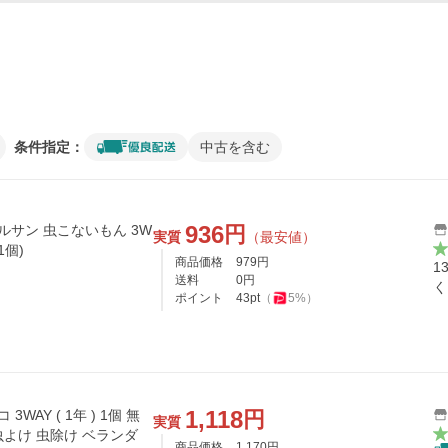
条件指定：
中古を含む
936
円
実質
（最安値）
 (1個)
商品価格
979
円
1
送料
0
円
く
ポイント
43
pt
（
5
%）
1,118
円
WAY ( 1年 ) 1個 無
実質
 虫よけ 虫除け ベランダ
商品価格
1,170
円