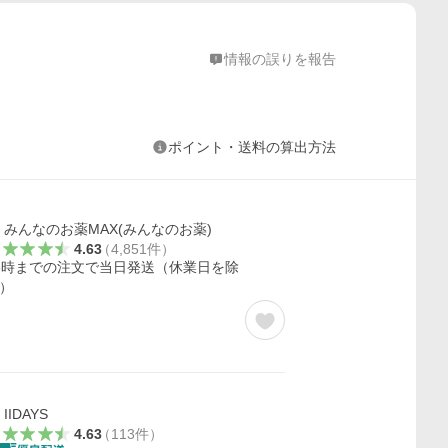
情報の誤りを報告
ポイント・送料の算出方法
みんなのお薬MAX(みんなのお薬)
4.63
（
4,851
件
）
3時までの注文で当日発送（休業日を除
）
IIDAYS
4.63
（
113
件
）