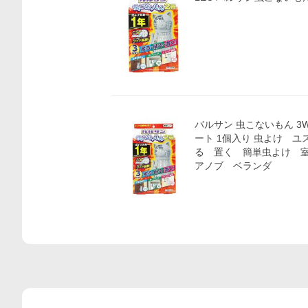
バルサン 虫こないもん 3W
ート 1個入り 虫よけ 
る 置く 簡単虫よけ 
アノブ ベランダ