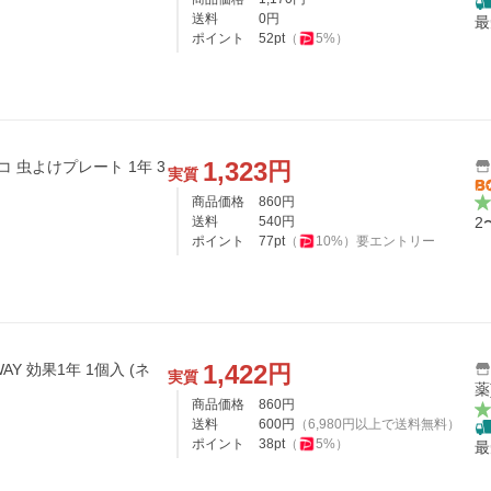
送料
0
円
最
ポイント
52
pt
（
5
%）
1,323
円
 虫よけプレート 1年 3
実質
商品価格
860
円
送料
540
円
2
ポイント
77
pt
（
10
%）
要エントリー
1,422
円
1年 1個入 (ネ
実質
薬
商品価格
860
円
送料
600
円
（
6,980
円以上で送料無料）
ポイント
38
pt
（
5
%）
最