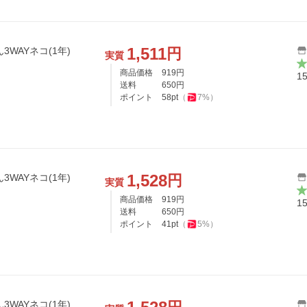
1,511
円
3WAYネコ(1年)
実質
商品価格
919
円
1
送料
650
円
ポイント
58
pt
（
7
%）
1,528
円
3WAYネコ(1年)
実質
商品価格
919
円
1
送料
650
円
ポイント
41
pt
（
5
%）
3WAYネコ(1年)