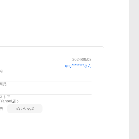
2024/09/08
qng********
さん
報
商品
ストア
 Yahoo!店
告
いいね
2