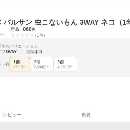
C バルサン 虫こないもん 3WAY ネコ（1
860
新品：
円
ー
（
1
件
）
択中のバリエーション
イプ
3WAY
種類
ネコ
1個
3個
5個
ット数
860
円〜
2,580
円〜
4,350
円〜
レビュー
概要