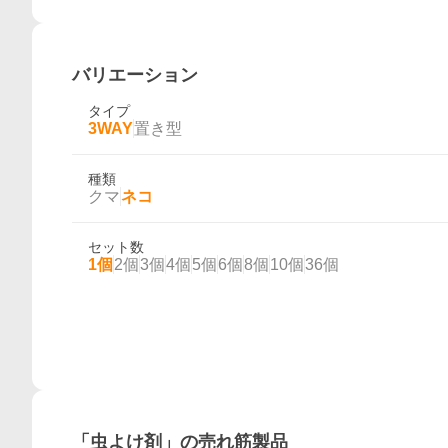
バリエーション
タイプ
3WAY
置き型
種類
クマ
ネコ
セット数
1個
2個
3個
4個
5個
6個
8個
10個
36個
概要
「
虫よけ剤
」の売れ筋製品