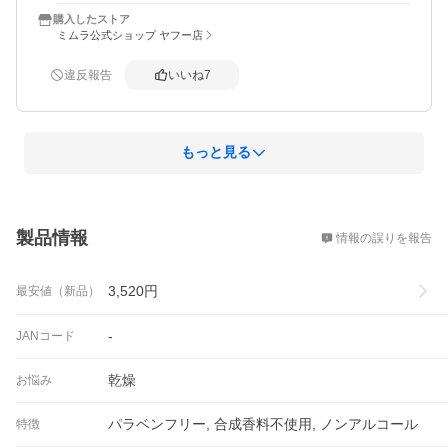
購入したストア
朝起きると皮脂もいつもより抑えられていて、肌の弾力と
ミムラ公式ショップ ヤフー店
柔軟化はすぐに実感

違反報告
いいね
7
２本買ってよかった！

と思えるナイトマスクでした

想像よりも小さめサイズでしたが、少量でも伸びがよく肌
もっと見る
概要
製品情報
情報の誤りを報告
3,520
円
最安値（新品）
-
JANコード
乾燥
お悩み
パラベンフリー, 合成香料不使用, ノンアルコール
特徴