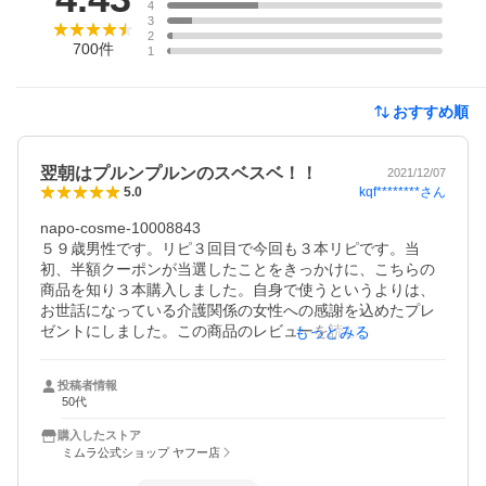
4
3
2
700
件
1
おすすめ順
翌朝はプルンプルンのスベスベ！！
2021/12/07
kqf********
さん
5.0
napo-cosme-10008843

５９歳男性です。リピ３回目で今回も３本リピです。当
初、半額クーポンが当選したことをきっかけに、こちらの
商品を知り３本購入しました。自身で使うというよりは、
お世話になっている介護関係の女性への感謝を込めたプレ
ゼントにしました。この商品のレビューを読むと『素晴ら
もっとみる
しい効果』であることがよく分かります。実際に使って頂
いたところ、翌朝『モチモチ』・『プルプル』の肌に驚愕
投稿者情報
したとの事で、とても喜んで頂きました。素敵なプレゼン
50代
トになり嬉しく思っていたのですが、１本自分で使ってみ
ようかと使い始め３ヶ月になります。男性は肌のシワや張
購入したストア
りツヤで年齢を見られますが、私は殆ど４０代前半に見ら
ミムラ公式ショップ ヤフー店
れます。特に顔のツヤはスベスベしていて７歳の孫が顔を