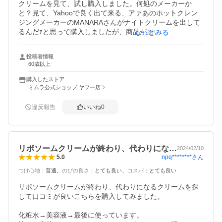
クリームを見て、試し購入しました。何処のメーカーか
と？見て、Yahooで良く出て来る、アァあのホットクレン
ジングメーカーのMANARAさんがナイトクリームを出して
るんだｧと思って購入しましたが、商品が届いて見るとMIM
もっとみる
URAとあり、何と勘違いしてました。早速、使用して見る
と翌朝、しっとり肌に、口コミにある通り付けた時は少し
投稿者情報
ベタつく感じですが、直ぐに肌に浸透して行く感じです。
60歳以上
今迄は他保湿クリームを使用後、美容液油分を足していま
したが、このクリーム1本だけで充分ですね。勘違い購入で
購入したストア
したが結果は良かったです。暫くは使用を続けてみます。
ミムラ公式ショップ ヤフー店
違反報告
いいね
0
リポソームクリームが終わり、代わりにな…
2024/02/10
npq********
さん
5.0
つけ心地
：
普通
のびの良さ
：
とても良い
コスパ
：
とても良い
リポソームクリームが終わり、代わりになるクリームを探
して口コミが良いこちらを購入してみました。

化粧水→美容液→最後に使っています。
