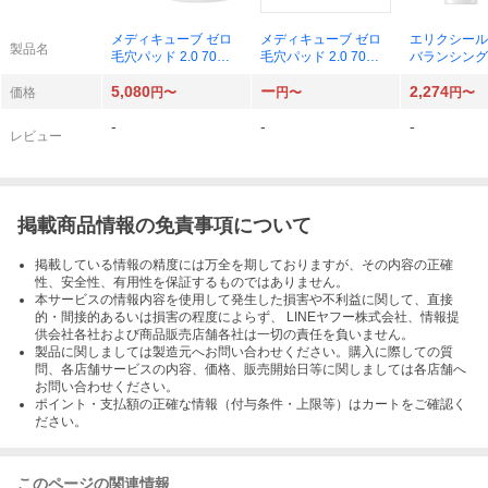
メディキューブ ゼロ
メディキューブ ゼロ
エリクシール
製品名
毛穴パッド 2.0 70枚
毛穴パッド 2.0 70枚
バランシング
入×2
入×1
みマスク 90g
5,080
ー
2,274
価格
円〜
円〜
円〜
-
-
-
レビュー
掲載商品情報の免責事項について
掲載している情報の精度には万全を期しておりますが、その内容の正確
性、安全性、有用性を保証するものではありません。
本サービスの情報内容を使用して発生した損害や不利益に関して、直接
的・間接的あるいは損害の程度によらず、 LINEヤフー株式会社、情報提
供会社各社および商品販売店舗各社は一切の責任を負いません。
製品に関しましては製造元へお問い合わせください。購入に際しての質
問、各店舗サービスの内容、価格、販売開始日等に関しましては各店舗へ
お問い合わせください。
ポイント・支払額の正確な情報（付与条件・上限等）はカートをご確認く
ださい。
このページの関連情報