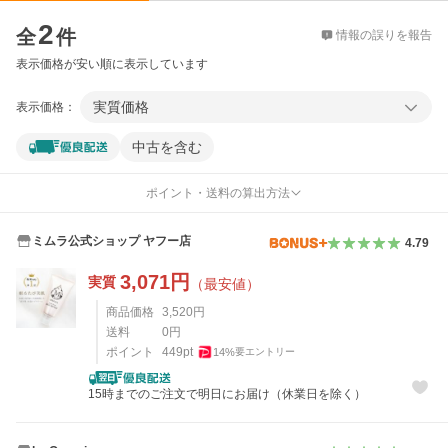
価格比較
2
全
件
情報の誤りを報告
表示価格が安い順に表示しています
実質価格
表示価格：
中古を含む
ポイント・送料の算出方法
ミムラ公式ショップ ヤフー店
4.79
3,071
円
実質
（最安値）
商品価格
3,520
円
送料
0
円
ポイント
449
pt
14
%
要エントリー
15時までのご注文で明日にお届け（休業日を除く）