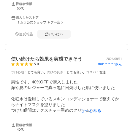
最初は良かったのですが、朝起きるとまぶたがブヨブヨに
投稿者情報
腫れるようになり、もしやと思い使用を中止すると腫れる
50代
事無くいつもに戻るので処分しました。肌が弱いので成分
の何かが合わないのだと思います。改めて化粧品の怖さを
購入したストア
知りました。
ミムラ公式ショップ ヤフー店
違反報告
いいね
22
使い続けたら効果を実感できそう
2024/09/11
dai********
さん
5.0
つけ心地
：
とても良い
のびの良さ
：
とても良い
コスパ
：
普通
男性です、40%OFFで購入しました

海や夏のレジャーで真っ黒に日焼けした肌に使いました

化粧水は愛用しているスキンコンディショナーで整えてか
らナイトマスクを塗りました

つけた瞬間はテクスチャー重めのクリームかと思いました
もっとみる
が、塗ってみたところ、肌の奥まで浸透するような肌が柔
らかくなる感じでべたつくこともなく就寝

投稿者情報
40代
ほのかに香るラベンダーがリラックスします
