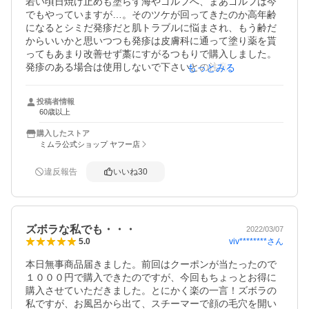
若い頃日焼け止めも塗らず海やゴルフへ、まあゴルフは今
でもやっていますが…。そのツケが回ってきたのか高年齢
になるとシミだ発疹だと肌トラブルに悩まされ、もう齢だ
からいいかと思いつつも発疹は皮膚科に通って塗り薬を貰
ってもあまり改善せず藁にすがるつもりで購入しました。
発疹のある場合は使用しないで下さいとの注意書きも理解
もっとみる
してのものなのでレビューも書きづらいのですが…。爺で
すが洗顔や保湿ローションなど色々半年くらい試している
投稿者情報
ので結構詳しくなってきました。顔の発疹は人間誰にでも
60歳以上
あるカビが原因らしいです。一晩寝て朝鏡を見ると何とな
く良いかどうか判るのですが、発疹のある人向きではない
購入したストア
ようです。
ミムラ公式ショップ ヤフー店
違反報告
いいね
30
ズボラな私でも・・・
2022/03/07
viv********
さん
5.0
本日無事商品届きました。前回はクーポンが当たったので
１０００円で購入できたのですが、今回もちょっとお得に
購入させていただきました。とにかく楽の一言！ズボラの
私ですが、お風呂から出て、スチーマーで顔の毛穴を開い