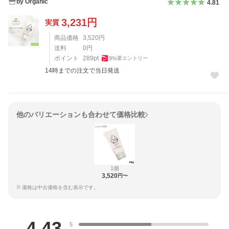
by Organic
4.81
3,231
円
実質
商品価格
3,520
円
送料
0
円
ポイント
289
pt
9
%
要エントリー
14時までの注文で当日発送
他のバリエーションも合わせて価格比較
1個
3,520
円〜
※ 価格は中古価格を含む表示です。
レビュー
4.43
5