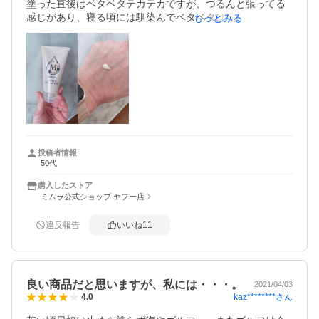
塗った直後はベタベタテカテカですが、つるんと張ってる
感じがあり、寝る頃には馴染んでベタベタは感じません。

もっとみる
翌朝はモチモチです！

嬉しくなり朝も使っていますが、量を夜より少なめにし
て、上か、SPF入りの下地使用しています。

特にメイクがヨレたりモロモロが出たりの問題ありませ
ん。

むしろメイクのりが良く、一日中潤ってくれているので、
今までデパコスのクリームを使っていましたが、お値段も
安くて十分満足です。

乾燥肌、年齢肌の私にはピッタリなクリームに出会えて最
高です！

投稿者情報
50代
発送が早いのも○

napo-cosme-10017083
購入したストア
ミムラ公式ショップ ヤフー店
違反報告
いいね
11
良い商品だと思いますが、私には・・・。
2021/04/03
kaz********
さん
4.0