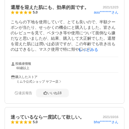
還暦を迎えた肌にも、効果的面です。
2021/12/23
auu********
さん
5.0
こちらの下地を使用していて、とても良いので、半額クー
ポンが当たり、せっかくの機会にと購入しました。皆さん
のレビューを見て、ベタつき等や使用について面倒なら嫌
だなと思いましたが、結果、購入して大正解でした。還暦
を迎えた肌には潤いは必須ですが、この年齢でも吹き出も
のはできるし、マスク使用で特に頬や口の周りは、いつも
もっとみる
荒れて何を使ったらいいか困り果てていました。ベタつく
のは嫌だし、吹き出ものには、ニキビパッチを貼ってか
投稿者情報
ら、乾燥の酷い目の周りや口元に、たっぷり使用するよう
60歳以上
にと説明書にありましたが、私は、薄くつけて翌日にすぐ
違いを実感出来ました。夜だけの使用ですが、本当にワン
購入したストア
トーン肌が明るくなり、ファンデーションのノリが良くな
ミムラ公式ショップ ヤフー店
り本当に買って良かったです。半額クーポンの期限がある
内に、2本リピート購入しました。これからも使い続けたい
違反報告
いいね
18
と思います。
迷っているなら一度試して欲しい。
2021/10/16
bha********
さん
5.0