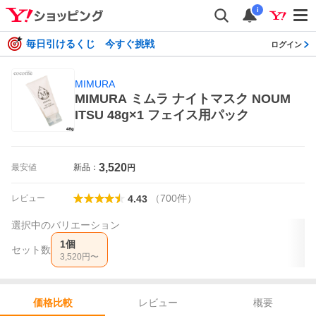
i
毎日引けるくじ 今すぐ挑戦
ログイン
MIMURA
MIMURA ミムラ ナイトマスク NOUM
ITSU 48g×1 フェイス用パック
3,520
最安値
新品：
円
（
700
件
）
レビュー
4.43
選択中のバリエーション
1個
セット数
3,520
円〜
レビュー
概要
価格比較