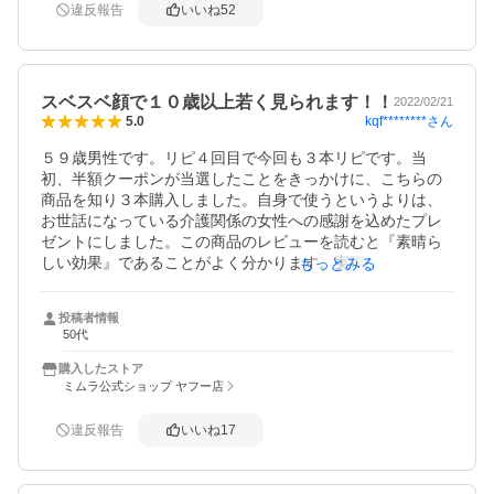
スリスリしてきて『気持ちいい！』と言って離れません。
違反報告
いいね
52
このナイトクリームを寝る前に塗ると翌朝はプルンプルン
のスベスベです。今回の３本は自分で使うつもりです。
スベスベ顔で１０歳以上若く見られます！！
2022/02/21
kqf********
さん
5.0
５９歳男性です。リピ４回目で今回も３本リピです。当
初、半額クーポンが当選したことをきっかけに、こちらの
商品を知り３本購入しました。自身で使うというよりは、
お世話になっている介護関係の女性への感謝を込めたプレ
ゼントにしました。この商品のレビューを読むと『素晴ら
しい効果』であることがよく分かります。実際に使って頂
もっとみる
いたところ、翌朝『モチモチ』・『プルプル』の肌に驚愕
したとの事で、とても喜んで頂きました。素敵なプレゼン
投稿者情報
トになり嬉しく思っていたのですが、１本自分で使ってみ
50代
ようかと使い始め半年になります。男性は肌のシワや張り
ツヤで年齢を見られますが、私は殆ど４０代前半に見られ
購入したストア
ます。特に顔のツヤはスベスベしていて７歳の孫が顔をス
ミムラ公式ショップ ヤフー店
リスリしてきて『気持ちいい！』と言って離れません。こ
のナイトクリームを寝る前に塗ると翌朝はプルンプルンの
違反報告
いいね
17
スベスベです。今回の３本も自分で使うつもりです。