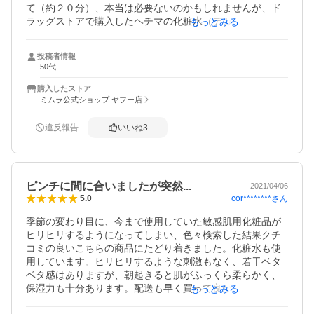
て（約２０分）、本当は必要ないのかもしれませんが、ド
ラッグストアで購入したヘチマの化粧水（デカいボトルで
もっとみる
お得！）でお肌を整えて、こちらのナイトクリームを塗れ
ば翌朝までお肌ムッチムチです。先月くらいまで暖房ガン
投稿者情報
ガン入れていたせいで乾燥肌でマスクでも頬が摩擦でかぶ
50代
れていたりしましたが、これを繰り返していたら乾燥肌と
さよなら出来ました。

購入したストア
※あくまで個人的感想ですが・・・
ミムラ公式ショップ ヤフー店
違反報告
いいね
3
ピンチに間に合いましたが突然...
2021/04/06
cor********
さん
5.0
季節の変わり目に、今まで使用していた敏感肌用化粧品が
ヒリヒリするようになってしまい、色々検索した結果クチ
コミの良いこちらの商品にたどり着きました。化粧水も使
用しています。ヒリヒリするような刺激もなく、若干ベタ
ベタ感はありますが、朝起きると肌がふっくら柔らかく、
保湿力も十分あります。配送も早く買って良かったです。

もっとみる
追記
