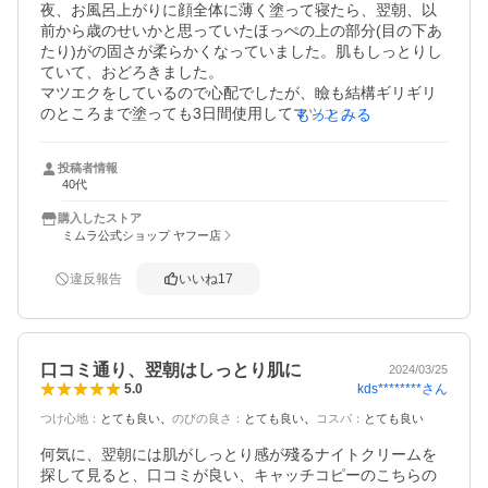
夜、お風呂上がりに顔全体に薄く塗って寝たら、翌朝、以
前から歳のせいかと思っていたほっぺの上の部分(目の下あ
たり)がの固さが柔らかくなっていました。肌もしっとりし
ていて、おどろきました。

マツエクをしているので心配でしたが、瞼も結構ギリギリ
のところまで塗っても3日間使用してマツエクが取れてしま
もっとみる
ったりもしていません。

高校生の娘にも勧めてみました。翌朝のしっとりさとほん
投稿者情報
のりラベンダーの香りが高評価でした。

40代
この冬はこれで乗り切ろうと思います。半額クーポンが使
えるうちにもう一本追加購入します。

購入したストア
ミムラ公式ショップ ヤフー店
追記

数ヶ月使っています。これ、真冬の乾燥に全く負けないで
違反報告
いいね
17
す。今まではどこかしらかさついていたのに、どこもカサ
カサしていないです。花粉症の季節もコレで乗り切れると
思います。
口コミ通り、翌朝はしっとり肌に
2024/03/25
kds********
さん
5.0
つけ心地
：
とても良い
のびの良さ
：
とても良い
コスパ
：
とても良い
何気に、翌朝には肌がしっとり感が殘るナイトクリームを
探して見ると、口コミが良い、キャッチコピーのこちらの