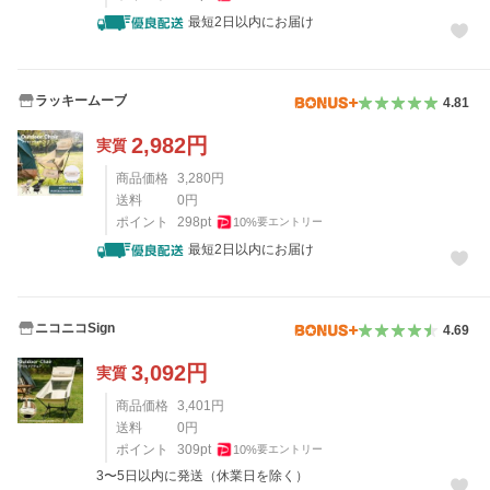
最短2日以内にお届け
ラッキームーブ
4.81
2,982
円
実質
商品価格
3,280
円
送料
0
円
ポイント
298
pt
10
%
要エントリー
最短2日以内にお届け
ニコニコSign
4.69
3,092
円
実質
商品価格
3,401
円
送料
0
円
ポイント
309
pt
10
%
要エントリー
3〜5日以内に発送（休業日を除く）