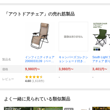
「
アウトドアチェア
」の売れ筋製品
インフィニティチェア
キャンパーズコレクシ
South Ligh
製品名
2000033139（ベージ
ョン シェード付きア
アチェア 折り
ュ）
ウトドアチェア SP-2
l-yz800 複
9,980
3,980
3,401
10 BK（ブラック）
価格
円〜
円〜
円〜
-
-
レビュー
4.60
(
1,618
件)
よく一緒に見られている類似製品