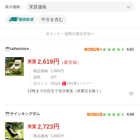
実質価格
表示価格：
中古を含む
ポイント・送料の算出方法
taiheistore
4.61
2,619
円
実質
（最安値）
商品価格
2,880
円
送料
0
円
ポイント
261
pt
10
%
要エントリー
12時までの注文で当日発送（休業日を除く）
サインキングダム
4.68
2,723
円
実質
商品価格
2,880
円