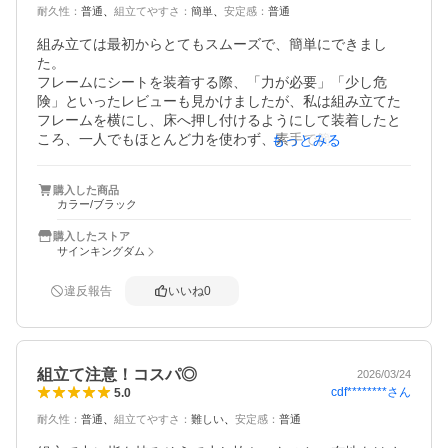
耐久性
：
普通
組立てやすさ
：
簡単
安定感
：
普通
組み立ては最初からとてもスムーズで、簡単にできまし
た。

フレームにシートを装着する際、「力が必要」「少し危
険」といったレビューも見かけましたが、私は組み立てた
フレームを横にし、床へ押し付けるようにして装着したと
ころ、一人でもほとんど力を使わず、素手で簡単に取り付
もっとみる
けることができました。

そのため、横倒しでのシート取り付け方法はかなりおすす
購入した商品
めです。

カラー/ブラック
この商品はレース観戦時の休憩用として購入しました。ハ
イバック仕様なので、しっかり体を預けられる点が非常に
購入したストア
ありがたいです。

サインキングダム
もちろん、長時間ずっと座り続ける用途には向かないかも
しれませんが、私の用途では十分満足しています。

違反報告
いいね
0
また、コンパクトかつ軽量なので、少し大きめのリュック
であれば妻の分と合わせて2脚をまとめて持ち運ぶことも可
能です。

総合的に見て価格以上の満足感があり、とても良い買い物
組立て注意！コスパ◎
2026/03/24
でした。すぐに2つ目も購入したいと思います。
cdf********
さん
5.0
耐久性
：
普通
組立てやすさ
：
難しい
安定感
：
普通