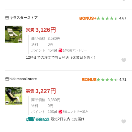
キラスターストア
4.67
3,126
円
実質
商品価格
3,580
円
送料
0
円
ポイント
454
pt
14
%
要エントリー
12時までの注文で当日発送（休業日を除く）
hidemasa1store
4.71
3,227
円
実質
商品価格
3,380
円
送料
0
円
ポイント
153
pt
5
%
エントリー済み
最短2日以内にお届け