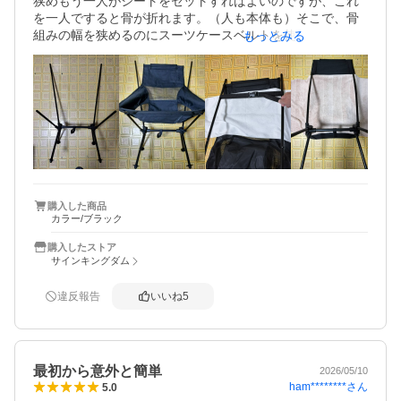
狭めもう一人がシートをセットすればよいのですが、これ
を一人ですると骨が折れます。（人も本体も）そこで、骨
組みの幅を狭めるのにスーツケースベルトを使います。骨
もっとみる
組み先端から10cmほどにベルトを掛けゆっくり絞っていき
ます。シートの幅に合えばシートをセットします。後は、
座面をセットすれば完成です。一人でも楽に組み立てられ
ます。バランスよく曲げないと折れたり根本が割れたりし
そうで心配です。屋外だけでなく屋内でも使用してます。
持ち運びは私の持っているデイバックにはぎりぎり入りま
したので、お茶やおやつ等と一緒にバックに入れて持って
いきます。私はキャンプはしないですがウォーキング時に
持ち歩き途中で休憩する時に使用します。家ではテレビを
見たりする時等に、不要の時はバックに片付ければ場所を
購入した商品
カラー/ブラック
取らないので良いです。
購入したストア
サインキングダム
違反報告
いいね
5
最初から意外と簡単
2026/05/10
ham********
さん
5.0