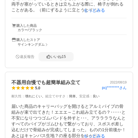
両手が塞がっているときは立ち上がる際に、椅子が倒れる
ことがある。（前にずるように立とうとするからいけない
もっとみる
んだけど）またハイバックなので、風が強めの日はパタッ
と後ろに倒れやすい面もあるので風向き考えて設置すれば
購入した商品
いいかなと。外の空気を吸うためにベランダで利用する目
カラー/ブラック
的なので充分。カップホルダーあったほうがいいか悩んだ
けど、座面が低いので無くても地面に直置きでも困らなか
購入したストア
った。子どもも座りたがるのでもう一脚追加購入しようと
サインキングダム
思う。
違反報告
いいね
15
不器用自慢でも超簡単組み立て
2022/08/19
pcj********
さん
5.0
耐久性
：
壊れにくい
組立てやすさ
：
簡単
安定感
：
良い
届いた商品のキャリーバッグを開けるとアルミパイプの骨
組みが束で出てきた！エエエ～これ組み立てるの？･････と
不安になりつつゴムバンドを外すと･･･、アララララなんと
すべてのパイプがゴムひもで繋がっており、スポスポ差し
込むだけで骨組みが完成してしまった。ものの1分前後か！
あとはキャンバス生地？の座る部分を４か所差し込んで完
もっとみる