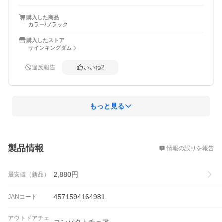
と値段の高いしっかりしたものを買った方がいいと思われ
ますが、多少安くてもいいなら十分かと
購入した商品
カラー/ブラック
購入したストア
サインキングダム
違反報告
いいね
2
もっと見る
概要
製品情報
情報の誤りを報告
2,880
円
最安値（新品）
4571594164981
JANコード
アウトドアチェ