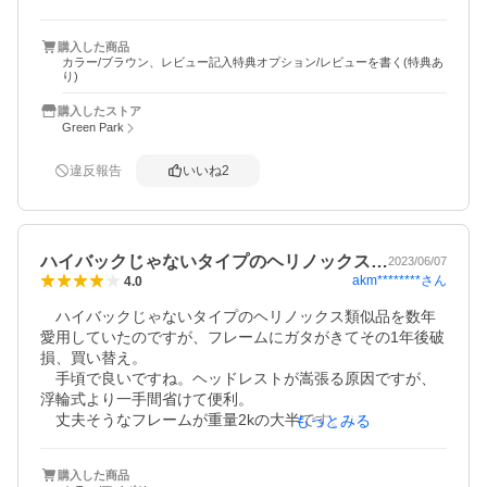
成。

軽いわ～・簡単やわ～・座り心地良いわ～・丈夫そうやわ
購入した商品
～。体重76kgの私が座っても安定している。

カラー/ブラウン、レビュー記入特典オプション/レビューを書く(特典あ
これは車へ常時積み込んでおけばあらゆる場面で活躍して
り)
くれそうです。

購入したストア
一つ難点はバックの傾斜角度がやや立ち気味で座って爆睡
Green Park
ができるかだけです。

この値段でこの商品クオリティーは絶対に買いですね。
違反報告
いいね
2
ハイバックじゃないタイプのヘリノックス…
2023/06/07
akm********
さん
4.0
　ハイバックじゃないタイプのヘリノックス類似品を数年
愛用していたのですが、フレームにガタがきてその1年後破
損、買い替え。

　手頃で良いですね。ヘッドレストが嵩張る原因ですが、
浮輪式より一手間省けて便利。

　丈夫そうなフレームが重量2kの大半です。ツーリングキ
もっとみる
ャンプ、自宅でのBBQ、オートキャンプ用を想定していま
したが、バイクには若干嵩張りすぎかな？前使っていたア
購入した商品
イテムは無理すれば一泊登山に持って行けましたが、正直