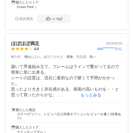
購入したストア
ております。
Green Park
違反報告
いいね
2
ほぼほぼ満足
2022/05/18
sus********
さん
4.0
耐久性
：
壊れにくい
組立てやすさ
：
簡単
安定感
：
良い
届いて早速組み立て。フレームはラインで繋がってるので
簡単に形に出来る。

シートの設置は、流石に最初なので硬くて手間がかかっ
た。

思ったより大きく存在感がある。座面の高いものを・・と
思って買ったからかな。

もっとみる
座り心地はまあまあ。背もたれは結構立ち気味。首パッド
や小物入れがあるのは良い。

購入した商品
シートのパイプ挿入口の型取りのため、しばらく完成形で
カラー/グリーン、レビュー記入特典オプション/レビューを書く(特典あ
放置。

り)
解体収納はまだやってないので、袋にストレス無く収納で
購入したストア
きるのか？そこも大事だよね。

サインキングダム