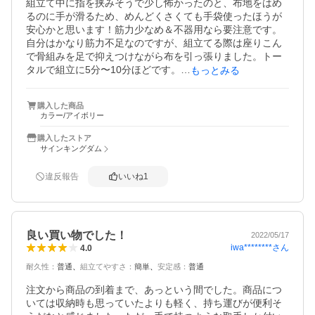
組立て中に指を挟みそうで少し怖かったのと、布地をはめ
るのに手が滑るため、めんどくさくても手袋使ったほうが
安心かと思います！筋力少なめ＆不器用なら要注意です。

自分はかなり筋力不足なのですが、組立てる際は座りこん
で骨組みを足で抑えつけながら布を引っ張りました。トー
タルで組立に5分〜10分ほどです。

もっとみる
慣れたら短縮できると思いますし、何度も使ってたら布も
伸びそうではあります。商品ごとに個体差もあるかもしれ
購入した商品
ません。

カラー/アイボリー
座り心地は◎ですが、女性向きのサイズだろうなぁ…とは
思います。勢いよく立つとたまに倒れますが、平地であれ
購入したストア
ば普通にゆっくり立ち上がれ大丈夫です！（私はアウトド
サインキングダム
アでなく、主にベランピング目的で購入しました。）

身長160cm平均体重くらいの方なら全身をあずけても全然
違反報告
いいね
1
平気だと思うので購入をおすすめします。頭まで支えてく
れるチェアがこの価格で買えるのは本当に感謝です。
良い買い物でした！
2022/05/17
iwa********
さん
4.0
耐久性
：
普通
組立てやすさ
：
簡単
安定感
：
普通
注文から商品の到着まで、あっという間でした。商品につ
いては収納時も思っていたよりも軽く、持ち運びが便利そ