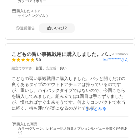
カラー/アイボリー
コイツは無理です(主観)。

　収納スペースがフレームに通したキャリングバックだけ
購入したストア
というのもイマイチ。純粋にハイバックに価値を見出せる
サインキングダム
人のみ、評価が上がりそうな一品でした。

違反報告
いいね
12
　商品はすぐ届きまして感謝しております。

こどもの習い事観戦用に購入しました。パ…
2022/04/27
kei********
さん
5.0
組立てやすさ
：
普通
安定感
：
良い
こどもの習い事観戦用に購入しました。パッと開くだけの
良くあるタイプのアウトドアチェアは持っているのです
が、重いし、ハイバックタイプではないので、今回こちら
を購入してみました。組み立ては1回目は手こずりました
が、慣れればすぐ出来そうです。何よりコンパクトで本当
に軽く、持ち運びが楽になるのがとても嬉しいです。落ち
もっとみる
着いたグリーンで作りもしっかりしています。届いてから
ひとまず家の中に置いていますが、家族が喜んで使ってお
購入した商品
ります。それ以外にもこれからの季節、ウッドデッキに出
カラー/グリーン、レビュー記入特典オプション/レビューを書く(特典あ
しておやつを食べたり本を読んだりと、ゆったり座れるの
り)
で、いろいろな事に使えそうで楽しみです。とても満足し