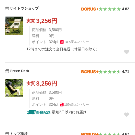
サイトウショップ
4.82
3,256
円
実質
商品価格
3,580
円
送料
0
円
ポイント
324
pt
10
%
要エントリー
12時までの注文で当日発送（休業日を除く）
Green Park
4.71
3,256
円
実質
商品価格
3,580
円
送料
0
円
ポイント
324
pt
10
%
要エントリー
最短2日以内にお届け
トップ看板
4.67