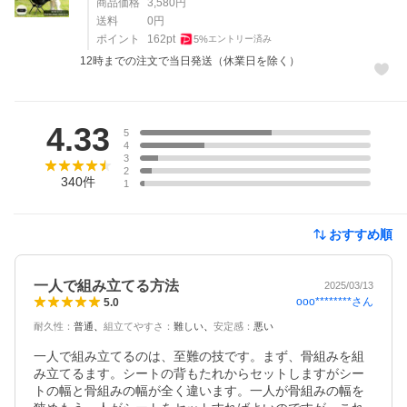
商品価格
3,580
円
送料
0
円
ポイント
162
pt
5
%
エントリー済み
12時までの注文で当日発送（休業日を除く）
レビュー
4.33
5
4
3
2
340
件
1
おすすめ順
一人で組み立てる方法
2025/03/13
ooo********
さん
5.0
耐久性
：
普通
組立てやすさ
：
難しい
安定感
：
悪い
一人で組み立てるのは、至難の技です。まず、骨組みを組
み立てるます。シートの背もたれからセットしますがシー
トの幅と骨組みの幅が全く違います。一人が骨組みの幅を