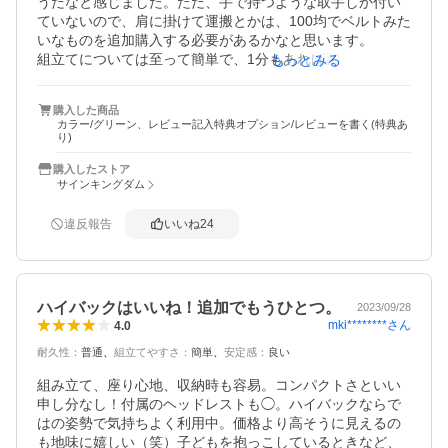
うだなと感じました。ただ、手で持つような取手しか付い
ていないので、肩に掛けて運搬とかは、100均でベルトみた
いなものを追加購入する必要があるかなと思います。

組立てについては至って簡単で、1分もあれば直ぐ組立てで
もっとみる
きました。当方体重80kgですが、自宅のリビングで試し使
用した感じだと安定感はまぁまぁと言った感じで、砂場や
購入した商品
芝生だとどうかなぁ？と言う印象でした。

カラー/グリーン、レビュー記入特典オプション/レビューを書く(特典あ
全体的には、値段の割にはしっかりとしているなという印
り)
象で良い買い物をしたなと感じています。

購入したストア
気になるのは、骨組みを連結しているゴム紐がどれくらい
サインキングダム
耐久力があるのか？出来れば、2〜3年使えたら良いなぁと
期待しています。

違反報告
いいね
24
これからどんどん使っていきたいと思います！
ハイバックはいいね！追加でもうひとつ。
2023/09/28
mki********
さん
4.0
耐久性
：
普通
組立てやすさ
：
簡単
安定感
：
良い
組み立て、座り心地、収納時も容易。コンパクトさといい
申し分なし！付属のヘッドレストも◯。ハイバックならで
はの姿勢で気持ちよく利用中。価格より高そうに見えるの
も地味に嬉しい（笑）子どもを抱っこしているときなど、