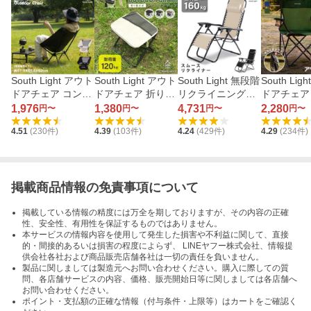
South Light アウト
South Light アウト
South Light 無段階
South Lig
ドアチェア コンパ
ドアチェア 折り畳
リクライニングチ
ドアチェア
クトローチェア sl-
み式 sl-yz27
ェア 折り畳み式 sl
み式 sl-yz8
1,976
1,380
4,731
2,280
円〜
円〜
円〜
円〜
yz65
-yz1070
4.51
(
230
件)
4.39
(
103
件)
4.24
(
429
件)
4.29
(
234
件)
掲載商品情報の免責事項について
掲載している情報の精度には万全を期しておりますが、その内容の正確
性、安全性、有用性を保証するものではありません。
本サービスの情報内容を使用して発生した損害や不利益に関して、直接
的・間接的あるいは損害の程度によらず、 LINEヤフー株式会社、情報提
供会社各社および商品販売店舗各社は一切の責任を負いません。
製品に関しましては製造元へお問い合わせください。購入に際しての質
問、各店舗サービスの内容、価格、販売開始日等に関しましては各店舗へ
お問い合わせください。
ポイント・支払額の正確な情報（付与条件・上限等）はカートをご確認く