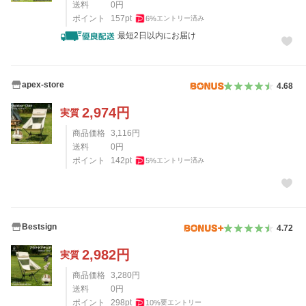
送料
0
円
ポイント
157
pt
6
%
エントリー済み
最短2日以内にお届け
apex-store
4.68
2,974
円
実質
商品価格
3,116
円
送料
0
円
ポイント
142
pt
5
%
エントリー済み
Bestsign
4.72
2,982
円
実質
商品価格
3,280
円
送料
0
円
ポイント
298
pt
10
%
要エントリー