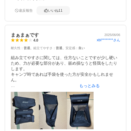
追記　解体収納もけっこう楽に出来る。　収納袋も普通に
違反報告
いいね
11
収納できる大きさです。

袋に持ち手があるのがとても良い。　
まぁまぁです
2025/06/06
xbl********
さん
4.0
耐久性
：
普通
組立てやすさ
：
普通
安定感
：
良い
組み立てやすさに関しては、仕方ないことですが少し硬い
ため、力が必要な部分があり、嵌め損なうと怪我をしたり
します。

キャンプ時であれば手袋を使った方が安全かもしれませ
ん。

もっとみる
耐久性に関しては概ね問題ないと思われますが、何回かの
使用後に地面と設置する部分にヒビが入っていました。

いささか不安要素のある点です

安定感は問題ないと思われます

総評すれば、値段相応といった感じです。

もっと頑丈で多機能なものを求められるのであれば、もっ