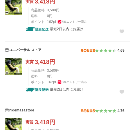
3,418
円
実質
商品価格
3,580
円
送料
0
円
ポイント
162
pt
5
%
エントリー済み
最短2日以内にお届け
ユニバーサル ストア
4.69
3,418
円
実質
商品価格
3,580
円
送料
0
円
ポイント
162
pt
5
%
エントリー済み
最短2日以内にお届け
hidemasastore
4.76
3,418
円
実質