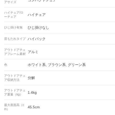
コンパクトチェア
アサイズ
ハイチェア/ロ
ハイチェア
ーチェア
ひじ掛けなし
ひじ掛け有無
ハイバック
背もたれタイプ
アウトドアチェ
アルミ
アフレーム素材
ホワイト系, ブラウン系, グリーン系
色
アウトドアチェ
分解
ア収納方法
アウトドアチェ
1.4kg
ア重量（kg）
最大座面高（c
45.5cm
m）