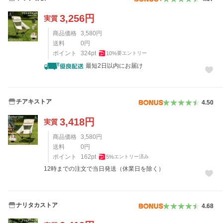
3,256
円
実質
商品価格
3,580
円
送料
0
円
ポイント
324
pt
10
%
要エントリー
最短2日以内にお届け
チアキストア
4.50
3,418
円
実質
商品価格
3,580
円
送料
0
円
ポイント
162
pt
5
%
エントリー済み
12時までの注文で当日発送（休業日を除く）
ナリタカストア
4.68