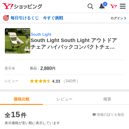
i
毎日引けるくじ 今すぐ挑戦
ログイン
South Light
South Light South Light アウトドア
チェア ハイバックコンパクトチェア s
l-yz57 アウトドアチェア
2,880
最安値
新品：
円
（
340
件
）
レビュー
4.33
レビュー
概要
価格比較
価格比較
15
全
件
情報の誤りを報告
表示価格が安い順に表示しています