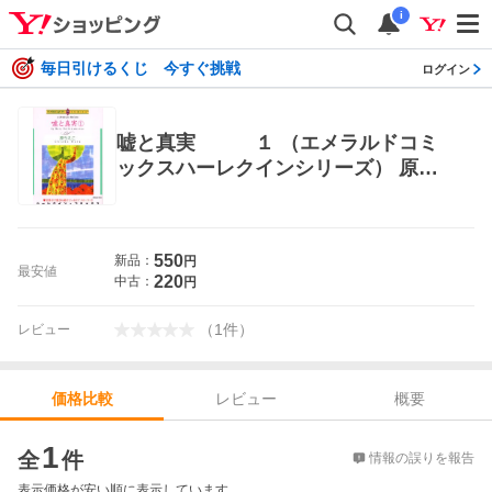
i
毎日引けるくじ 今すぐ挑戦
ログイン
嘘と真実 １ （エメラルドコミ
ックスハーレクインシリーズ） 原
ちえこ 画 宙出版 エメラルドコミッ
クス
550
新品：
円
最安値
220
中古：
円
（
1
件
）
レビュー
レビュー
概要
価格比較
価格比較
1
全
件
情報の誤りを報告
表示価格が安い順に表示しています