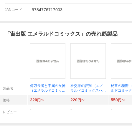
9784776717003
JANコード
「
宙出版 エメラルドコミックス
」の売れ筋製品
億万長者と不屈の女神
社交界の評判 （エメ
秘書の秘密 
製品名
（エメラルドコミック
ラルドコミックスハー
ルドコミック
スハーモニィコミック
レクインコミック）
クインシリー
220
220
550
ス） 小越 なつえ
原 ちえこ 画
城 和実 画
価格
円〜
円〜
円〜
著
-
-
-
レビュー