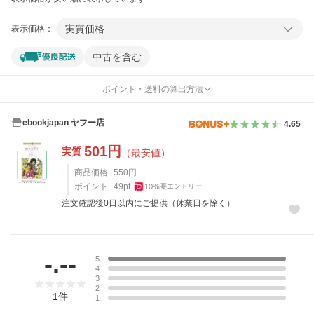
実質価格
表示価格：
中古を含む
ポイント・送料の算出方法
ebookjapan ヤフー店
4.65
501
円
実質
（最安値）
商品価格
550
円
ポイント
49
pt
10
%
要エントリー
注文確認後0日以内にご提供（休業日を除く）
レビュー
-.--
5
4
3
2
1
件
1