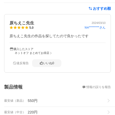
おすすめ順
原ちえこ先生
2024/03/10
lon********
さん
5.0
原ちえこ先生の作品を探してたので良かったです
購入したストア
ネットオフ まとめてお得店
違反報告
いいね
0
概要
製品情報
情報の誤りを報告
550
円
最安値（新品）
220
円
最安値（中古）