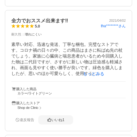
全力でおススメ出来ます‼
2021/04/02
tha********
さん
5.0
耐久性
：
壊れにくい
素早い対応、迅速な発送、丁寧な梱包。完璧なストアで
す。コロナ禍の日々の中、この商品はまさに転ばぬ先の杖
でしょう。家族に心臓病と喘息患者がいるため今回購入し
た物は二代目ですが、さすがに新しい物は圧迫感も軽減さ
れ、画面も見やすく使い勝手が良いです。緑色を購入しま
したが、思いのほか可愛らしく、使用するにあたって気が
もっとみる
滅入りません。これは正確な測定を期待する上でも大きい
ことです。価格も病院で買わされる他商品より数千円安
購入した商品
い。迷ったらこれ！購入を検討中の方には、是非ともおス
カラー/ライトグリーン
スメしたいです。
購入したストア
Shop de Clinic
違反報告
いいね
1