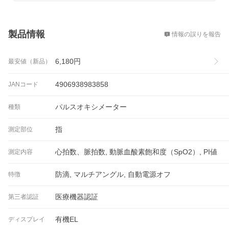
概要
製品情報
情報の誤りを報告
6,180
円
最安値（新品）
4906938983858
JANコード
パルスオキシメーター
種類
指
測定部位
心拍数、脈拍数, 動脈血酸素飽和度（SpO2）, PI値
測定内容
防滴, マルチアングル, 自動電源オフ
特徴
医療機器認証
第三者認証
有機EL
ディスプレイ