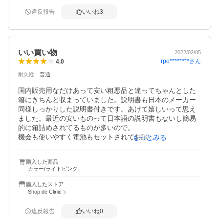
違反報告
いいね
3
いい買い物
2022/02/05
rpo********
さん
4.0
耐久性
：
普通
国内販売用なだけあって安い粗悪品と違ってちゃんとした
箱にきちんと収まっていました。説明書も日本のメーカー
同様しっかりした説明書付きです。あけて嬉しいって思え
ました。最近の安いものって日本語の説明書もないし簡易
的に箱詰めされてるものが多いので。

機会も使いやすく電池もセットされてお試し用のマンガン
もっとみる
じゃなくちゃんとアルカリ電池が入っていたのもよかった
です。

購入した商品
コロナが長引く世の中なので家族の数値を把握できるよう
カラー/ライトピンク
に購入しましたがいい製品買えてよかったと思う。

耐性に関して不明ですが期待したい
購入したストア
Shop de Clinic
違反報告
いいね
0