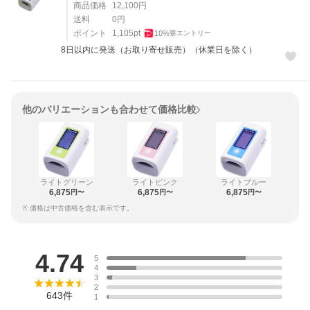
商品価格
12,100
円
送料
0
円
ポイント
1,105
pt
10
%
要エントリー
8日以内に発送（お取り寄せ販売）（休業日を除く）
他のバリエーションも合わせて価格比較
ライトグリーン
ライトピンク
ライトブルー
6,875
6,875
6,875
円〜
円〜
円〜
※ 価格は中古価格を含む表示です。
レビュー
4.74
5
4
3
2
643
件
1