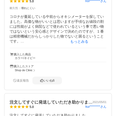
nor********
さん
5.0
耐久性
：
壊れにくい
コロナが蔓延している中前からオキシメーターを探してい
ました。高価な物がいいとは思いますが手頃なお値段の割
には性能がよく病院などで使われているという事で悪い物
ではないという安心感とデザインで決めたのですが、１番
は精密機械だからしっかりした物でないと困るということ
です。

もっとみる
主人が間質性肺炎と診断されてからオキシメーターがあれ
ばちょっと家での身体の様子を日々管理できることもあっ
購入した商品
て

カラー/ネイビー
今回購入したダイキンのオキシメーターは長くお付き合い
できそうです。

購入したストア
はじめはこの商品を使っていた姉から教えてもらっていた
Shop de Clinic
事も買うきっかけになりました。
違反報告
いいね
6
注文してすぐに発送していただき助かりま…
2021/05/01
kur********
さん
5.0
注文してすぐに発送していただき助かりました。
