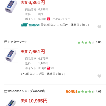
6,361
円
実質
商品価格
6,998
円
送料
0
円
ポイント
637
pt
10
%
要エントリー
最短2日以内にお届け（休業日を除く）
ドクターマート
3.83
7,661
円
実質
商品価格
6,875
円
送料
1,100
円
ポイント
314
pt
5
%
1〜3日以内に発送（休業日を除く）
wel-senseショップYahoo!店
4.66
10,995
円
実質