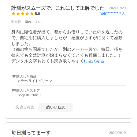
計測がスムーズで、これにして正解でした
2021/07/29
nob********
さん
5.0
耐久性
：
壊れにくい
身内に陽性者が出て、都からお借りしていたのを返したの
で、自宅用に購入しましたが、感度がさすがに良くて感動
しました。

（都の物も国産でしたが、別のメーカー製で、毎日、指を
挟んでも全然計測が始まらなくてとても難儀しました。）

デジタル文字もとても読み取りやすく、とても快適に重宝
もっとみる
しています。

別の住所の家族にも送ろうかなと思うくらい良いです。

購入した商品
カラー/ライトグリーン
ネットには値段の安い物がほかにもありましたが、やはり
これにして正解でした。ダイキンさんは空調メーカーで有
購入したストア
名ですが、やはり独自の技術が確立している会社さんが出
Shop de Clinic
す品物というのは、信頼できる品質なのだなと思いまし
た。
違反報告
いいね
10
毎日測ってまーす
2022/09/19