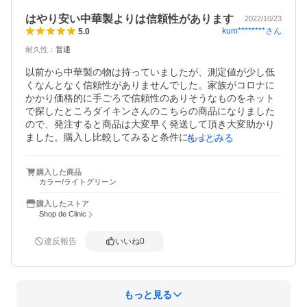
はやり安い中華製よりは信頼性があります
2022/10/23
kum********
さん
5.0
耐久性
：
普通
以前から中華製の物は持っていましたが、測定値が少し低
くなんとなく信頼性がありませんでした。家族がコロナに
かかり価格的に手ごろで信頼性のありそうなものをネット
で探したところダイキンさんのこちらの商品になりました
ので、発注すると商品は大変早く発送して頂き大変助かり
ました。購入し比較してみると条件にもよりますが、平均
もっとみる
的に中華製より+１～２程度高く出ますので信頼のおけるも
のだと思います、しかも測定時間が早い。コロナの症状管
購入した商品
理も無事に終わり、現在は高所登山の酸欠管理に利用して
カラー/ライトグリーン
います。
購入したストア
Shop de Clinic
違反報告
いいね
0
もっと見る