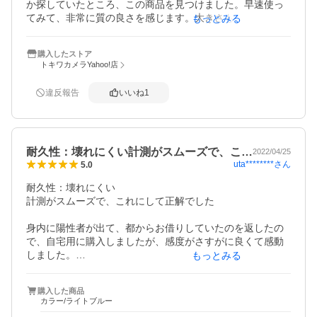
か探していたところ、この商品を見つけました。早速使っ
てみて、非常に質の良さを感じます。大きさも丁度良く、
もっとみる
耐久性も有りそうです。ストラップがついているので、外
出時にも首にかけて出かける事が出来ます。詳しい説明書
購入したストア
もついているので、すぐに使う事が出来ました。デザイン
トキワカメラYahoo!店
もオシャレで、言う事なし。オススメの商品です。
違反報告
いいね
1
耐久性：壊れにくい計測がスムーズで、こ…
2022/04/25
uta********
さん
5.0
耐久性：壊れにくい

計測がスムーズで、これにして正解でした

身内に陽性者が出て、都からお借りしていたのを返したの
で、自宅用に購入しましたが、感度がさすがに良くて感動
しました。

もっとみる
デジタル文字もとても読み取りやすく、とても快適に重宝
購入した商品
しています。

カラー/ライトブルー
別の住所の家族にも送ろうかなと思うくらい良いです。
