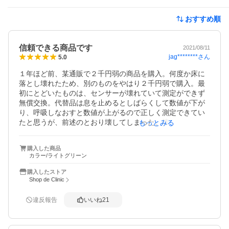
おすすめ順
信頼できる商品です
2021/08/11
jag********
さん
5.0
１年ほど前、某通販で２千円弱の商品を購入。何度か床に
落とし壊れたため、別のものをやはり２千円弱で購入。最
初にとどいたものは、センサーが壊れていて測定ができず
無償交換。代替品は息を止めるとしばらくして数値が下が
り、呼吸しなおすと数値が上がるので正しく測定できてい
たと思うが、前述のとおり壊してしまった。壊れて買いな
もっとみる
おした別の商品は、息を止めても数値が変化しないので信
ぴょう性に疑問。そこで今回日本のメーカーのものを購入
購入した商品
した。こちらは息を止めるときちんと数値が変化するので
カラー/ライトグリーン
正しいと思われる。また、今までのものと違い、電池と分
厚い日本語のマニュアルが付属していて、いかにも日本メ
購入したストア
ーカー品という感じで安心感があります。
Shop de Clinic
違反報告
いいね
21