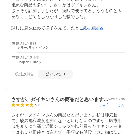
粗悪な商品も多い中、さすがはダイキンさん。

さっそく計測しましたが、病院で使ってるようなものと大
差なく、とてもしっかりした物でした。

試しに息を止めて様子を見ていたところ、酸素濃度がグン
もっとみる
グン下がり始めたので正確に動いてそうです。

色々なレビューを見て、値段も考えてダイキンにしました
購入した商品
が、本当に購入して良かったです。

カラー/ライトピンク
コロナがあり、まさか自宅で使う用に買う日が来るとは思
購入したストア
いませんでした。

Shop de Clinic
他店のように需要が増えても値段を上げるようなことはせ
ず、是非このまま良いお店のままでいてください。
違反報告
いいね
10
さすが、ダイキンさんの商品だと思います…
2021/07/30
jiw********
さん
5.0
さすが、ダイキンさんの商品だと思います。私は肺気腫
で、酸素飽和濃度を測らないといけないのですが、医療用
はあまりにも高く通販ショップで以前買ったオキシメータ
ーはあまり正確とは言えず、手頃なお値段で良い物はない