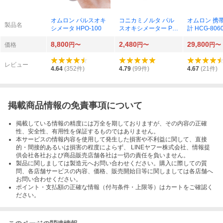
オムロン パルスオキ
コニカミノルタ パル
オムロン 携
製品名
シメータ HPO-100
スオキシメーター PU
計 HCG-8060
LSOX-Lite （レモンイ
8,800
2,480
29,800
エロー）
価格
円〜
円〜
円〜
レビュー
4.64
(
352
件)
4.79
(
99
件)
4.67
(
21
件)
掲載商品情報の免責事項について
掲載している情報の精度には万全を期しておりますが、その内容の正確
性、安全性、有用性を保証するものではありません。
本サービスの情報内容を使用して発生した損害や不利益に関して、直接
的・間接的あるいは損害の程度によらず、 LINEヤフー株式会社、情報提
供会社各社および商品販売店舗各社は一切の責任を負いません。
製品に関しましては製造元へお問い合わせください。購入に際しての質
問、各店舗サービスの内容、価格、販売開始日等に関しましては各店舗へ
お問い合わせください。
ポイント・支払額の正確な情報（付与条件・上限等）はカートをご確認く
ださい。