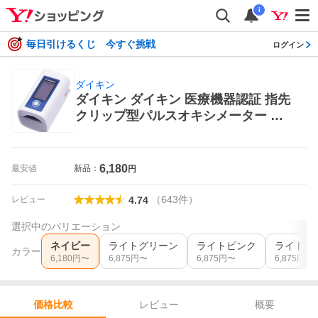
i
毎日引けるくじ 今すぐ挑戦
ログイン
ダイキン
ダイキン ダイキン 医療機器認証 指先
クリップ型パルスオキシメーター ラ
イトテックDP1 DP1-PRD-004 （ネイ
ビー） 心拍計
6,180
最安値
新品：
円
（
643
件
）
レビュー
4.74
選択中のバリエーション
ネイビー
ライトグリーン
ライトピンク
ライトブ
カラー
6,180
円〜
6,875
円〜
6,875
円〜
6,875
円〜
レビュー
概要
価格比較