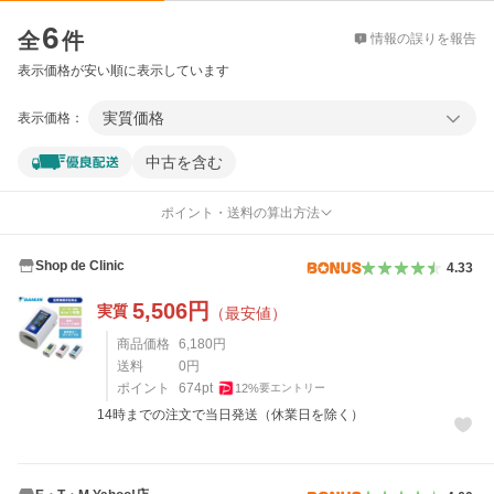
価格比較
6
全
件
情報の誤りを報告
表示価格が安い順に表示しています
実質価格
表示価格：
中古を含む
ポイント・送料の算出方法
Shop de Clinic
4.33
5,506
円
実質
（最安値）
商品価格
6,180
円
送料
0
円
ポイント
674
pt
12
%
要エントリー
14時までの注文で当日発送（休業日を除く）