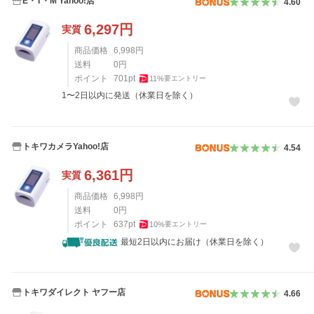
E・T・M Yahoo!店
4.60
6,297
円
実質
商品価格
6,998
円
送料
0
円
ポイント
701
pt
11
%
要エントリー
1〜2日以内に発送（休業日を除く）
トキワカメラYahoo!店
4.54
6,361
円
実質
商品価格
6,998
円
送料
0
円
ポイント
637
pt
10
%
要エントリー
最短2日以内にお届け（休業日を除く）
トキワダイレクト ヤフー店
4.66