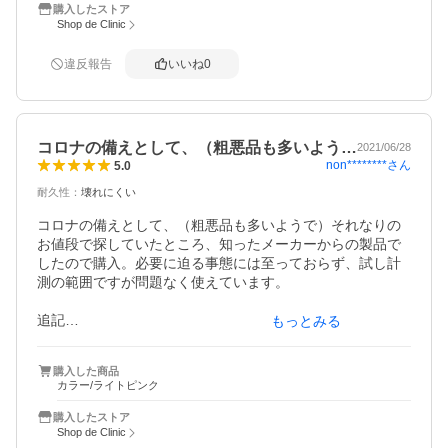
購入したストア
ネットには値段の安い物がほかにもありましたが、やはり
Shop de Clinic
これにして正解でした。ダイキンさんは空調メーカーで有
名ですが、やはり独自の技術が確立している会社さんが出
違反報告
いいね
0
す品物というのは、信頼できる品質なのだなと思いまし
た。

コロナの備えとして、（粗悪品も多いよう…
2021/06/28
non********
さん
5.0
耐久性
：
壊れにくい
コロナの備えとして、（粗悪品も多いようで）それなりの
お値段で探していたところ、知ったメーカーからの製品で
したので購入。必要に迫る事態には至っておらず、試し計
測の範囲ですが問題なく使えています。

追記

もっとみる
使用する事態に陥り、1日何度も計測することに。行政から
の支給が追い付いてないような時期でしたので本当にあっ
購入した商品
て助かりました。不安な中、正常値を確認するだけでも心
カラー/ライトピンク
が落ち着かせてくれますし、お守りぐらいの気持ちで購入
しましたが、それ以上の存在になってくれました。お値段
購入したストア
はしても必要なお買い物でした。
Shop de Clinic