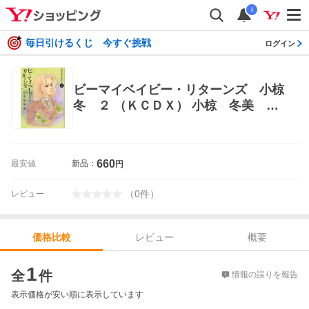
i
毎日引けるくじ 今すぐ挑戦
ログイン
ビーマイベイビー・リターンズ 小椋
冬 ２ （ＫＣＤＸ） 小椋 冬美 著
レディース向け講談社 コミックスデ
ラックス
660
最安値
新品：
円
（
0
件
）
レビュー
レビュー
概要
価格比較
価格比較
1
全
件
情報の誤りを報告
表示価格が安い順に表示しています