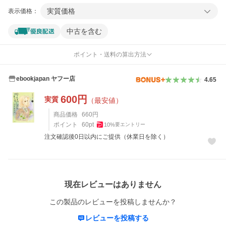
実質価格
表示価格：
中古を含む
ポイント・送料の算出方法
ebookjapan ヤフー店
4.65
600
円
実質
（最安値）
商品価格
660
円
ポイント
60
pt
10
%
要エントリー
注文確認後0日以内にご提供（休業日を除く）
レビュー
現在レビューはありません
この製品のレビューを投稿しませんか？
レビューを投稿する