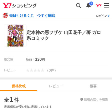
i
毎日引けるくじ 今すぐ挑戦
ログイン
定本神の悪フザケ 山田花子／著 ガロ
系コミック
330
最安値
新品：
円
（
0
件
）
レビュー
レビュー
概要
価格比較
価格比較
1
全
件
情報の誤りを報告
表示価格が安い順に表示しています