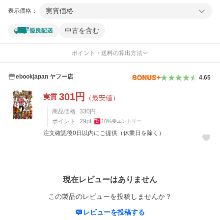
実質価格
表示価格：
中古を含む
ポイント・送料の算出方法
ebookjapan ヤフー店
4.65
301
円
実質
（最安値）
商品価格
330
円
ポイント
29
pt
10
%
要エントリー
注文確認後0日以内にご提供（休業日を除く）
レビュー
現在レビューはありません
この製品のレビューを投稿しませんか？
レビューを投稿する