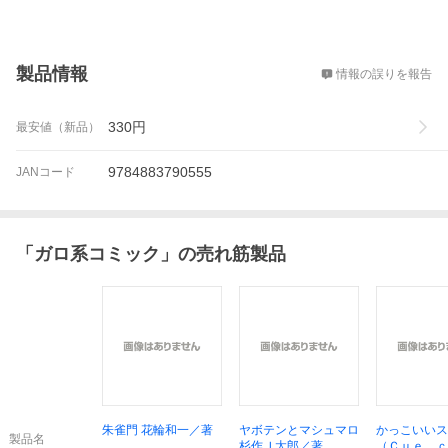
概要
製品情報
情報の誤りを報告
330
円
最安値（新品）
9784883790555
JANコード
「
ガロ系コミック
」の売れ筋製品
朱雀門 花輪和一／著
ヤボテンとマシュマロ
かっこいいス
製品名
杉作Ｊ太郎／著
（Ｃｕｅ ｃ