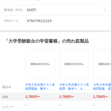
569
円
最安値（中古）
9784796111119
JANコード
「
大学受験駿台の学習書籍
」の売れ筋製品
大学入学共通テスト実
大学入学共通テスト実
大学入学共通
製品名
戦問題集 数学Ⅰ，Ａ
戦問 数学Ⅱ，Ｂ，Ｃ
戦問題集 英
（’２７ 駿台大学入
（’２７ 駿台大学入
（’２７ 駿
1,760
1,760
1,760
試完全対策シリーズ）
試完全対策シリーズ）
試完全対策シ
価格
円〜
円〜
円〜
駿台文庫
駿台文庫
駿台文庫
-
-
-
レビュー