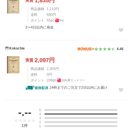
1,835
円
実質
商品価格
1,210
円
送料
680
円
ポイント
55
pt
5
%
2〜4日以内に発送
Kokochie
4.46
2,097
円
実質
商品価格
2,305
円
送料
0
円
ポイント
208
pt
10
%
要エントリー
24時までのご注文で2日以内にお届け
レビュー
-.--
5
4
3
2
1
件
1