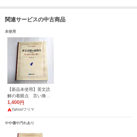
関連サービスの中古商品
未使用
【新品未使用】英文読
解の着眼点 言い換え
と対比で解く （駿台受
1,400
円
験シリーズ） （改訂
Yahoo!フリマ
版） 桜井博之／著 大学
入試
やや傷や汚れあり