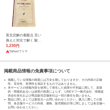
英文読解の着眼点 言い
換えと対比で解く 駿台
受験シリーズ 改訂版 桜
1,230
円
井博之 英語長文 英文解
Yahoo!フリマ
釈 リーディング 大学受
験 大学入試
掲載商品情報の免責事項について
掲載している情報の精度には万全を期しておりますが、その内容の正確
性、安全性、有用性を保証するものではありません。
本サービスの情報内容を使用して発生した損害や不利益に関して、直接
的・間接的あるいは損害の程度によらず、 LINEヤフー株式会社、情報提
供会社各社および商品販売店舗各社は一切の責任を負いません。
製品に関しましては製造元へお問い合わせください。購入に際しての質
問、各店舗サービスの内容、価格、販売開始日等に関しましては各店舗へ
お問い合わせください。