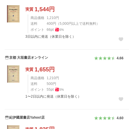
1,544
円
実質
商品価格
1,210
円
送料
400
円
（
5,000
円以上で送料無料）
ポイント
66
pt
6
%
3日以内に発送（休業日を除く）
京都 大垣書店オンライン
4.66
1,655
円
実質
商品価格
1,210
円
送料
500
円
ポイント
55
pt
5
%
1〜2日以内に発送（休業日を除く）
紀伊國屋書店Yahoo!店
4.60