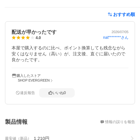
おすすめ順
配送が早かったです
2026/07/05
nat********
さん
4.0
本屋で購入するのに比べ、ポイント換算しても残念ながら
安くはなりません（高い）が、注文後、直ぐに届いたので
良かったです。
購入したストア
SHOP EVERGREEN
違反報告
いいね
0
概要
製品情報
情報の誤りを報告
1,210
円
最安値（新品）