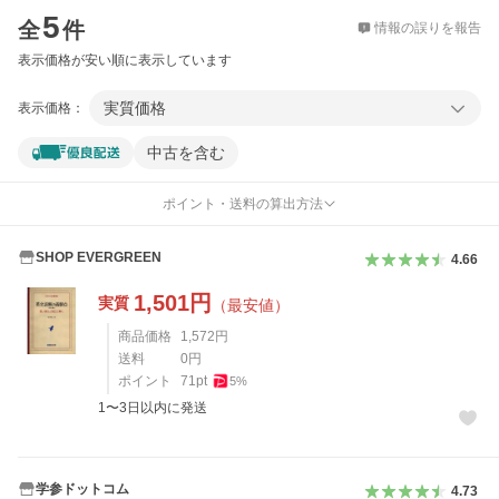
5
全
件
情報の誤りを報告
表示価格が安い順に表示しています
実質価格
表示価格：
中古を含む
ポイント・送料の算出方法
SHOP EVERGREEN
4.66
1,501
円
実質
（最安値）
商品価格
1,572
円
送料
0
円
ポイント
71
pt
5
%
1〜3日以内に発送
学参ドットコム
4.73