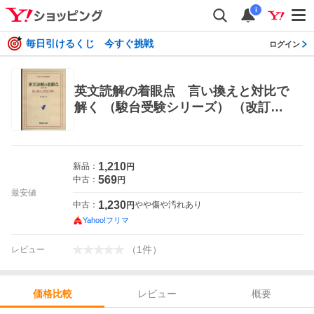
i
毎日引けるくじ 今すぐ挑戦
ログイン
英文読解の着眼点 言い換えと対比で
解く （駿台受験シリーズ） （改訂
版） 桜井博之／著 大学受験駿台の学
習書籍
1,210
新品：
円
569
中古：
円
最安値
1,230
中古：
やや傷や汚れあり
円
Yahoo!フリマ
（
1
件
）
レビュー
レビュー
概要
価格比較
価格比較