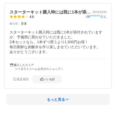
スターターキット購入時には既に1本が添…
2023/10/30
ztk********
さん
4.0
耐久性
：
普通
スターターキット購入時には既に1本が添付されています
が、予備用に買わせていただきました。

2本セットなら、1本ずつ買うより1,500円お得！

毎日新鮮な炭酸水を作り楽しませていただいています。

ありがとうございます。
購入したストア
ソーダストリーム公式ガスショップ
違反報告
いいね
0
もっと見る
概要