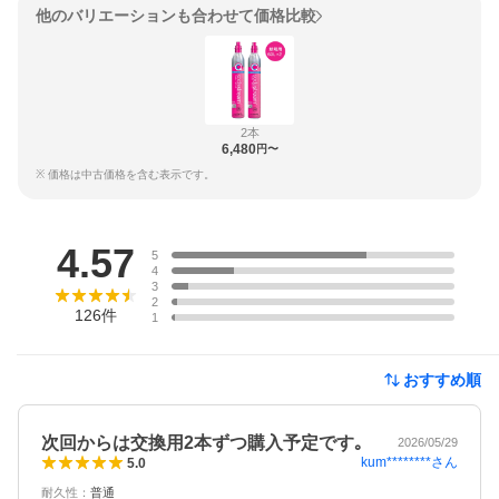
他のバリエーションも合わせて価格比較
2本
6,480
円〜
※ 価格は中古価格を含む表示です。
レビュー
4.57
5
4
3
2
126
件
1
おすすめ順
次回からは交換用2本ずつ購入予定です｡
2026/05/29
kum********
さん
5.0
耐久性
：
普通