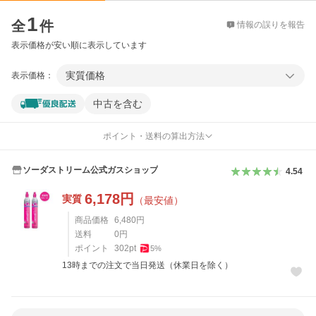
価格比較
1
全
件
情報の誤りを報告
表示価格が安い順に表示しています
実質価格
表示価格：
中古を含む
ポイント・送料の算出方法
ソーダストリーム公式ガスショップ
4.54
6,178
円
実質
（最安値）
商品価格
6,480
円
送料
0
円
ポイント
302
pt
5
%
13時までの注文で当日発送（休業日を除く）