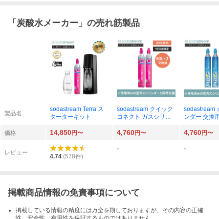
「
炭酸水メーカー
」の売れ筋製品
sodastream Terra ス
sodastream クイック
sodastrea
製品名
ターターキット
コネクト ガスシリン
ンダー 交換用 
ダー 交換用 60L SSG
本
14,850
4,760
4,760
9002×2本
価格
円〜
円〜
円〜
-
-
レビュー
4.74
(
578
件)
掲載商品情報の免責事項について
掲載している情報の精度には万全を期しておりますが、その内容の正確
性、安全性、有用性を保証するものではありません。