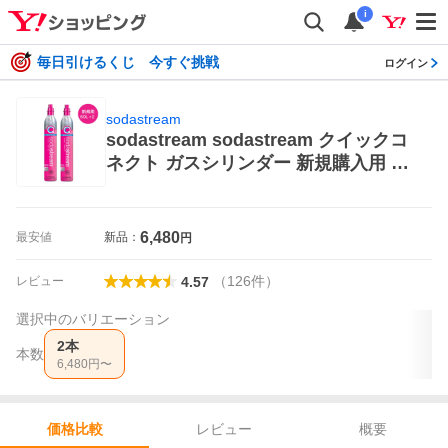
i
毎日引けるくじ 今すぐ挑戦
ログイン
sodastream
sodastream sodastream クイックコ
ネクト ガスシリンダー 新規購入用 60
L SSG9001×2本 炭酸水メーカー
6,480
最安値
新品：
円
（
126
件
）
レビュー
4.57
選択中のバリエーション
2本
本数
6,480
円〜
レビュー
概要
価格比較