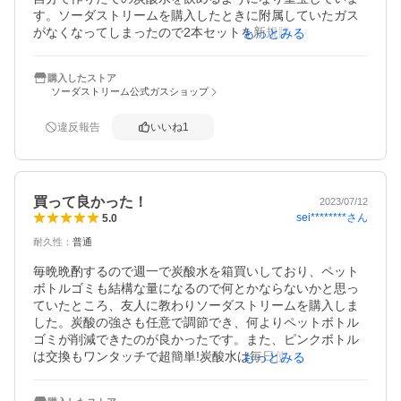
す。ソーダストリームを購入したときに附属していたガス
がなくなってしまったので2本セットを新規購入しました。
もっとみる
次回からはシリンダーで済みそうです。とても手軽です。
購入したストア
ソーダストリーム公式ガスショップ
違反報告
いいね
1
買って良かった！
2023/07/12
sei********
さん
5.0
耐久性
：
普通
毎晩晩酌するので週一で炭酸水を箱買いしており、ペット
ボトルゴミも結構な量になるので何とかならないかと思っ
ていたところ、友人に教わりソーダストリームを購入しま
した。炭酸の強さも任意で調節でき、何よりペットボトル
ゴミが削減できたのが良かったです。また、ピンクボトル
は交換もワンタッチで超簡単!炭酸水は毎日使うので本当に
もっとみる
重宝してます。

2022のベストバイでした。