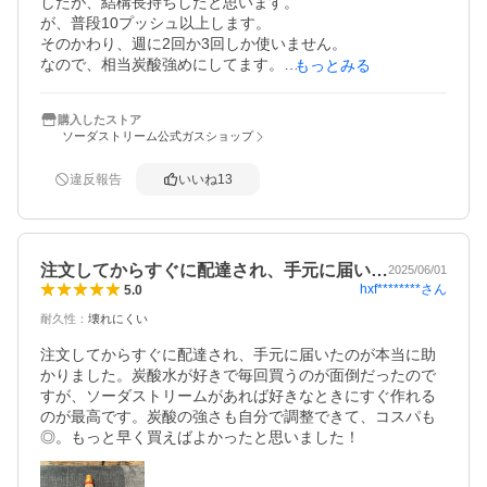
したが、結構長持ちしたと思います。

が、普段10プッシュ以上します。

そのかわり、週に2回か3回しか使いません。

なので、相当炭酸強めにしてます。

もっとみる
ありがとうございました。
購入したストア
ソーダストリーム公式ガスショップ
違反報告
いいね
13
注文してからすぐに配達され、手元に届い…
2025/06/01
hxf********
さん
5.0
耐久性
：
壊れにくい
注文してからすぐに配達され、手元に届いたのが本当に助
かりました。炭酸水が好きで毎回買うのが面倒だったので
すが、ソーダストリームがあれば好きなときにすぐ作れる
のが最高です。炭酸の強さも自分で調整できて、コスパも