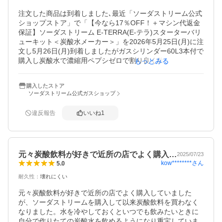
注文した商品は到着しました､最近「ソーダストリーム公式
ショップストア」で「【今なら17％OFF！＋マシン代返金
保証】ソーダストリーム E-TERRA(E-テラ)スターターバリ
ューキット＜炭酸水メーカー＞」を2026年5月25日(月)に注
文し5月26日(月)到着しましたがガスシリンダー60L3本付で
購入し炭酸水で濃縮用ペプシゼロで割り良く飲むのでガス
もっとみる
シリンダー60L1本も早く成るなるな！と思い「ソーダスト
リーム公式ガスショップ」ストアで「【新規用】ソーダス
購入したストア
トリーム クイックコネクト ガスシリンダー 60L 2本セット
ソーダストリーム公式ガスショップ
(新規購入用)」を2個セット4本を購入と「【新規用】ソー
ダストリーム クイックコネクト ガスシリンダー 60L 1本セ
違反報告
いいね
1
ット(新規購入用)」を購入しました､2本ずつ消費したら次
回は交換用で注文したいと思います｡
元々炭酸飲料が好きで近所の店でよく購入…
2025/07/23
kow********
さん
5.0
耐久性
：
壊れにくい
元々炭酸飲料が好きで近所の店でよく購入していました
が、ソーダストリームを購入して以来炭酸飲料を買わなく
なりました。水を冷やしておくといつでも飲みたいときに
自分で作りたての炭酸水を飲めるようになり重宝していま