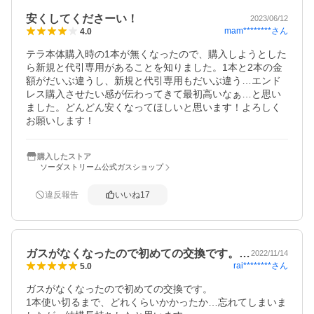
安くしてくださーい！
2023/06/12
mam********
さん
4.0
テラ本体購入時の1本が無くなったので、購入しようとした
ら新規と代引専用があることを知りました。1本と2本の金
額がだいぶ違うし、新規と代引専用もだいぶ違う…エンド
レス購入させたい感が伝わってきて最初高いなぁ…と思い
ました。どんどん安くなってほしいと思います！よろしく
お願いします！
購入したストア
ソーダストリーム公式ガスショップ
違反報告
いいね
17
ガスがなくなったので初めての交換です。…
2022/11/14
rai********
さん
5.0
ガスがなくなったので初めての交換です。

1本使い切るまで、どれくらいかかったか…忘れてしまいま