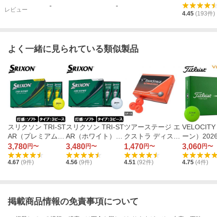
-
-
レビュー
4.45
(
193
件)
よく一緒に見られている類似製品
スリクソン TRI-ST
スリクソン TRI-ST
ツアーステージ エ
VELOCIT
AR（プレミアムパ
AR（ホワイト） 2
クストラ ディスタ
ーン）202
ッションイエロ
026年モデル 1ダー
ンス （オレンジ）
1ダース
3,780
3,480
1,470
3,060
円〜
円〜
円〜
円〜
ー） 2026年モデル
ス
TEOX 1ダース
4.67
(
9
件)
4.56
(
9
件)
4.51
(
92
件)
4.75
(
4
件)
1ダース
掲載商品情報の免責事項について