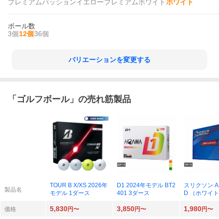
プレミアムパッションイエロー
プレミアムホワイト
ホワイト
ボール数
3個
12個
36個
バリエーションを変更する
「
ゴルフボール
」の売れ筋製品
TOUR B X/XS 2026年
D1 2024年モデル BT2
スリクソン AD
製品名
モデル 1ダース
401 3ダース
D （ホワイト）
年モデル SN
5,830
3,850
1,980
1ダース
価格
円〜
円〜
円〜