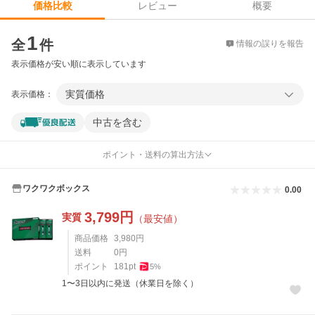
レビュー
概要
価格比較
価格比較
1
全
件
情報の誤りを報告
表示価格が安い順に表示しています
実質価格
表示価格：
中古を含む
ポイント・送料の算出方法
ワクワクボックス
0.00
3,799
円
実質
（最安値）
商品価格
3,980
円
送料
0
円
ポイント
181
pt
5
%
1〜3日以内に発送（休業日を除く）