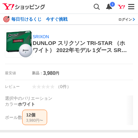
i
毎日引けるくじ 今すぐ挑戦
ログイン
SRIXON
DUNLOP スリクソン TRI-STAR （ホ
ワイト） 2022年モデル 1ダース SRIX
ON ゴルフボール
3,980
最安値
新品：
円
（
0
件
）
レビュー
選択中のバリエーション
カラー
ホワイト
12個
ボール数
3,980
円〜