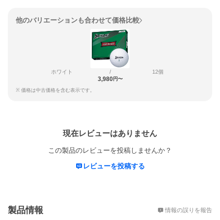
他のバリエーションも合わせて価格比較
ホワイト
/
12個
3,980
円〜
※ 価格は中古価格を含む表示です。
レビュー
現在レビューはありません
この製品のレビューを投稿しませんか？
レビューを投稿する
概要
製品情報
情報の誤りを報告