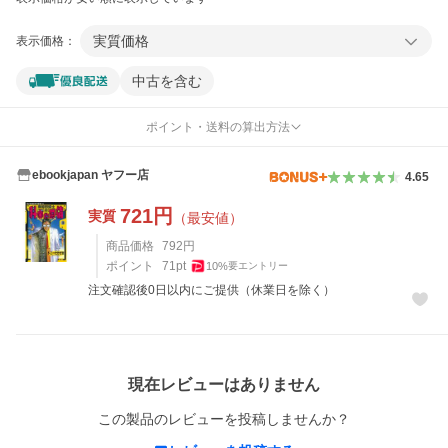
実質価格
表示価格：
中古を含む
ポイント・送料の算出方法
ebookjapan ヤフー店
4.65
721
円
実質
（最安値）
商品価格
792
円
ポイント
71
pt
10
%
要エントリー
注文確認後0日以内にご提供（休業日を除く）
レビュー
現在レビューはありません
この製品のレビューを投稿しませんか？