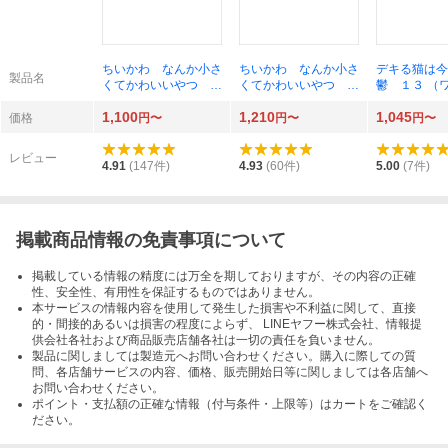
ちいかわ なんか小さ
ちいかわ なんか小さ
デキる猫は今
製品名
くてかわいいやつ １
くてかわいいやつ ２
鬱 １３ （
（ワイドＫＣ） ナガ
（ワイドＫＣ） ナガ
Ｃ） 山田ヒ
1,100
1,210
1,045
ノ／著
ノ／著
価格
円〜
円〜
円〜
レビュー
4.91
(
147
件)
4.93
(
60
件)
5.00
(
7
件)
掲載商品情報の免責事項について
掲載している情報の精度には万全を期しておりますが、その内容の正確
性、安全性、有用性を保証するものではありません。
本サービスの情報内容を使用して発生した損害や不利益に関して、直接
的・間接的あるいは損害の程度によらず、 LINEヤフー株式会社、情報提
供会社各社および商品販売店舗各社は一切の責任を負いません。
製品に関しましては製造元へお問い合わせください。購入に際しての質
問、各店舗サービスの内容、価格、販売開始日等に関しましては各店舗へ
お問い合わせください。
ポイント・支払額の正確な情報（付与条件・上限等）はカートをご確認く
ださい。