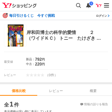
i
毎日引けるくじ 今すぐ挑戦
ログイン
岸和田博士の科学的愛情 ２
（ワイドＫＣ） トニー たけざき 青
年（一般）向け講談社 ワイドコミッ
クス
792
新品：
円
最安値
220
中古：
円
（
0
件
）
レビュー
レビュー
概要
価格比較
価格比較
1
全
件
情報の誤りを報告
表示価格が安い順に表示しています