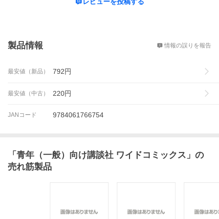
レビューを投稿する
概要
製品情報
情報の誤りを報告
792
円
最安値（新品）
220
円
最安値（中古）
9784061766754
JANコード
「
青年（一般）向け講談社 ワイドコミックス
」の
売れ筋製品