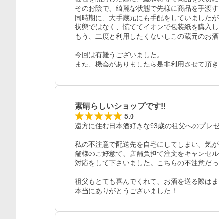
そのお陰で、綺麗な状態で先様に商品を手渡す
同時期に、大手蔵元にも手配をしていましたが
状態ではなく、慌ててイオンで包装紙を購入し
もう、二度と利用したくないしこの蔵元のお酒
今回は有難うございました。

また、機会がありましたら是非利用させて頂き
素晴らしいショップです!!
5.0
遠方に住む日本酒好きな93歳の祖父へのプレゼ
私の不注意で配送先を自宅にしてしまい、気が
舗様のご好意で、店舗負担で注文をキャンセル
対応をして下さいました。こちらの不注意だっ
祖父もとても喜んでくれて、お酒を送る際はま
本当にありがとうございました！