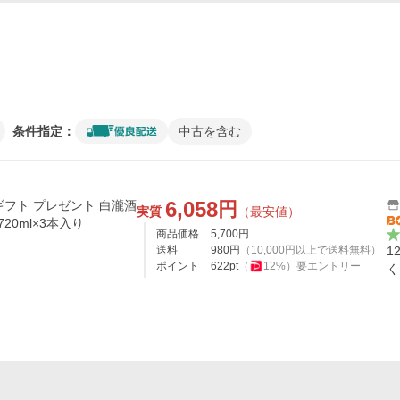
条件指定：
中古を含む
6,058
円
ギフト プレゼント 白瀧酒
実質
（最安値）
20ml×3本入り
商品価格
5,700
円
送料
980
円
（
10,000
円以上で送料無料）
1
ポイント
622
pt
（
12
%）
要エントリー
く