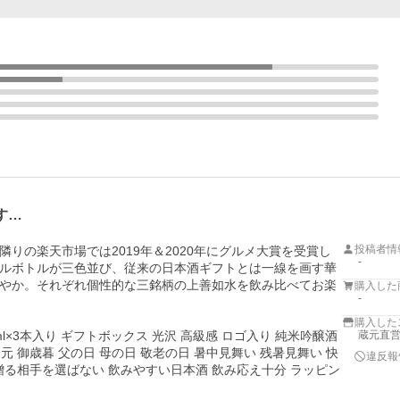
す…
投稿者情
りの楽天市場では2019年＆2020年にグルメ大賞を受賞し
-
ルボトルが三色並び、従来の日本酒ギフトとは一線を画す華
やか。それぞれ個性的な三銘柄の上善如水を飲み比べてお楽
購入した
-
購入した
0ml×3本入り ギフトボックス 光沢 高級感 ロゴ入り 純米吟醸酒 
蔵元直営
元 御歳暮 父の日 母の日 敬老の日 暑中見舞い 残暑見舞い 快
違反報
 贈る相手を選ばない 飲みやすい日本酒 飲み応え十分 ラッピン