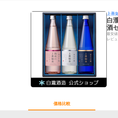
上善
白瀧
酒
最安値
レビュ
価格比較