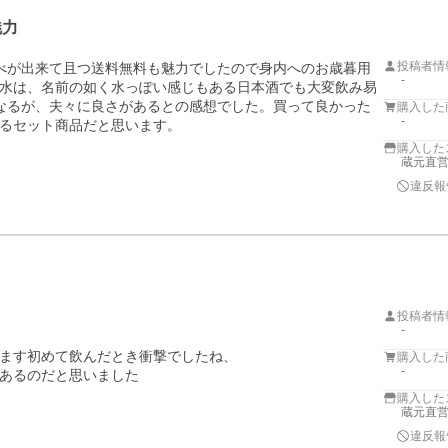
魅力
投稿者情
べが出来て且つ送料無料も魅力でしたので身内へのお歳暮用
-
水は、名前の如く水っぽい感じもある日本酒でも大変飲み易
なるが、夫々に良さがあるとの感想でした。買って良かった
購入した
-
るセット商品だと思います。
購入した
蔵元直営
違反報
投稿者情
-
ます初めて飲んだとき衝撃でしたね、

購入した
-
あるのだと思いました

購入した
蔵元直営
違反報