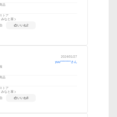
商品
ストア
 みなと屋
告
いいね
2
2024/01/27
yuu********
さん
報
商品
ストア
 みなと屋
告
いいね
8