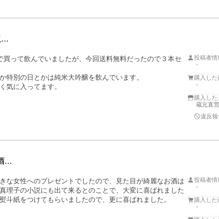
販…
投稿者情
で買って飲んでいましたが、今回送料無料だったので３本セ
-
か特別の日とかは純米大吟醸を飲んでいます。

購入した
-
く気に入ってます。

購入した
蔵元直営
違反報
酒…
投稿者情
きな女性へのプレゼントでしたので、見た目が綺麗なお酒は
-
真理子の小説にも出て来るとのことで、大変に喜ばれました
熨斗紙をつけてもらいましたので、更に喜ばれました。
購入した
-