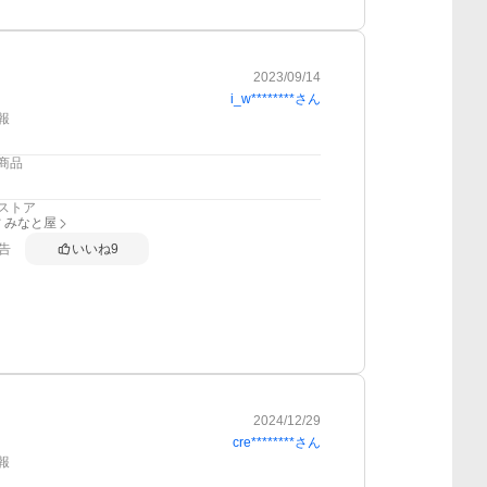
2023/09/14
i_w********
さん
報
商品
ストア
 みなと屋
告
いいね
9
2024/12/29
cre********
さん
報