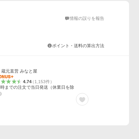
情報の誤りを報告
ポイント・送料の算出方法
蔵元直営 みなと屋
4.74
（
1,153
件
）
2時までの注文で当日発送（休業日を除
）