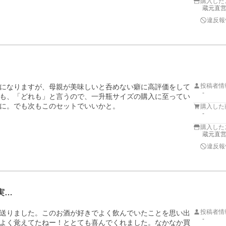
購入した
蔵元直営
違反報
投稿者情
になりますが、母親が美味しいと呑めない癖に高評価をして
-
も、「どれも」と言うので、一升瓶サイズの購入に至ってい
に。でも次もこのセットでいいかと。
購入した
-
購入した
蔵元直営
違反報
実…
投稿者情
送りました。このお酒が好きでよく飲んでいたことを思い出
-
よく覚えてたねー！ととても喜んでくれました。なかなか買