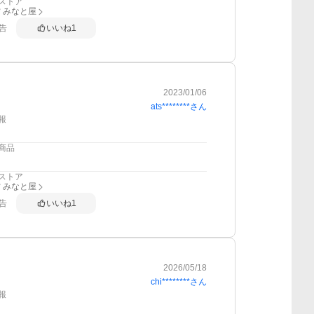
ストア
 みなと屋
告
いいね
1
2023/01/06
ats********
さん
報
商品
ストア
 みなと屋
告
いいね
1
2026/05/18
chi********
さん
報