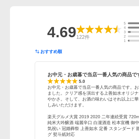
5
4.69
4
3
122
件
2
1
おすすめ順
お中元・お歳暮で当店一番人気の商品で
5.0
お中元・お歳暮で当店一番人気の商品です。お隣
ました。クリア感を演出する上善如水オリジナ
やかさ。そして、お酒の味わいはそれ以上に華
しみいただけます。

楽天グルメ大賞 2019 2020 二年連続受賞 72
純米大吟醸酒 端麗辛口 白瀧酒造 松本宣機 御中
気祝い 冠婚葬祭 上善如水 定番 スタンダード
グ 熨斗紙対応