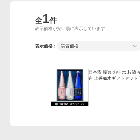
1
全
件
表示価格が安い順に表示しています
表示価格：
実質価格
価格比較
日本酒 爆買 お中元 お酒 
造 上善如水ギフトセット 7