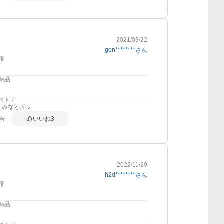
2021/03/22
gen********
さん
報
商品
ストア
 みなと屋
告
いいね
3
2022/11/29
h2d********
さん
報
商品