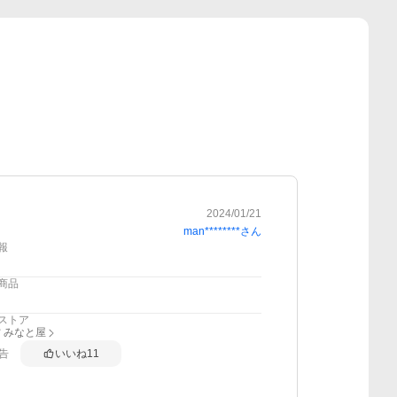
2024/01/21
man********
さん
報
商品
ストア
 みなと屋
告
いいね
11