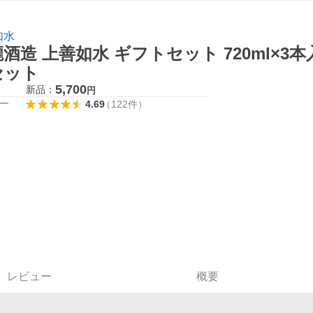
如水
酒造 上善如水 ギフトセット 720ml×3本
セット
5,700
新品：
円
ー
4.69
（
122
件
）
レビュー
概要