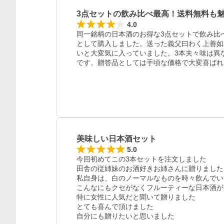
3点セットの飲み比べ最高！送料無料も
4.0
同一銘柄の日本酒のお得な3点セットで飲み比
として購入しました。送った義父曰わく上善如
いと大変気に入っていました。3本夫々味は異
です。贈答品としては手頃な価格で大変喜ばれ
レビュー
美味しい日本酒セット
5.0
今回初めてこの3本セットを注文しました

田舎の従姉妹のお酒好きお姉さんに贈りました

私自身は、白のノーマルなものを時々飲んでい
こんなにもクセがなくフルーティーな日本酒が
特に女性に人気だと聞いて贈りました

とても喜んで頂けました

自分にも贈りたいと思いました