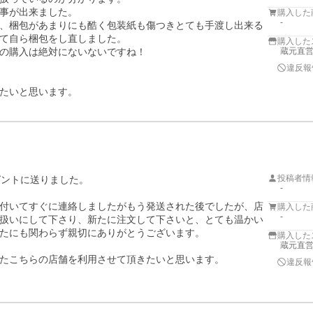
事が出来ました。

購入した
-
、梱包があまりにも酷く包装紙も傷つきとても手渡し出来る
て自ら梱包をし直しました。

購入した
の購入は絶対にないないですね！

蔵元直営
違反報
たいと思います。
投稿者情
ントに送りました。

-
付いてすぐに連絡しましたがもう発送された後でしたが、店
購入した
-
扱いにして下さり、新たに注文して下さいと、とても温かい
たにも関わらず親切にありがとうございます。

購入した
蔵元直営
たこちらの店舗を利用させて頂きたいと思います。

違反報