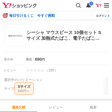
i
毎日引けるくじ 今すぐ挑戦
ログイン
シーシャ マウスピース 10個セット S
サイズ 加熱式たばこ、電子たばこア
クセサリー
690
最安値
新品：
円
（
2
件
）
レビュー
選択中のバリエーション
Sサイズ
サイズ
690
円〜
レビュー
概要
価格比較