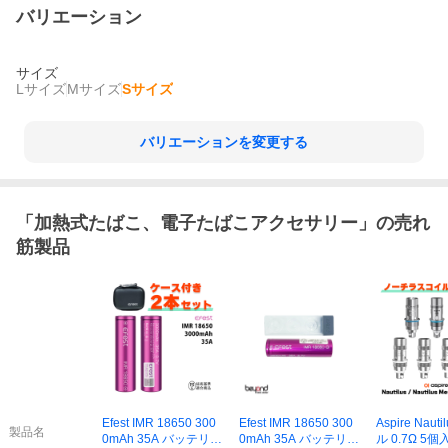
バリエーション
サイズ
Lサイズ
Mサイズ
Sサイズ
バリエーションを変更する
「
加熱式たばこ、電子たばこアクセサリー
」の売れ
筋製品
Efest IMR 18650 300
Efest IMR 18650 300
Aspire Naut
製品名
0mAh 35A バッテリー
0mAh 35A バッテリー
ル 0.7Ω 5個