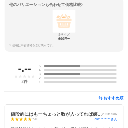
他のバリエーションも合わせて価格比較
Sサイズ
690
円〜
※ 価格は中古価格を含む表示です。
レビュー
-.--
5
4
3
2
2
件
1
おすすめ順
値段的にはもーちょっと数が入ってれば嬉…
2023/09/07
clo********
さん
5.0