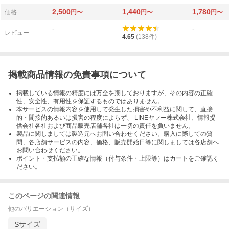
2本セット
1本
2,500
1,440
1,780
価格
円〜
円〜
円〜
-
-
レビュー
4.65
(
138
件)
掲載商品情報の免責事項について
掲載している情報の精度には万全を期しておりますが、その内容の正確
性、安全性、有用性を保証するものではありません。
本サービスの情報内容を使用して発生した損害や不利益に関して、直接
的・間接的あるいは損害の程度によらず、 LINEヤフー株式会社、情報提
供会社各社および商品販売店舗各社は一切の責任を負いません。
製品に関しましては製造元へお問い合わせください。購入に際しての質
問、各店舗サービスの内容、価格、販売開始日等に関しましては各店舗へ
お問い合わせください。
ポイント・支払額の正確な情報（付与条件・上限等）はカートをご確認く
ださい。
このページの関連情報
他のバリエーション（サイズ）
Sサイズ