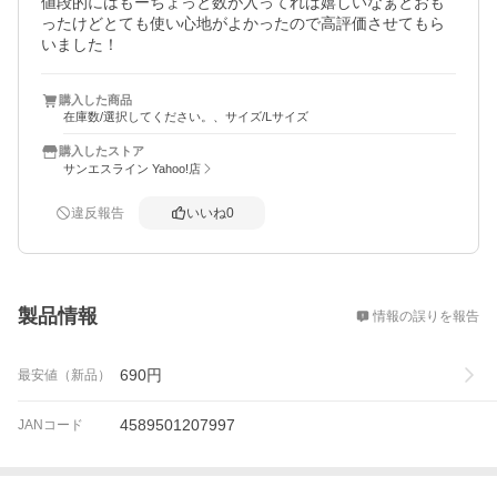
値段的にはもーちょっと数が入ってれば嬉しいなぁとおも
ったけどとても使い心地がよかったので高評価させてもら
いました！
購入した商品
在庫数/選択してください。、サイズ/Lサイズ
購入したストア
サンエスライン Yahoo!店
違反報告
いいね
0
概要
製品情報
情報の誤りを報告
690
円
最安値（新品）
4589501207997
JANコード