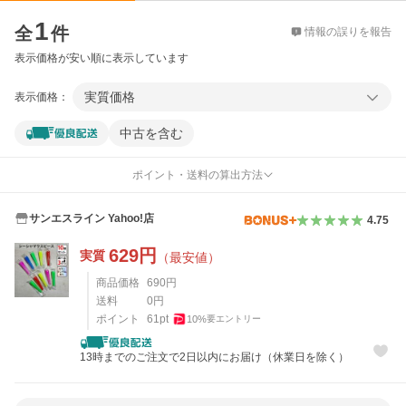
価格比較
1
全
件
情報の誤りを報告
表示価格が安い順に表示しています
実質価格
表示価格：
中古を含む
ポイント・送料の算出方法
サンエスライン Yahoo!店
4.75
629
円
実質
（最安値）
商品価格
690
円
送料
0
円
ポイント
61
pt
10
%
要エントリー
13時までのご注文で2日以内にお届け（休業日を除く）