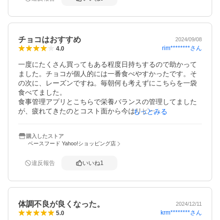
チョコはおすすめ
2024/09/08
rim********
さん
4.0
一度にたくさん買ってもある程度日持ちするので助かって
ました。チョコが個人的には一番食べやすかったです。そ
の次に、レーズンですね。毎朝何も考えずにこちらを一袋
食べてました。

食事管理アプリとこちらで栄養バランスの管理してました
が、疲れてきたのとコスト面から今はリピートしてませ
もっとみる
ん。(あと、物足りなくなったので)

手軽に短時間でバランス良い一食としてなら、良いかと思
購入したストア
います。
ベースフード Yahoo!ショッピング店
違反報告
いいね
1
体調不良が良くなった。
2024/12/11
krm********
さん
5.0