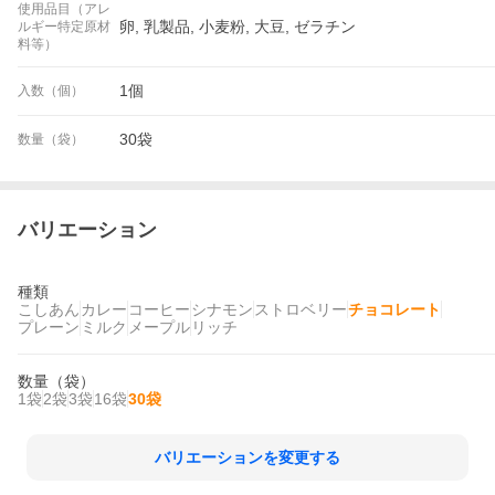
使用品目（アレ
卵, 乳製品, 小麦粉, 大豆, ゼラチン
ルギー特定原材
料等）
1個
入数（個）
30袋
数量（袋）
バリエーション
種類
こしあん
カレー
コーヒー
シナモン
ストロベリー
チョコレート
プレーン
ミルク
メープル
リッチ
数量（袋）
1袋
2袋
3袋
16袋
30袋
バリエーションを変更する