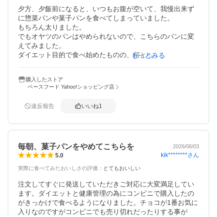
夕方、夕飯前になると、いつもお腹が空いて、我慢出来ず
に惣菜パンや菓子パンを食べてしまっていました。

もちろん太りました。

でもオヤツのパンはやめられないので、こちらのパンに変
えてみました。

ダイエット目的で食べ始めたものの、何となくいつも疲れ
もっとみる
ている状態がマシになりました。

そもそも必要な栄養が足りていなかったのかもしれませ
購入したストア
ん。

ベースフード Yahoo!ショッピング店
体調維持のために、またリピします。
違反報告
いいね
1
毎朝、菓子パンをやめてこちらを
2026/06/03
kik********
さん
5.0
実際に食べてみたおいしさの評価
：
とてもおいしい
注文してすぐに発送していただきご対応に大変満足してい
ます。ダイエットと健康管理の為にコンビニで購入したの
がきっかけで食べるようになりました。チョコが1番お気に
入りなのですがコンビニでも売り切れだったりする事が