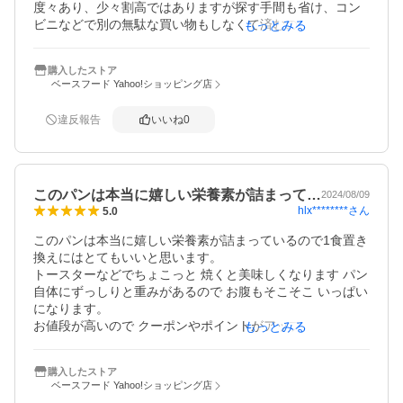
度々あり、少々割高ではありますが探す手間も省け、コン
ビニなどで別の無駄な買い物もしなくて済むので。また無
もっとみる
くなり次第リピートしたいと思います。
購入したストア
ベースフード Yahoo!ショッピング店
違反報告
いいね
0
このパンは本当に嬉しい栄養素が詰まって…
2024/08/09
hlx********
さん
5.0
このパンは本当に嬉しい栄養素が詰まっているので1食置き
換えにはとてもいいと思います。

トースターなどでちょこっと 焼くと美味しくなります パン
自体にずっしりと重みがあるので お腹もそこそこ いっぱい
になります。

お値段が高いので クーポンやポイントがアップする時では
もっとみる
ないと買えないのが残念です

お子様向けではないですが これで健康になれるなら 毎日食
購入したストア
ベースフード Yahoo!ショッピング店