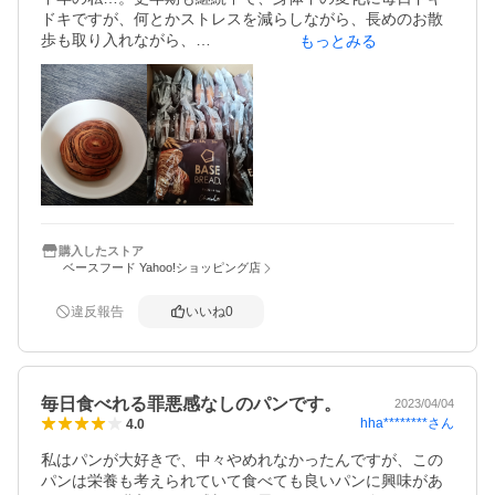
ドキですが、何とかストレスを減らしながら、長めのお散
歩も取り入れながら、

もっとみる
結果よりも継続を重視しないと、

心が折れるくらいしんどい(笑)。

そんな私の味方が、このチョコパンです。

今月は、お中元の季節だったからか、

有難いお値段で買うことが出来ました。

これからも継続は確実なので、

後は、何とか継続割引などが出来ると

購入したストア
ベースフード Yahoo!ショッピング店
違反報告
いいね
0
毎日食べれる罪悪感なしのパンです。
2023/04/04
hha********
さん
4.0
私はパンが大好きで、中々やめれなかったんですが、この
パンは栄養も考えられていて食べても良いパンに興味があ