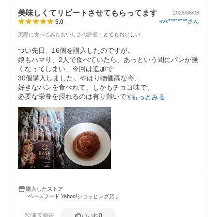
美味しくてリピートさせてもらってます
2026/06/06
svk********
さん
5.0
実際に食べてみたおいしさの評価
：
とてもおいしい
つい先日、16個を購入したのですが、

娘もハマり、2人で食べていたら、あっという間にパンが無
くなってしまい、今回は追加で

30個購入しました。やはり物価高な今、

好きなパンを食べれて、しかもチョコ味で、

必要な栄養を摂れるのは有り難いです。

もっとみる
しかも甘いのにカロリーはそれほど

高くないのも魅力です。

食感は以前よりしっとりと変化していて、

チアシードのプチプチ感も感じなくて、

本当に美味しいです。
購入したストア
ベースフード Yahoo!ショッピング店
違反報告
いいね
0