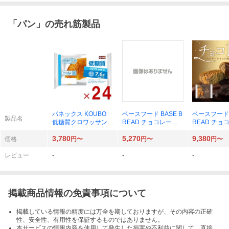
「
パン
」の売れ筋製品
パネックス KOUBO
ベースフード BASE B
ベースフード 
製品名
低糖質クロワッサン×
READ チョコレート×
READ チョ
24個
16袋
30袋
3,780
5,270
9,380
価格
円〜
円〜
円〜
-
-
-
レビュー
掲載商品情報の免責事項について
掲載している情報の精度には万全を期しておりますが、その内容の正確
性、安全性、有用性を保証するものではありません。
本サービスの情報内容を使用して発生した損害や不利益に関して、直接