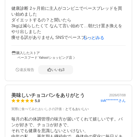
健康診断 2ヶ月前に主人がコンビニでベースブレッドを買
い始めました

ダイエットするの？と聞いたら

3kgは減らしたくて なんて言い始めて…朝だけ置き換えを
やり出しました

痩せる訳がありません SNSでベースブレッドは痩せないっ
もっとみる
て言っている方は大体、あわてて

ト○ホのお茶やサプリに頼るんです

購入したストア
でもベースブレッドやフードはとてもダイエットに向いて
ベースフード Yahoo!ショッピング店
います 

ある栄養士管理アプリとスマホにあるアプリを使い 自分の
違反報告
いいね
3
一日の摂取カロリーを把握して向き合ってマイペースでダ
イエットして下さい

運動も大事ですが自分を知ってベースフードなどを取り入
れれば減量していきます

美味しいチョコパンをありがとう
主人は健康診断までに4.8Kg減量できました

2026/07/08
svk********
さん
5.0
人それぞれなので合う合わないはあると思います

主人が体型をキープしたいそうなので追加注文をしました

実際に食べてみたおいしさの評価
：
とてもおいしい
毎月の私の体調管理の味方が届いてくれて嬉しいです。パ
ンが好きで、チョコが好きで、

それでも健康を意識しないといけない、

中年の私…。更年期も継続中で、身体中の変化に毎日ドキ