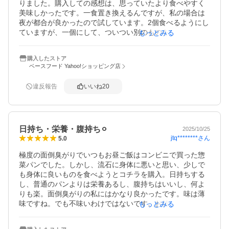
りました。購入しての感想は、思っていたより食べやすく
美味しかったです。一食置き換えるんですが、私の場合は
夜が都合が良かったので試しています。2個食べるようにし
ていますが、一個にして、ついつい別のものを食べたくな
もっとみる
ります。意思が弱い私でも毎日食べれるパンは凄いと思い
ます。体重は少しづつ減っています。体調も良く続けてみ
購入したストア
ようと思います。
ベースフード Yahoo!ショッピング店
違反報告
いいね
20
日持ち・栄養・腹持ち⚪︎
2025/10/25
jtq********
さん
5.0
極度の面倒臭がりでいつもお昼ご飯はコンビニで買った惣
菜パンでした。しかし、流石に身体に悪いと思い、少しで
も身体に良いものを食べようとコチラを購入。日持ちする
し、普通のパンよりは栄養あるし、腹持ちはいいし、何よ
りも楽。面倒臭がりの私にはかなり良かったです。味は薄
味ですね。でも不味いわけではないです。お値段が高いで
もっとみる
すが、日持ち・腹持ち・栄養を考えると仕方がないのか
な…と思います。これからもなくなったら買わせていただ