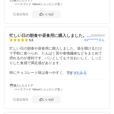
購入したストア
きたいですね。
ベースフード Yahoo!ショッピング店
違反報告
いいね
2
忙しい日の朝食や昼食用に購入しました。…
2026/06/24
lcz********
さん
5.0
忙しい日の朝食や昼食用に購入しました。袋を開けるだけ
で手軽に食べられ、たんぱく質や食物繊維などをまとめて
摂れるのが便利です。パンとしても十分おいしく、しっと
りした食感で満足感があります。

特にチョコレート味は食べやすく、甘すぎないので飽きず
もっとみる
に続けられています。常温保存できるためストックしやす
く、仕事や外出時の軽食としても重宝しています。栄養バ
購入したストア
ランスと手軽さを両立したい方におすすめの商品です。
ベースフード Yahoo!ショッピング店
違反報告
いいね
0