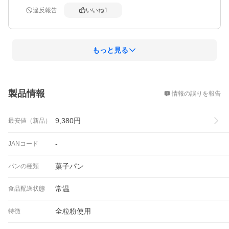
違反報告
いいね
1
もっと見る
概要
製品情報
情報の誤りを報告
9,380
円
最安値（新品）
-
JANコード
菓子パン
パンの種類
常温
食品配送状態
全粒粉使用
特徴