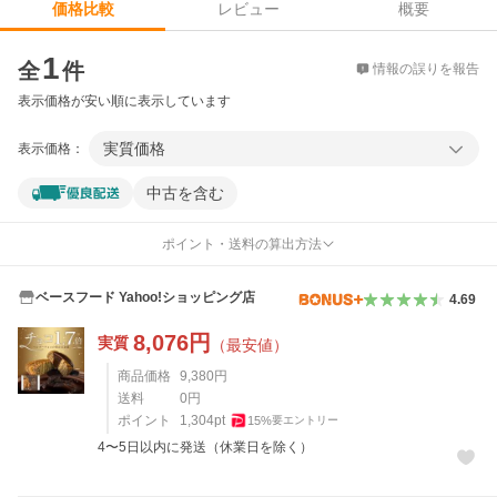
レビュー
概要
価格比較
価格比較
1
全
件
情報の誤りを報告
表示価格が安い順に表示しています
実質価格
表示価格：
中古を含む
ポイント・送料の算出方法
ベースフード Yahoo!ショッピング店
4.69
8,076
円
実質
（最安値）
商品価格
9,380
円
送料
0
円
ポイント
1,304
pt
15
%
要エントリー
4〜5日以内に発送（休業日を除く）