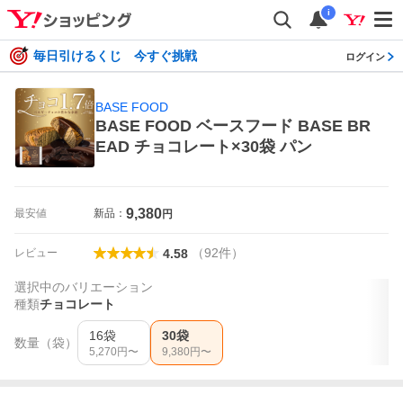
i
毎日引けるくじ 今すぐ挑戦
ログイン
BASE FOOD
BASE FOOD ベースフード BASE BR
EAD チョコレート×30袋 パン
9,380
最安値
新品：
円
（
92
件
）
レビュー
4.58
選択中のバリエーション
種類
チョコレート
16袋
30袋
数量（袋）
5,270
円〜
9,380
円〜