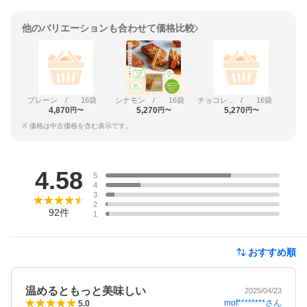
他のバリエーションも合わせて価格比較
プレーン
/
16袋
シナモン
/
16袋
チョコレート
/
16袋
4,870
5,270
5,270
円〜
円〜
円〜
※ 価格は中古価格を含む表示です。
レビュー
4.58
5
4
3
2
92
件
1
おすすめ順
温めるともっと美味しい
2025/04/23
mof********
さん
5.0