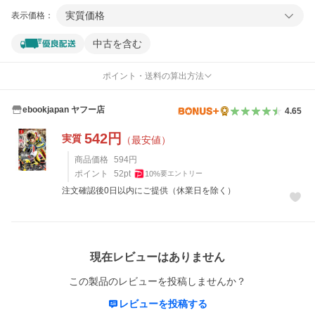
実質価格
表示価格：
中古を含む
ポイント・送料の算出方法
ebookjapan ヤフー店
4.65
542
円
実質
（最安値）
商品価格
594
円
ポイント
52
pt
10
%
要エントリー
注文確認後0日以内にご提供（休業日を除く）
レビュー
現在レビューはありません
この製品のレビューを投稿しませんか？
レビューを投稿する