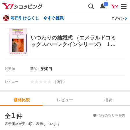
i
毎日引けるくじ 今すぐ挑戦
ログイン
いつわりの結婚式 （エメラルドコミ
ックスハーレクインシリーズ） ＪＥ
Ｔ 宙出版 エメラルドコミックス
550
最安値
新品：
円
（
0
件
）
レビュー
レビュー
概要
価格比較
価格比較
1
全
件
情報の誤りを報告
表示価格が安い順に表示しています