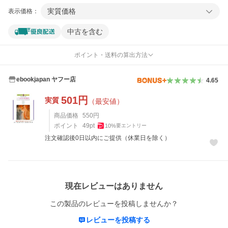
実質価格
表示価格：
中古を含む
ポイント・送料の算出方法
ebookjapan ヤフー店
4.65
501
円
実質
（最安値）
商品価格
550
円
ポイント
49
pt
10
%
要エントリー
注文確認後0日以内にご提供（休業日を除く）
レビュー
現在レビューはありません
この製品のレビューを投稿しませんか？
レビューを投稿する