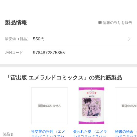
概要
製品情報
情報の誤りを報告
550
円
最安値（新品）
9784872875355
JANコード
「
宙出版 エメラルドコミックス
」の売れ筋製品
社交界の評判 （エメ
失われた夏 （エメラ
秘書の秘密 
製品名
ラルドコミックスハー
ルドコミックスハーレ
ルドコミック