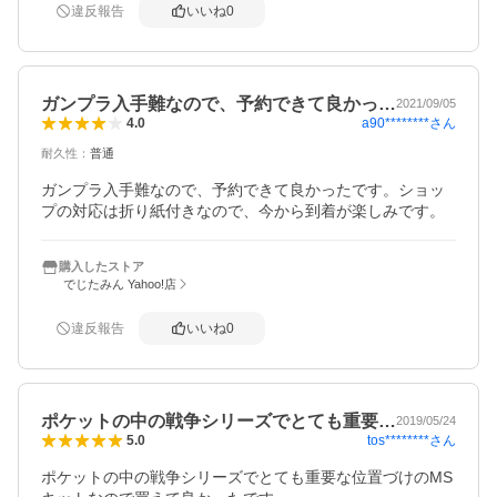
違反報告
いいね
0
ガンプラ入手難なので、予約できて良かっ…
2021/09/05
a90********
さん
4.0
耐久性
：
普通
ガンプラ入手難なので、予約できて良かったです。ショッ
プの対応は折り紙付きなので、今から到着が楽しみです。
購入したストア
でじたみん Yahoo!店
違反報告
いいね
0
ポケットの中の戦争シリーズでとても重要…
2019/05/24
tos********
さん
5.0
ポケットの中の戦争シリーズでとても重要な位置づけのMS