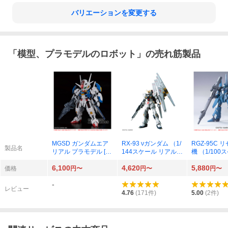
バリエーションを変更する
「
模型、プラモデルのロボット
」の売れ筋製品
MGSD ガンダムエア
RX-93 νガンダム （1/
RGZ-95C 
製品名
リアル プラモデル [B
144スケール リアルグ
機 （1/100
ANDAI SPIRITS]
レード（RG） 32 機
G 機動戦士
6,100
4,620
5,880
動戦士ガンダム 逆襲
C 5063198
価格
円〜
円〜
円〜
のシャア 578426）
-
レビュー
4.76
(
171
件)
5.00
(
2
件)