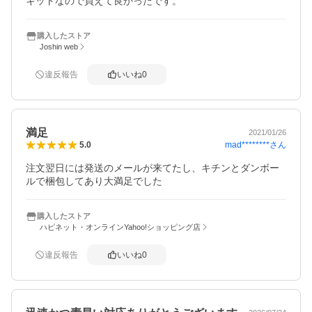
キットなので買えて良かったです。
購入したストア
Joshin web
違反報告
いいね
0
満足
2021/01/26
mad********
さん
5.0
注文翌日には発送のメールが来てたし、キチンとダンボー
ルで梱包してあり大満足でした
購入したストア
ハピネット・オンラインYahoo!ショッピング店
違反報告
いいね
0