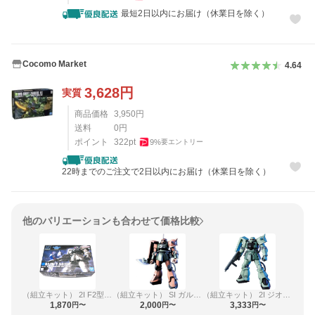
最短2日以内にお届け（休業日を除く）
Cocomo Market
4.64
3,628
円
実質
商品価格
3,950
円
送料
0
円
ポイント
322
pt
9
%
要エントリー
22時までのご注文で2日以内にお届け（休業日を除く）
他のバリエーションも合わせて価格比較
（組立キット） 2I F2型 連邦軍仕様
（組立キット） SI ガルマ専用機
（組立キット） 2I ジオン仕様
1,870
2,000
3,333
円〜
円〜
円〜