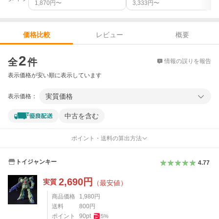
1,870
円〜
3,333
円〜
レビュー
概要
価格比較
価格比較
2
全
件
情報の誤りを報告
表示価格が安い順に表示しています
実質価格
表示価格：
中古を含む
ポイント・送料の算出方法
トイジャンキー
4.77
2,690
円
実質
（最安値）
商品価格
1,980
円
送料
800
円
ポイント
90
pt
5
%