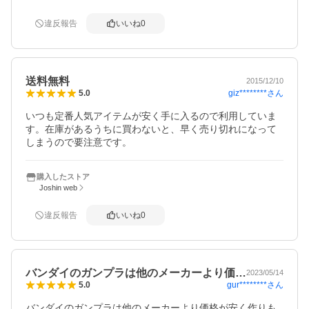
違反報告
いいね
0
送料無料
2015/12/10
giz********
さん
5.0
いつも定番人気アイテムが安く手に入るので利用していま
す。在庫があるうちに買わないと、早く売り切れになって
しまうので要注意です。
購入したストア
Joshin web
違反報告
いいね
0
バンダイのガンプラは他のメーカーより価…
2023/05/14
gur********
さん
5.0
バンダイのガンプラは他のメーカーより価格が安く作りも