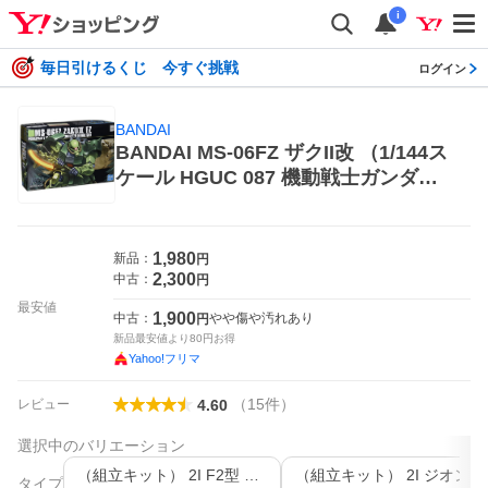
i
毎日引けるくじ 今すぐ挑戦
ログイン
BANDAI
BANDAI MS-06FZ ザクII改 （1/144ス
ケール HGUC 087 機動戦士ガンダム0
080 ポケットの中の戦争 2029266）
模型、プラモデルのロボット
1,980
新品：
円
2,300
中古：
円
最安値
1,900
中古：
やや傷や汚れあり
円
新品最安値より
80
円お得
Yahoo!フリマ
（
15
件
）
レビュー
4.60
選択中のバリエーション
（組立キット） 2I F2型 連邦軍仕様
（組立キット） 2I ジオン仕様
タイプ