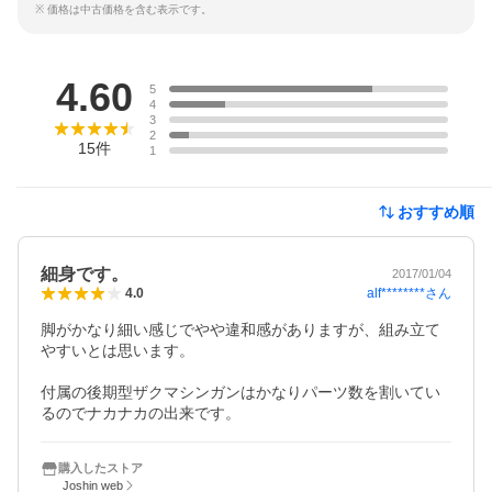
※ 価格は中古価格を含む表示です。
レビュー
4.60
5
4
3
2
15
件
1
おすすめ順
細身です。
2017/01/04
alf********
さん
4.0
脚がかなり細い感じでやや違和感がありますが、組み立て
やすいとは思います。

付属の後期型ザクマシンガンはかなりパーツ数を割いてい
るのでナカナカの出来です。
購入したストア
Joshin web