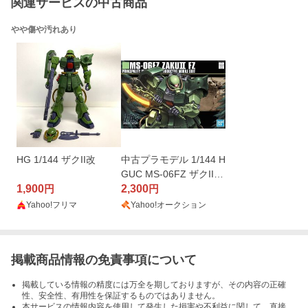
関連サービスの中古商品
やや傷や汚れあり
HG 1/144 ザクII改
中古プラモデル 1/144 H
GUC MS-06FZ ザクII改
1,900
「機動戦士ガンダム008
2,300
円
円
0 ポケットの中の戦争」
Yahoo!フリマ
Yahoo!オークション
[2029266]
掲載商品情報の免責事項について
掲載している情報の精度には万全を期しておりますが、その内容の正確
性、安全性、有用性を保証するものではありません。
本サービスの情報内容を使用して発生した損害や不利益に関して、直接