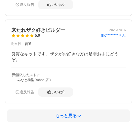
違反報告
いいね
0
来たれザク好きビルダー
2025/09/16
fhc********
さん
5.0
耐久性
：
普通
良質なキットです。ザクがお好きな方は是非お手にどう
ぞ。
購入したストア
みなと模型 Yahoo!店
違反報告
いいね
0
もっと見る
概要