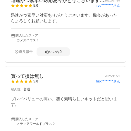
迅速かつ素早い対応ありがとうございます…
2026/07/24
ryu********
さん
5.0
迅速かつ素早い対応ありがとうございます。機会があった
らよろしくお願いします。
購入したストア
カメズハウス
違反報告
いいね
0
買って損は無し
2025/11/22
mjk********
さん
5.0
耐久性
：
普通
プレイバリューの高い、凄く素晴らしいキットだと思いま
す。
購入したストア
メディアワールドプラス