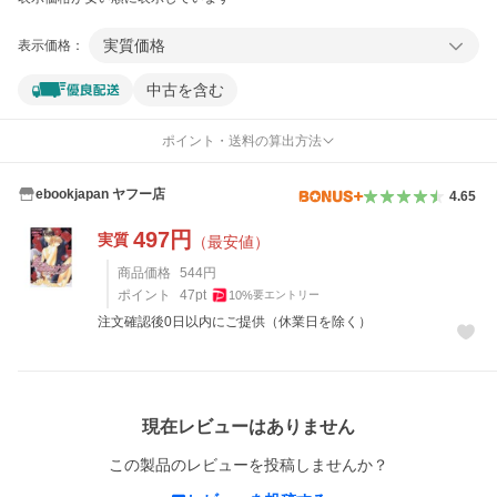
実質価格
表示価格：
中古を含む
ポイント・送料の算出方法
ebookjapan ヤフー店
4.65
497
円
実質
（最安値）
商品価格
544
円
ポイント
47
pt
10
%
要エントリー
注文確認後0日以内にご提供（休業日を除く）
レビュー
現在レビューはありません
この製品のレビューを投稿しませんか？