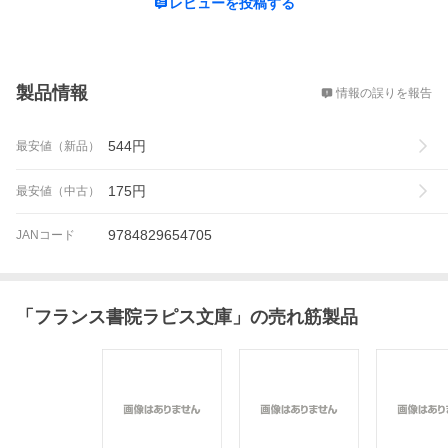
レビューを投稿する
概要
製品情報
情報の誤りを報告
544
円
最安値（新品）
175
円
最安値（中古）
9784829654705
JANコード
「
フランス書院ラピス文庫
」の売れ筋製品