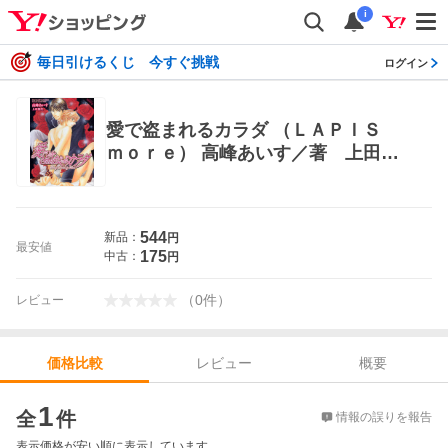
i
毎日引けるくじ 今すぐ挑戦
ログイン
愛で盗まれるカラダ （ＬＡＰＩＳ
ｍｏｒｅ） 高峰あいす／著 上田規
代／挿画 フランス書院ラピス文庫
544
新品：
円
最安値
175
中古：
円
（
0
件
）
レビュー
レビュー
概要
価格比較
価格比較
1
全
件
情報の誤りを報告
表示価格が安い順に表示しています