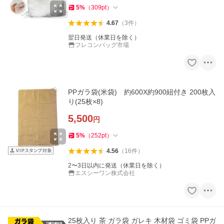
5
%
（
309
pt
）
4.67
（
3
件
）
翌日発送（休業日を除く）
フレコンバッグ市場
PPガラ袋(米袋) 約600X約900紐付き 200枚入
り(25枚×8)
5,500
円
5
%
（
252
pt
）
4.56
（
16
件
）
2〜3日以内に発送（休業日を除く）
エスシーワン株式会社
25枚入り 茶 ガラ袋 ガレキ 木材袋 ゴミ袋 PPガ