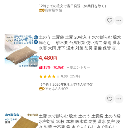
12時までの注文で当日発送（休業日を除く）
資材屋本舗
土のう 土嚢袋 土嚢 20枚入り 水で膨らむ 吸水
膨らむ 土砂不要 台風対策 使い捨て 豪雨 洪水
水害 大雨 床下 浸水 対策 防災 常備 保管 災害
対策 屋外 備え
4,480
円
15
%
（
610
pt
）
要エントリー
4.00
（
25
件
）
【予約】2026年9月上旬頃入荷予定
アカネA SHOP
土嚢 水で膨らむ 吸水 土のう 土嚢袋 土のう袋
水害対策 10枚 20枚 吸水式 防災 洪水 災害 浸
水 対策 土不要 袋 水でふくらむ 水で膨らむ土