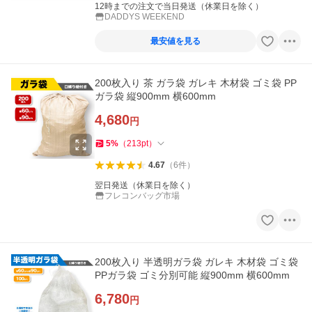
12時までの注文で当日発送（休業日を除く）
DADDYS WEEKEND
最安値を見る
200枚入り 茶 ガラ袋 ガレキ 木材袋 ゴミ袋 PP
ガラ袋 縦900mm 横600mm
4,680
円
5
%
（
213
pt
）
4.67
（
6
件
）
翌日発送（休業日を除く）
フレコンバッグ市場
200枚入り 半透明ガラ袋 ガレキ 木材袋 ゴミ袋
PPガラ袋 ゴミ分別可能 縦900mm 横600mm
6,780
円