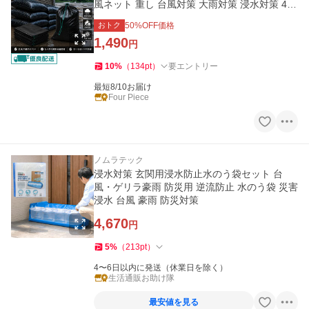
風ネット 重し 台風対策 大雨対策 浸水対策 48×
62cm 10枚セット
おトク
50
%OFF価格
1,490
円
10
%
（
134
pt
）
要エントリー
最短8/10お届け
Four Piece
ノムラテック
浸水対策 玄関用浸水防止水のう袋セット 台
風・ゲリラ豪雨 防災用 逆流防止 水のう袋 災害
浸水 台風 豪雨 防災対策
4,670
円
5
%
（
213
pt
）
4〜6日以内に発送（休業日を除く）
生活通販お助け隊
最安値を見る