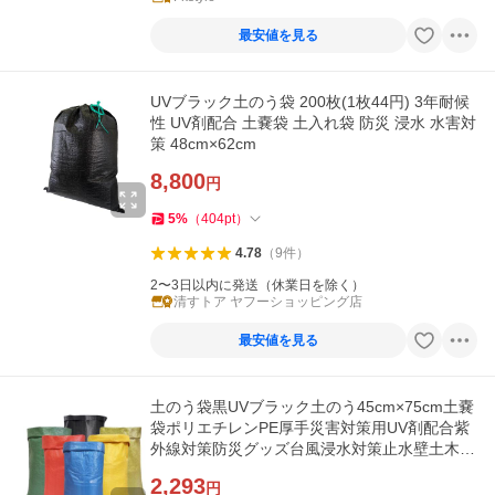
最安値を見る
UVブラック土のう袋 200枚(1枚44円) 3年耐候
性 UV剤配合 土嚢袋 土入れ袋 防災 浸水 水害対
策 48cm×62cm
8,800
円
5
%
（
404
pt
）
4.78
（
9
件
）
2〜3日以内に発送（休業日を除く）
清すトア ヤフーショッピング店
最安値を見る
土のう袋黒UVブラック土のう45cm×75cm土嚢
袋ポリエチレンPE厚手災害対策用UV剤配合紫
外線対策防災グッズ台風浸水対策止水壁土木用
耐候5年
2,293
円