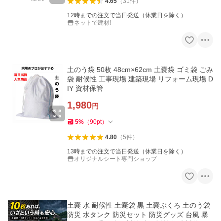
4.65
（
31
件
）
12時までの注文で当日発送（休業日を除く）
ネットで建材!
土のう袋 50枚 48cm×62cm 土嚢袋 ゴミ袋 ごみ
袋 耐候性 工事現場 建築現場 リフォーム現場 D
IY 資材保管
1,980
円
5
%
（
90
pt
）
4.80
（
5
件
）
13時までの注文で当日発送（休業日を除く）
オリジナルシート専門ショップ
土嚢 水 耐候性 土嚢袋 黒 土嚢ぶくろ 土のう袋
防災 水タンク 防災セット 防災グッズ 台風 暴