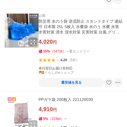
山善
防災用 水のう袋 逆流防止 スタンドタイプ 連結
可 日本製 25L 5枚入 水嚢袋 水のう 水嚢 水害
水害対策 浸水 浸水対策 災害対策 台風 グリー
ンテック
4,020
円
15
%
（
547
pt
）
要エントリー
4.20
（
5
件
）
本日翌日お届け非対応
くらしのeショップ
最安値を見る
PPガラ袋 200枚入 221120030
4,910
円
5
%
（
224
pt
）