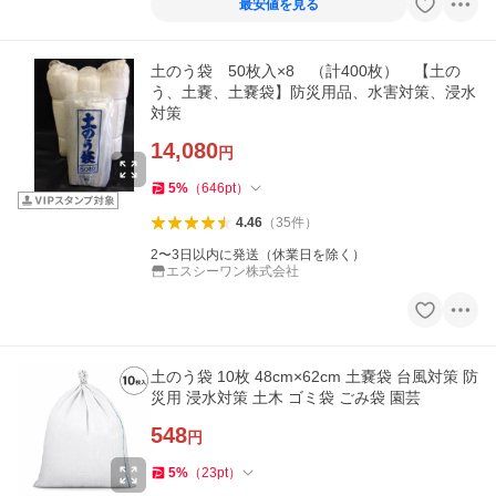
最安値を見る
土のう袋 50枚入×8 （計400枚） 【土の
う、土嚢、土嚢袋】防災用品、水害対策、浸水
対策
14,080
円
5
%
（
646
pt
）
4.46
（
35
件
）
2〜3日以内に発送（休業日を除く）
エスシーワン株式会社
土のう袋 10枚 48cm×62cm 土嚢袋 台風対策 防
災用 浸水対策 土木 ゴミ袋 ごみ袋 園芸
548
円
5
%
（
23
pt
）