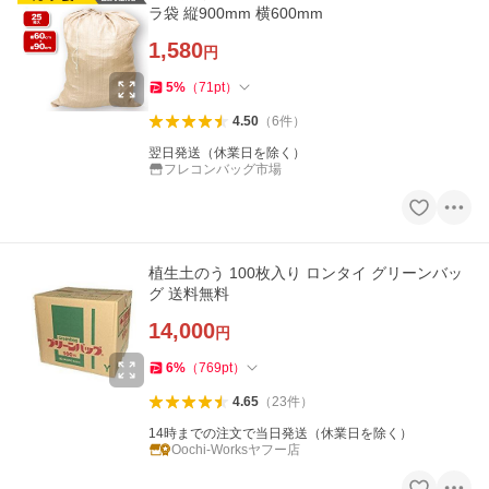
ラ袋 縦900mm 横600mm
1,580
円
5
%
（
71
pt
）
4.50
（
6
件
）
翌日発送（休業日を除く）
フレコンバッグ市場
植生土のう 100枚入り ロンタイ グリーンバッ
グ 送料無料
14,000
円
6
%
（
769
pt
）
4.65
（
23
件
）
14時までの注文で当日発送（休業日を除く）
Oochi-Worksヤフー店