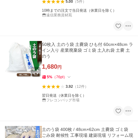
5.00
（
5
件
）
10時までの注文で当日発送（休業日を除く）
遠信業務資材苑
50枚入 土のう袋 土嚢袋 ひも付 60cm×48cm ラ
イン入り 産業廃棄袋 ゴミ袋 土入れ袋 土嚢 土
のう
1,680
円
5
%
（
76
pt
）
3.92
（
12
件
）
翌日発送（休業日を除く）
フレコンバッグ市場
土のう袋 400枚 / 48cm×62cm 土嚢袋 ゴミ袋
ごみ袋 耐候性 工事現場 建築現場 リフォーム現