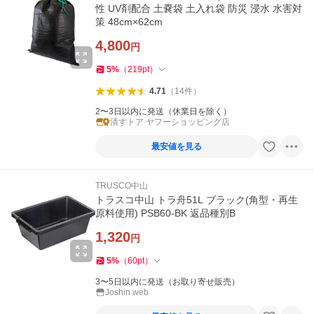
性 UV剤配合 土嚢袋 土入れ袋 防災 浸水 水害対
策 48cm×62cm
4,800
円
5
%
（
219
pt
）
4.71
（
14
件
）
2〜3日以内に発送（休業日を除く）
清すトア ヤフーショッピング店
最安値を見る
TRUSCO中山
トラスコ中山 トラ舟51L ブラック(角型・再生
原料使用) PSB60-BK 返品種別B
1,320
円
5
%
（
60
pt
）
3〜5日以内に発送（お取り寄せ販売）
Joshin web