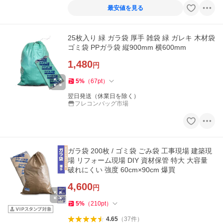
最安値を見る
25枚入り 緑 ガラ袋 厚手 雑袋 緑 ガレキ 木材袋
ゴミ袋 PPガラ袋 縦900mm 横600mm
1,480
円
5
%
（
67
pt
）
翌日発送（休業日を除く）
フレコンバッグ市場
ガラ袋 200枚 / ゴミ袋 ごみ袋 工事現場 建築現
場 リフォーム現場 DIY 資材保管 特大 大容量
破れにくい 強度 60cm×90cm 爆買
4,600
円
5
%
（
210
pt
）
4.65
（
37
件
）