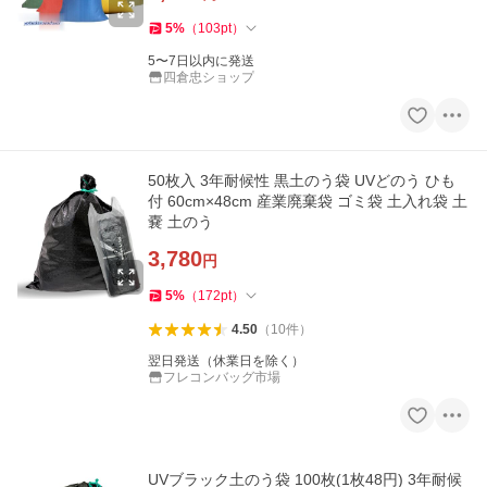
5
%
（
103
pt
）
5〜7日以内に発送
四倉忠ショップ
50枚入 3年耐候性 黒土のう袋 UVどのう ひも
付 60cm×48cm 産業廃棄袋 ゴミ袋 土入れ袋 土
嚢 土のう
3,780
円
5
%
（
172
pt
）
4.50
（
10
件
）
翌日発送（休業日を除く）
フレコンバッグ市場
UVブラック土のう袋 100枚(1枚48円) 3年耐候