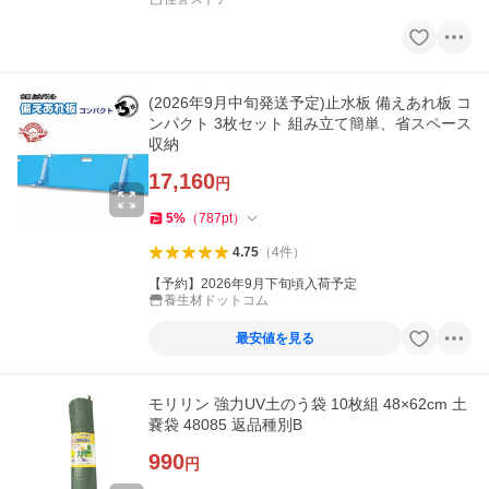
(2026年9月中旬発送予定)止水板 備えあれ板 コ
ンパクト 3枚セット 組み立て簡単、省スペース
収納
17,160
円
5
%
（
787
pt
）
4.75
（
4
件
）
【予約】2026年9月下旬頃入荷予定
養生材ドットコム
最安値を見る
モリリン 強力UV土のう袋 10枚組 48×62cm 土
嚢袋 48085 返品種別B
990
円