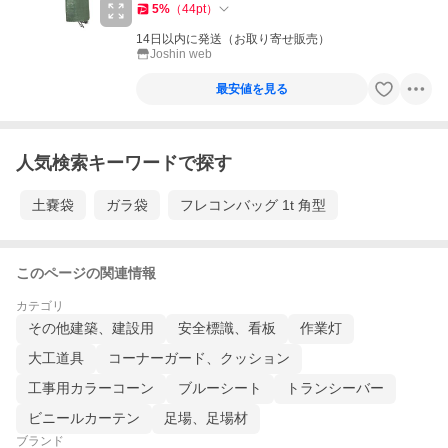
5
%
（
44
pt
）
14日以内に発送（お取り寄せ販売）
Joshin web
最安値を見る
人気検索キーワードで探す
土嚢袋
ガラ袋
フレコンバッグ 1t 角型
このページの関連情報
カテゴリ
その他建築、建設用
安全標識、看板
作業灯
大工道具
コーナーガード、クッション
工事用カラーコーン
ブルーシート
トランシーバー
ビニールカーテン
足場、足場材
ブランド