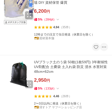
場 DIY 資材保管 爆買
6,200
円
5
%
（
284
pt
）
4.94
（
35
件
）
12時までの注文で当日発送（休業日を除く）
資材屋本舗
UVブラック土のう袋 50枚(1枚59円) 3年耐候性
UV剤配合 土嚢袋 土入れ袋 防災 浸水 水害対策
48cm×62cm
2,950
円
5
%
（
133
pt
）
4.46
（
26
件
）
2〜3日以内に発送（休業日を除く）
清すトア ヤフーショッピング店