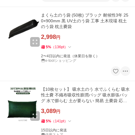
まくら土のう袋 (50枚) ブラック 耐候性3年 25
0×900mm 黒 UV土のう袋 工事 土木現場 枕土
のう袋 枕土嚢袋
2,998
円
5
%
（
136
pt
）
2〜4日以内に発送（休業日を除く）
e-toolショッピング
【10枚セット】 吸水土のう 水でふくらむ 吸水
性土嚢 不織布吸収性膨潤バッグ 吸水膨張バッ
グ 水で膨らむ 土が要らない 簡易 土嚢袋 応急
豪雨 台
3,089
円
5
%
（
141
pt
）
15日以内に発送
佳誉ストア