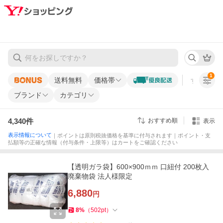
1
送料無料
価格帯
すべての条
ブランド
カテゴリ
4,340
件
おすすめ順
表示
表示情報について
｜ポイントは原則税抜価格を基準に付与されます｜ポイント・支
払額等の正確な情報（付与条件・上限等）はカートをご確認ください
【透明ガラ袋】600×900ｍｍ 口紐付 200枚入
廃棄物袋 法人様限定
6,880
円
8
%
（
502
pt
）