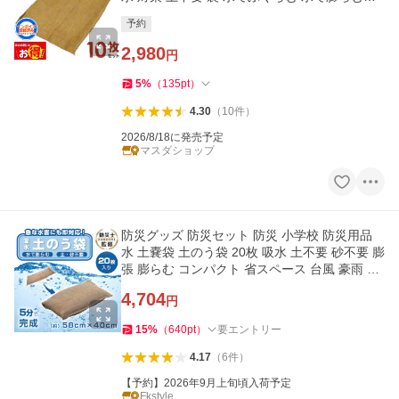
嚢
予約
2,980
円
5
%
（
135
pt
）
4.30
（
10
件
）
2026/8/18に発売予定
マスダショップ
防災グッズ 防災セット 防災 小学校 防災用品
水 土嚢袋 土のう袋 20枚 吸水 土不要 砂不要 膨
張 膨らむ コンパクト 省スペース 台風 豪雨 洪
水 対策 常備 保管
4,704
円
15
%
（
640
pt
）
要エントリー
4.17
（
6
件
）
【予約】2026年9月上旬頃入荷予定
Fkstyle