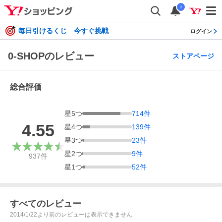
i
毎日引けるくじ 今すぐ挑戦
ログイン
0-SHOPのレビュー
ストアページ
総合評価
星
5
つ
714
件
4.55
星
4
つ
139
件
星
3
つ
23
件
星
2
つ
9
件
937
件
星
1
つ
52
件
すべてのレビュー
2014/1/22より前のレビューは表示できません