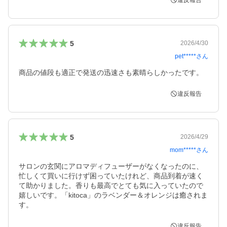
違反報告
5
2026/4/30
pet*****
さん
商品の値段も適正で発送の迅速さも素晴らしかったです。
違反報告
5
2026/4/29
mom*****
さん
サロンの玄関にアロマディフューザーがなくなったのに、
忙しくて買いに行けず困っていたけれど、商品到着が速く
て助かりました。香りも最高でとても気に入っていたので
嬉しいです。「kitoca」のラベンダー＆オレンジは癒されま
す。
違反報告