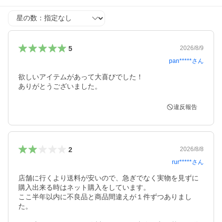
星の数
5
2026/8/9
pan*****
さん
欲しいアイテムがあって大喜びでした！

ありがとうございました。
違反報告
2
2026/8/8
rur*****
さん
店舗に行くより送料が安いので、急ぎでなく実物を見ずに
購入出来る時はネット購入をしています。

ここ半年以内に不良品と商品間違えが１件ずつありまし
た。
