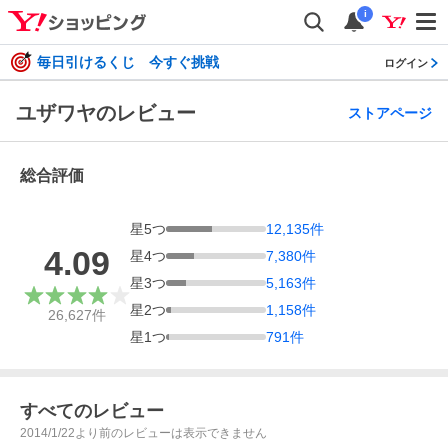
i
毎日引けるくじ 今すぐ挑戦
ログイン
ユザワヤのレビュー
ストアページ
総合評価
星
5
つ
12,135
件
4.09
星
4
つ
7,380
件
星
3
つ
5,163
件
星
2
つ
1,158
件
26,627
件
星
1
つ
791
件
すべてのレビュー
2014/1/22より前のレビューは表示できません