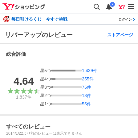
i
毎日引けるくじ 今すぐ挑戦
ログイン
リバーアップのレビュー
ストアページ
総合評価
星
5
つ
1,439
件
4.64
星
4
つ
255
件
星
3
つ
75
件
星
2
つ
13
件
1,837
件
星
1
つ
55
件
すべてのレビュー
2014/1/22より前のレビューは表示できません