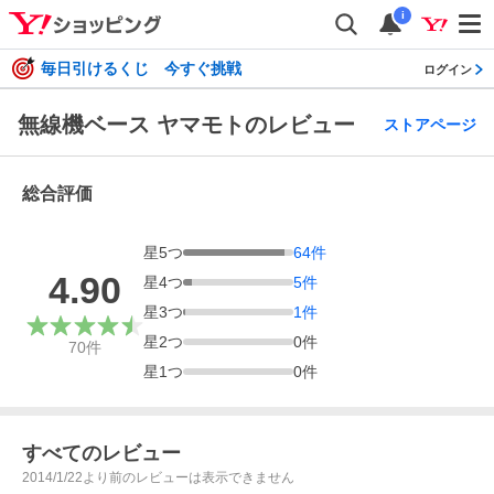
i
毎日引けるくじ 今すぐ挑戦
ログイン
無線機ベース ヤマモトのレビュー
ストアページ
総合評価
星
5
つ
64
件
4.90
星
4
つ
5
件
星
3
つ
1
件
星
2
つ
0
件
70
件
星
1
つ
0
件
すべてのレビュー
2014/1/22より前のレビューは表示できません