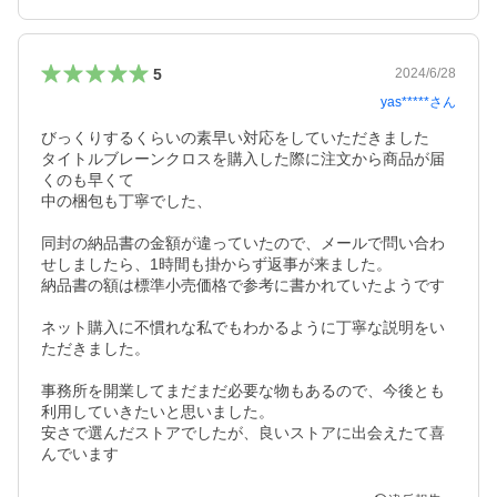
5
2024/6/28
yas*****
さん
びっくりするくらいの素早い対応をしていただきました

タイトルブレーンクロスを購入した際に注文から商品が届
くのも早くて

中の梱包も丁寧でした、

同封の納品書の金額が違っていたので、メールで問い合わ
せしましたら、1時間も掛からず返事が来ました。

納品書の額は標準小売価格で参考に書かれていたようです

ネット購入に不慣れな私でもわかるように丁寧な説明をい
ただきました。

事務所を開業してまだまだ必要な物もあるので、今後とも
利用していきたいと思いました。

安さで選んだストアでしたが、良いストアに出会えたて喜
んでいます