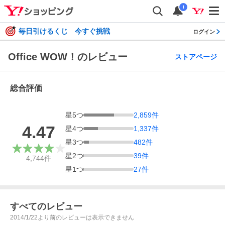
i
毎日引けるくじ 今すぐ挑戦
ログイン
Office WOW！のレビュー
ストアページ
総合評価
星
5
つ
2,859
件
4.47
星
4
つ
1,337
件
星
3
つ
482
件
星
2
つ
39
件
4,744
件
星
1
つ
27
件
すべてのレビュー
2014/1/22より前のレビューは表示できません