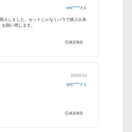
gvp*****
さん
購入しました。セットじゃなくバラで購入出来
、お願い致します。
違反報告
2026/2/14
gzq*****
さん
違反報告