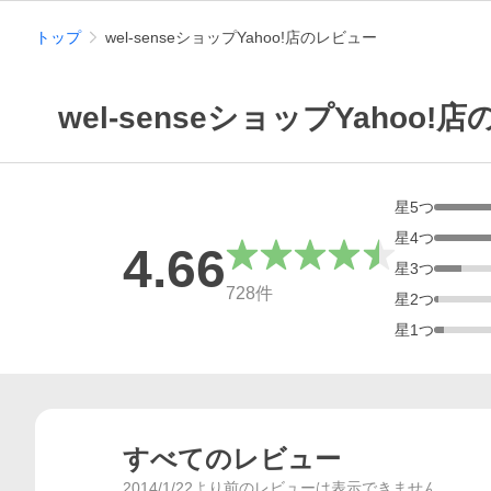
トップ
wel-senseショップYahoo!店のレビュー
wel-senseショップYahoo!
星
5
つ
星
4
つ
4.66
星
3
つ
総合評価
728
件
星
2
つ
星
1
つ
すべてのレビュー
2014/1/22より前のレビューは表示できません