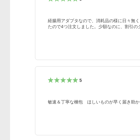
経腸用アダプタなので、消耗品の様に日々無く
たので4つ注文しました。少額なのに、割引の
5
敏速＆丁寧な梱包　ほしいものが早く届き助か