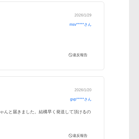
2026/1/29
msv*****
さん
違反報告
2026/1/20
gvp*****
さん
ゃんと届きました。結構早く発送して頂けるの
違反報告