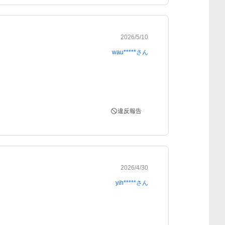
2026/5/10
wau*****
さん
違反報告
2026/4/30
yih*****
さん