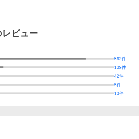
店のレビュー
562
件
109
件
42
件
5
件
10
件