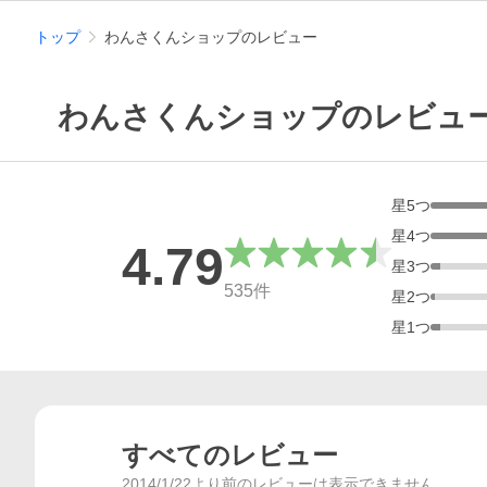
トップ
わんさくんショップのレビュー
わんさくんショップのレビュ
星
5
つ
星
4
つ
4.79
星
3
つ
総合評価
535
件
星
2
つ
星
1
つ
すべてのレビュー
2014/1/22より前のレビューは表示できません