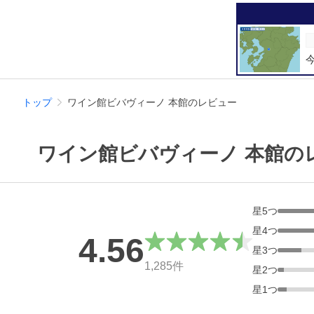
トップ
ワイン館ビバヴィーノ 本館のレビュー
ワイン館ビバヴィーノ 本館の
星
5
つ
星
4
つ
4.56
星
3
つ
総合評価
1,285
件
星
2
つ
星
1
つ