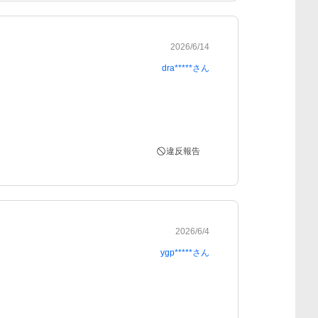
2026/6/14
dra*****
さん
違反報告
2026/6/4
ygp*****
さん