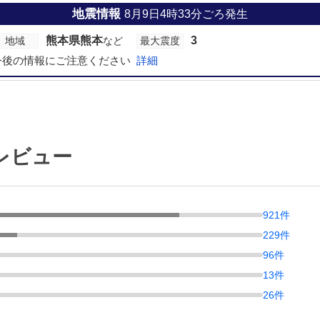
地震情報
8月9日4時33分ごろ発生
熊本県熊本
3
地域
など
最大震度
今後の情報にご注意ください
詳細
レビュー
921
件
229
件
96
件
13
件
26
件