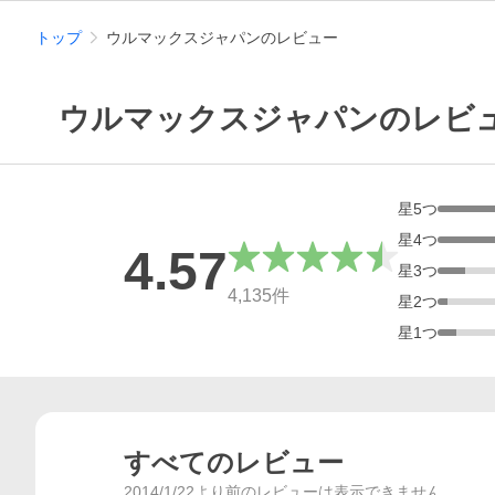
トップ
ウルマックスジャパンのレビュー
ウルマックスジャパンのレビ
星
5
つ
星
4
つ
4.57
星
3
つ
総合評価
4,135
件
星
2
つ
星
1
つ
すべてのレビュー
2014/1/22より前のレビューは表示できません