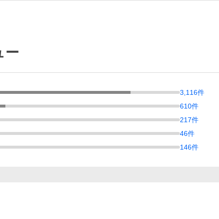
ュー
3,116
件
610
件
217
件
46
件
146
件