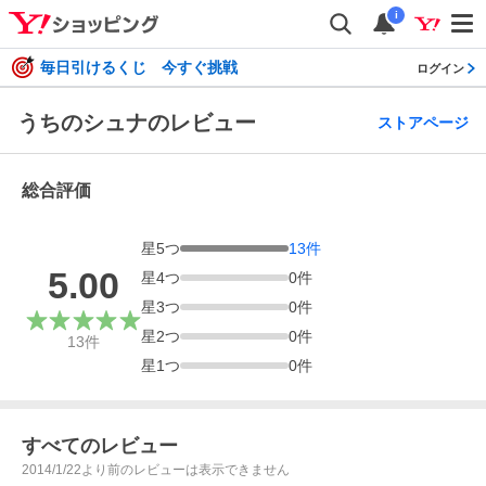
i
毎日引けるくじ 今すぐ挑戦
ログイン
うちのシュナのレビュー
ストアページ
総合評価
星
5
つ
13
件
5.00
星
4
つ
0
件
星
3
つ
0
件
星
2
つ
0
件
13
件
星
1
つ
0
件
すべてのレビュー
2014/1/22より前のレビューは表示できません