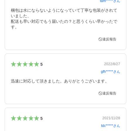
tam*****
さん
梱包は水にならないようになっていて丁寧な包装がされて
いました、

配送も早い対応でもう届いたの？と思うくらい早かったで
す。
違反報告
5
2022/8/27
gfh*****
さん
迅速に対応して頂きました。ありがとうございます。
違反報告
5
2021/11/28
tdc*****
さん