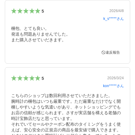
5
2026/4/8
k_s*****
さん
梱包、とても良い。

発送も問題ありませんでした。

また購入させていだきます。
違反報告
5
2026/3/24
kon*****
さん
こちらのショップは数回利用させていただきました。

腕時計の梱包はいつも厳重です。ただ厳重なだけでなく開
梱しやすいような気遣いがあり、ネットショッピングでも
お店の信頼が感じられます。さすが実店舗を構える老舗の
時計宝飾店だなと思っています。

それでいてセールやクーポン配布のタイミングをうまく使
えば、安心安全の正規店の商品を最安値で購入できます。
