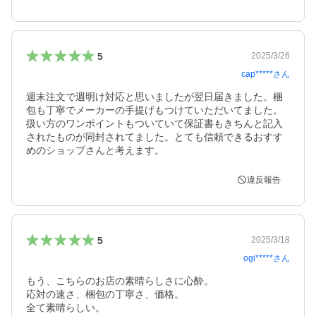
5
2025/3/26
cap*****
さん
週末注文で週明け対応と思いましたが翌日届きました。梱
包も丁寧でメーカーの手提げもつけていただいてました。
扱い方のワンポイントもついていて保証書もきちんと記入
されたものが同封されてました。とても信頼できるおすす
めのショップさんと考えます。
違反報告
5
2025/3/18
ogi*****
さん
もう、こちらのお店の素晴らしさに心酔。

応対の速さ、梱包の丁寧さ、価格。

全て素晴らしい。
