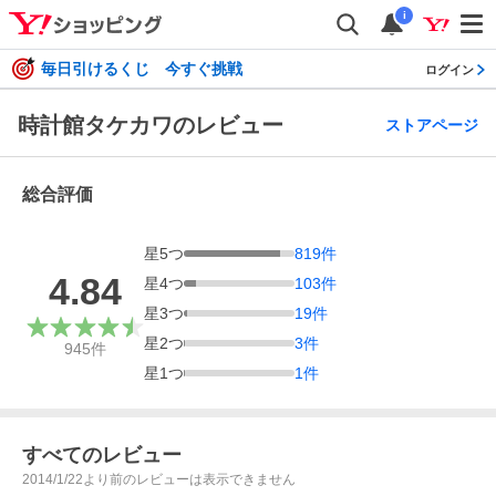
i
毎日引けるくじ 今すぐ挑戦
ログイン
時計館タケカワのレビュー
ストアページ
総合評価
星
5
つ
819
件
4.84
星
4
つ
103
件
星
3
つ
19
件
星
2
つ
3
件
945
件
星
1
つ
1
件
すべてのレビュー
2014/1/22より前のレビューは表示できません