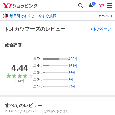
i
毎日引けるくじ 今すぐ挑戦
ログイン
トオカツフーズのレビュー
ストアページ
総合評価
星
5
つ
455
件
4.44
星
4
つ
161
件
星
3
つ
56
件
星
2
つ
8
件
704
件
星
1
つ
24
件
すべてのレビュー
2014/1/22より前のレビューは表示できません