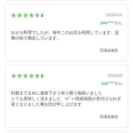
5
2025/4/14
yme*****
さん
おせち料理でしたが、毎年このお店を利用しています。定
番の味で満足しています。
違反報告
5
2025/3/3
bxa*****
さん
到着までまめに連絡下さり有り難う御座いました

とても美味しく頂きました　ﾚﾋﾞｭｰ投稿画面が見付けられず
遅くなりました事お詫び申し上げます
違反報告