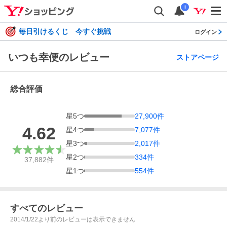
i
毎日引けるくじ 今すぐ挑戦
ログイン
いつも幸便のレビュー
ストアページ
総合評価
星
5
つ
27,900
件
4.62
星
4
つ
7,077
件
星
3
つ
2,017
件
星
2
つ
334
件
37,882
件
星
1
つ
554
件
すべてのレビュー
2014/1/22より前のレビューは表示できません