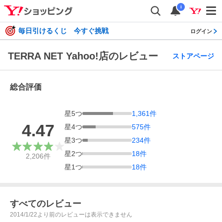
i
毎日引けるくじ 今すぐ挑戦
ログイン
TERRA NET Yahoo!店のレビュー
ストアページ
総合評価
星
5
つ
1,361
件
4.47
星
4
つ
575
件
星
3
つ
234
件
星
2
つ
18
件
2,206
件
星
1
つ
18
件
すべてのレビュー
2014/1/22より前のレビューは表示できません