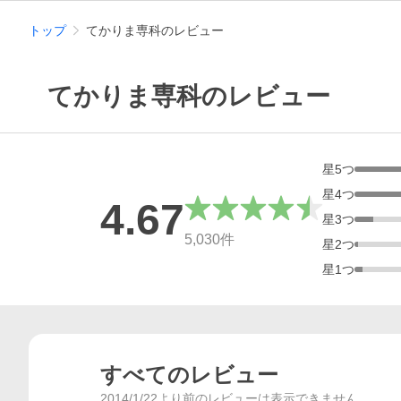
トップ
てかりま専科のレビュー
てかりま専科のレビュー
星
5
つ
星
4
つ
4.67
星
3
つ
総合評価
5,030
件
星
2
つ
星
1
つ
すべてのレビュー
2014/1/22より前のレビューは表示できません