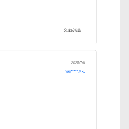
違反報告
2025/7/6
yas*****
さん