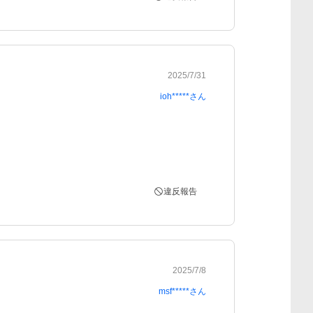
2025/7/31
ioh*****
さん
違反報告
2025/7/8
msf*****
さん