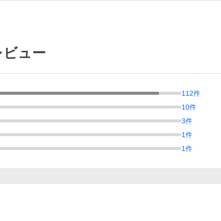
レビュー
112
件
10
件
3
件
1
件
1
件