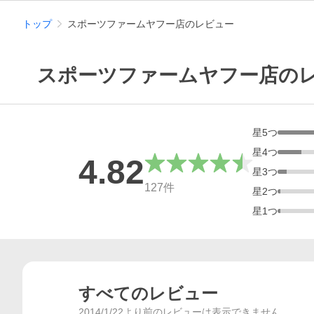
トップ
スポーツファームヤフー店のレビュー
スポーツファームヤフー店の
星
5
つ
星
4
つ
4.82
星
3
つ
総合評価
127
件
星
2
つ
星
1
つ
すべてのレビュー
2014/1/22より前のレビューは表示できません